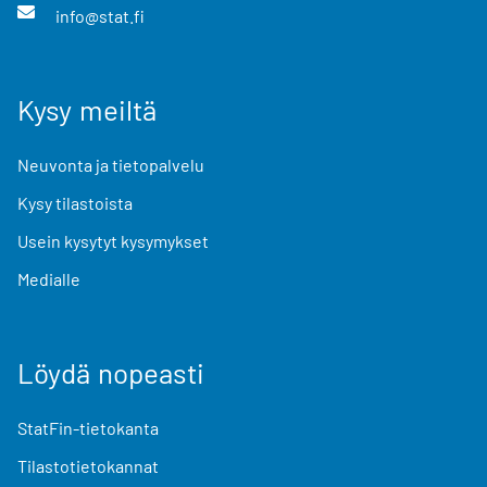
info@stat.fi
Kysy meiltä
Neuvonta ja tietopalvelu
Kysy tilastoista
Usein kysytyt kysymykset
Medialle
Löydä nopeasti
StatFin-tietokanta
Tilastotietokannat