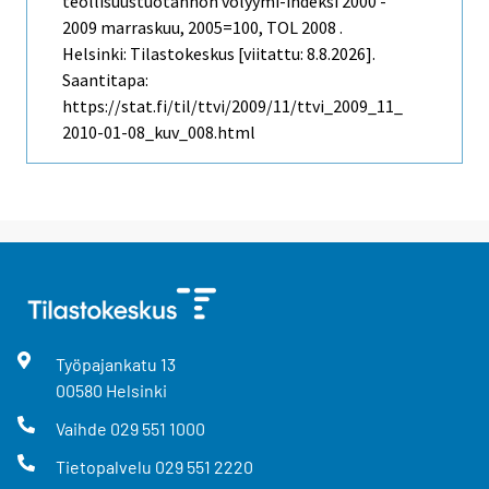
teollisuustuotannon volyymi-indeksi 2000 -
2009 marraskuu, 2005=100, TOL 2008 .
Helsinki: Tilastokeskus [viitattu: 8.8.2026].
Saantitapa:
https://stat.fi/til/ttvi/2009/11/ttvi_2009_11_
2010-01-08_kuv_008.html
Työpajankatu
13
00580
Helsinki
Vaihde
029 551 1000
Tietopalvelu
029 551 2220