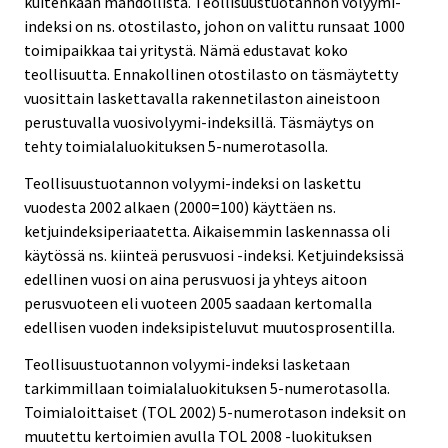
kuitenkaan mahdollista. Teollisuustuotannon volyymi-
indeksi on ns. otostilasto, johon on valittu runsaat 1000
toimipaikkaa tai yritystä. Nämä edustavat koko
teollisuutta. Ennakollinen otostilasto on täsmäytetty
vuosittain laskettavalla rakennetilaston aineistoon
perustuvalla vuosivolyymi-indeksillä. Täsmäytys on
tehty toimialaluokituksen 5-numerotasolla.
Teollisuustuotannon volyymi-indeksi on laskettu
vuodesta 2002 alkaen (2000=100) käyttäen ns.
ketjuindeksiperiaatetta. Aikaisemmin laskennassa oli
käytössä ns. kiinteä perusvuosi -indeksi. Ketjuindeksissä
edellinen vuosi on aina perusvuosi ja yhteys aitoon
perusvuoteen eli vuoteen 2005 saadaan kertomalla
edellisen vuoden indeksipisteluvut muutosprosentilla.
Teollisuustuotannon volyymi-indeksi lasketaan
tarkimmillaan toimialaluokituksen 5-numerotasolla.
Toimialoittaiset (TOL 2002) 5-numerotason indeksit on
muutettu kertoimien avulla TOL 2008 -luokituksen