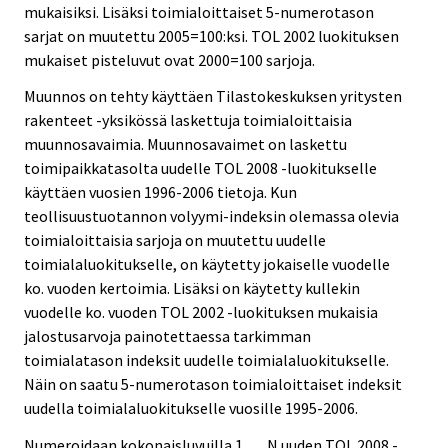
mukaisiksi. Lisäksi toimialoittaiset 5-numerotason
sarjat on muutettu 2005=100:ksi. TOL 2002 luokituksen
mukaiset pisteluvut ovat 2000=100 sarjoja.
Muunnos on tehty käyttäen Tilastokeskuksen yritysten
rakenteet -yksikössä laskettuja toimialoittaisia
muunnosavaimia. Muunnosavaimet on laskettu
toimipaikkatasolta uudelle TOL 2008 -luokitukselle
käyttäen vuosien 1996-2006 tietoja. Kun
teollisuustuotannon volyymi-indeksin olemassa olevia
toimialoittaisia sarjoja on muutettu uudelle
toimialaluokitukselle, on käytetty jokaiselle vuodelle
ko. vuoden kertoimia. Lisäksi on käytetty kullekin
vuodelle ko. vuoden TOL 2002 -luokituksen mukaisia
jalostusarvoja painotettaessa tarkimman
toimialatason indeksit uudelle toimialaluokitukselle.
Näin on saatu 5-numerotason toimialoittaiset indeksit
uudella toimialaluokitukselle vuosille 1995-2006.
Numeroidaan kokonaisluvuilla 1,…,N uuden TOL 2008 -