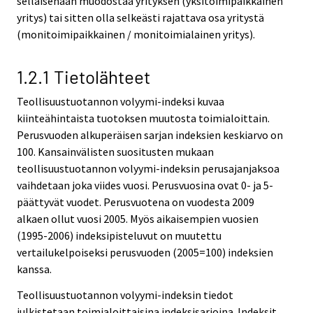
sellaisenaan muodostaa yrityksen (yksitoimipaikkainen
yritys) tai sitten olla selkeästi rajattava osa yritystä
(monitoimipaikkainen / monitoimialainen yritys).
1.2.1 Tietolähteet
Teollisuustuotannon volyymi-indeksi kuvaa
kiinteähintaista tuotoksen muutosta toimialoittain.
Perusvuoden alkuperäisen sarjan indeksien keskiarvo on
100. Kansainvälisten suositusten mukaan
teollisuustuotannon volyymi-indeksin perusajanjaksoa
vaihdetaan joka viides vuosi. Perusvuosina ovat 0- ja 5-
päättyvät vuodet. Perusvuotena on vuodesta 2009
alkaen ollut vuosi 2005. Myös aikaisempien vuosien
(1995-2006) indeksipisteluvut on muutettu
vertailukelpoiseksi perusvuoden (2005=100) indeksien
kanssa.
Teollisuustuotannon volyymi-indeksin tiedot
julkistetaan toimialoittaisina indeksisarjoina. Indeksit