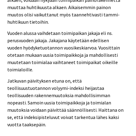
alkaen, voidaan nykyään toimipaikan painorakennetta
muuttaa huhtikuusta alkaen. Aikaisemmin painon
muutos olisi vaikuttanut myös taannehtivasti tammi-
huhtikuun tietoihin.
Vuoden alussa vaihdetaan toimipaikan jakaja eli ns.
perusvuoden jakaja. Jakajana käytetään edellisen
vuoden hyödyketuotannon vuosikeskiarvoa. Vuosittain
otetaan mukaan uusia toimipaikkoja ja mahdollisesti
muutetaan toimialaa vaihtaneet toimipaikat oikeille
toimialoille.
Jatkuvan päivityksen etuna on, että
teollisuustuotannon volyymi-indeksi heijastaa
teollisuuden rakennemuutoksia mahdollisimman
nopeasti. Samoin uusia toimipaikkoja ja toimialan
muutoksia voidaan päivittää säännöllisesti. Haittana on
se, että indeksipisteluvut voivat tarkentua lähes kaksi
vuotta taaksepäin.