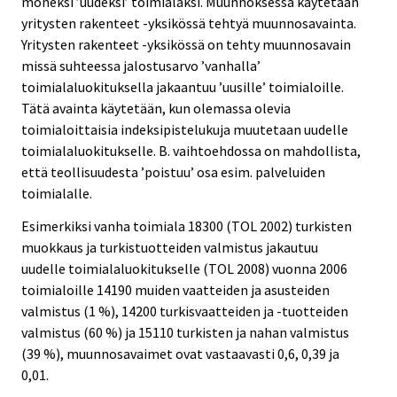
moneksi ’uudeksi’ toimialaksi. Muunnoksessa käytetään
yritysten rakenteet -yksikössä tehtyä muunnosavainta.
Yritysten rakenteet -yksikössä on tehty muunnosavain
missä suhteessa jalostusarvo ’vanhalla’
toimialaluokituksella jakaantuu ’uusille’ toimialoille.
Tätä avainta käytetään, kun olemassa olevia
toimialoittaisia indeksipistelukuja muutetaan uudelle
toimialaluokitukselle. B. vaihtoehdossa on mahdollista,
että teollisuudesta ’poistuu’ osa esim. palveluiden
toimialalle.
Esimerkiksi vanha toimiala 18300 (TOL 2002) turkisten
muokkaus ja turkistuotteiden valmistus jakautuu
uudelle toimialaluokitukselle (TOL 2008) vuonna 2006
toimialoille 14190 muiden vaatteiden ja asusteiden
valmistus (1 %), 14200 turkisvaatteiden ja -tuotteiden
valmistus (60 %) ja 15110 turkisten ja nahan valmistus
(39 %), muunnosavaimet ovat vastaavasti 0,6, 0,39 ja
0,01.