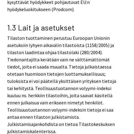
kysyttävät hyödykkeet pohjautuvat EU:n
hyödykeluokitukseen (Prodcom).
1.3 Lait ja asetukset
Tilaston tuottaminen perustuu Euroopan Unionin
asetuksiin lyhyen aikavälin tilastoista (1158/2005) ja
tilaston laadintaa ohjaa tilastolaki (280/2004).
Tiedonantajilta kerätään vain ne välttämättömät
tiedot, joita ei saada muualta. Tietoja julkaistaessa
otetaan huomioon tietojen luottamuksellisuus;
tuloksista ei voi päätellä yksittäisen yrityksen tietoja
tai kehitystä. Teollisuustuotannon volyymi-indeksi
kuuluu ns. herkkiin tilastoihin, joita saavat käsitellä
ennen julkaisua vain erikseen nimetyt henkilöt.
Teollisuustuotannon volyymi-indeksin tietoja ei saa
antaa ennen tilaston julkistamista.
Julkistamisajankohdista on tietoa Tilastokeskuksen
julkistamiskalenterissa.