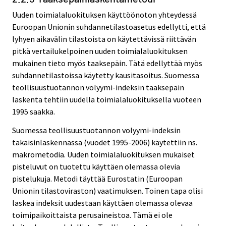
Uuden toimialaluokituksen käyttöönoton yhteydessä
Euroopan Unionin suhdannetilastoasetus edellytti, että
lyhyen aikavälin tilastoista on käytettävissä riittävän
pitkä vertailukelpoinen uuden toimialaluokituksen
mukainen tieto myös taaksepäin. Tätä edellyttää myös
suhdannetilastoissa käytetty kausitasoitus. Suomessa
teollisuustuotannon volyymi-indeksin taaksepäin
laskenta tehtiin uudella toimialaluokituksella vuoteen
1995 saakka.
Suomessa teollisuustuotannon volyymi-indeksin
takaisinlaskennassa (vuodet 1995-2006) käytettiin ns.
makrometodia. Uuden toimialaluokituksen mukaiset
pisteluvut on tuotettu käyttäen olemassa olevia
pistelukuja. Metodi täyttää Eurostatin (Euroopan
Unionin tilastoviraston) vaatimuksen. Toinen tapa olisi
laskea indeksit uudestaan käyttäen olemassa olevaa
toimipaikoittaista perusaineistoa. Tämä ei ole