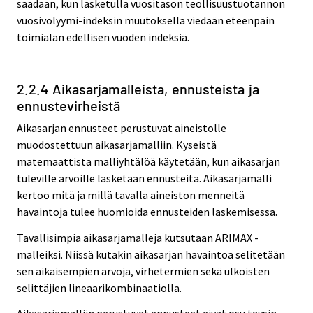
saadaan, kun lasketulla vuositason teollisuustuotannon
vuosivolyymi-indeksin muutoksella viedään eteenpäin
toimialan edellisen vuoden indeksiä.
2.2.4 Aikasarjamalleista, ennusteista ja
ennustevirheistä
Aikasarjan ennusteet perustuvat aineistolle
muodostettuun aikasarjamalliin. Kyseistä
matemaattista malliyhtälöä käytetään, kun aikasarjan
tuleville arvoille lasketaan ennusteita. Aikasarjamalli
kertoo mitä ja millä tavalla aineiston menneitä
havaintoja tulee huomioida ennusteiden laskemisessa.
Tavallisimpia aikasarjamalleja kutsutaan ARIMAX -
malleiksi. Niissä kutakin aikasarjan havaintoa selitetään
sen aikaisempien arvoja, virhetermien sekä ulkoisten
selittäjien lineaarikombinaatiolla.