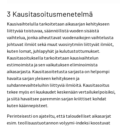
3 Kausitasoitusmenetelmä
Kausivaihtelulla tarkoitetaan aikasarjan kehitykseen
liittyvää toistuvaa, säännöllistä vuoden sisäistä
vaihtelua, jonka aiheuttavat vuodenaikojen vaihtelusta
johtuvat ilmiöt sekä muut vuosirytmiin liittyvät ilmiöt,
kuten lomat, juhlapyhät ja kulutustottumukset.
Kausitasoituksella tarkoitetaan kausivaihtelun
estimoimista ja sen vaikutuksen eliminoimista
aikasarjasta. Kausitasoitetusta sarjasta on helpompi
havaita sarjan yleiseen kehitykseen ja
suhdannevaihteluihin liittyviä ilmiöitä. Kausitasoitus
tekee myös eri kuukaudet keskenään vertailukelpoisiksi,
ja siitä havaitsee paremmin sarjan kriittiset kohdat
kuten käännepisteet.
Perinteisesti on ajateltu, että taloudelliset aikasarjat
esim. teollisuustuotannon volyymi-indeksi koostuvat