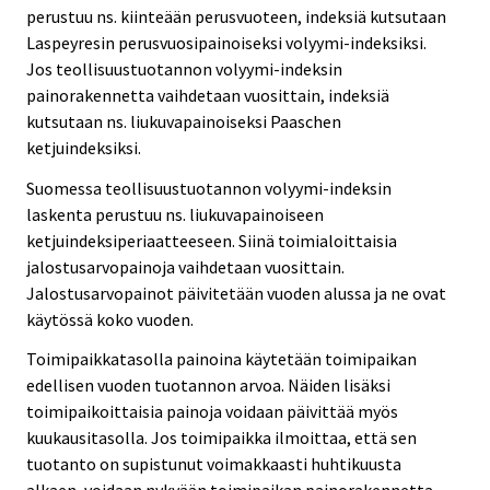
perustuu ns. kiinteään perusvuoteen, indeksiä kutsutaan
Laspeyresin perusvuosipainoiseksi volyymi-indeksiksi.
Jos teollisuustuotannon volyymi-indeksin
painorakennetta vaihdetaan vuosittain, indeksiä
kutsutaan ns. liukuvapainoiseksi Paaschen
ketjuindeksiksi.
Suomessa teollisuustuotannon volyymi-indeksin
laskenta perustuu ns. liukuvapainoiseen
ketjuindeksiperiaatteeseen. Siinä toimialoittaisia
jalostusarvopainoja vaihdetaan vuosittain.
Jalostusarvopainot päivitetään vuoden alussa ja ne ovat
käytössä koko vuoden.
Toimipaikkatasolla painoina käytetään toimipaikan
edellisen vuoden tuotannon arvoa. Näiden lisäksi
toimipaikoittaisia painoja voidaan päivittää myös
kuukausitasolla. Jos toimipaikka ilmoittaa, että sen
tuotanto on supistunut voimakkaasti huhtikuusta