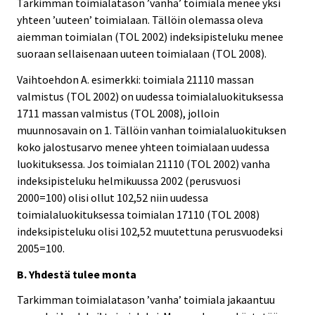
Tarkimman toimialatason ’vanha’ toimiala menee yksi
yhteen ’uuteen’ toimialaan. Tällöin olemassa oleva
aiemman toimialan (TOL 2002) indeksipisteluku menee
suoraan sellaisenaan uuteen toimialaan (TOL 2008).
Vaihtoehdon A. esimerkki: toimiala 21110 massan
valmistus (TOL 2002) on uudessa toimialaluokituksessa
1711 massan valmistus (TOL 2008), jolloin
muunnosavain on 1. Tällöin vanhan toimialaluokituksen
koko jalostusarvo menee yhteen toimialaan uudessa
luokituksessa. Jos toimialan 21110 (TOL 2002) vanha
indeksipisteluku helmikuussa 2002 (perusvuosi
2000=100) olisi ollut 102,52 niin uudessa
toimialaluokituksessa toimialan 17110 (TOL 2008)
indeksipisteluku olisi 102,52 muutettuna perusvuodeksi
2005=100.
B. Yhdestä tulee monta
Tarkimman toimialatason ’vanha’ toimiala jakaantuu