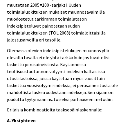
muutetaan 2005=100 -sarjaksi. Uuden
toimialaluokituksen mukaiset muunnosavaimilla
muodostetut tarkimman toimialatason
indeksipisteluvut painotetaan uuden
toimialaluokituksen (TOL 2008) toimialoittaisilla
jalostusarvoilla eri tasoille.
Olemassa olevien indeksipistelukujen muunnos yllä
olevalla tavalla ei ole yhtä tarkka kuin jos luvut olisi
laskettu perusaineistosta. Käytännössä
teollisuustuotannon volyymi-indeksin kaltaisissa
otostilastoissa, joissa käytetään myös vuosittain
laskettua vuosivolyymi-indeksiä, ei perusaineistosta ole
mahdollista laskea uudestaan indeksejä. Sen sijaan on
jouduttu tyytymään ns. toiseksi parhaaseen metodiin.
Erilaisia kombinaatioita taaksepäinlaskennalle:
A. Yksi yhteen