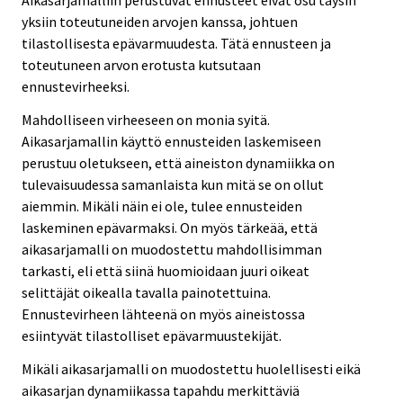
Aikasarjamalliin perustuvat ennusteet eivät osu täysin
yksiin toteutuneiden arvojen kanssa, johtuen
tilastollisesta epävarmuudesta. Tätä ennusteen ja
toteutuneen arvon erotusta kutsutaan
ennustevirheeksi.
Mahdolliseen virheeseen on monia syitä.
Aikasarjamallin käyttö ennusteiden laskemiseen
perustuu oletukseen, että aineiston dynamiikka on
tulevaisuudessa samanlaista kun mitä se on ollut
aiemmin. Mikäli näin ei ole, tulee ennusteiden
laskeminen epävarmaksi. On myös tärkeää, että
aikasarjamalli on muodostettu mahdollisimman
tarkasti, eli että siinä huomioidaan juuri oikeat
selittäjät oikealla tavalla painotettuina.
Ennustevirheen lähteenä on myös aineistossa
esiintyvät tilastolliset epävarmuustekijät.
Mikäli aikasarjamalli on muodostettu huolellisesti eikä
aikasarjan dynamiikassa tapahdu merkittäviä