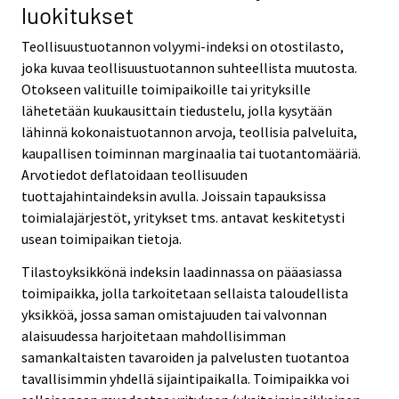
luokitukset
Teollisuustuotannon volyymi-indeksi on otostilasto,
joka kuvaa teollisuustuotannon suhteellista muutosta.
Otokseen valituille toimipaikoille tai yrityksille
lähetetään kuukausittain tiedustelu, jolla kysytään
lähinnä kokonaistuotannon arvoja, teollisia palveluita,
kaupallisen toiminnan marginaalia tai tuotantomääriä.
Arvotiedot deflatoidaan teollisuuden
tuottajahintaindeksin avulla. Joissain tapauksissa
toimialajärjestöt, yritykset tms. antavat keskitetysti
usean toimipaikan tietoja.
Tilastoyksikkönä indeksin laadinnassa on pääasiassa
toimipaikka, jolla tarkoitetaan sellaista taloudellista
yksikköä, jossa saman omistajuuden tai valvonnan
alaisuudessa harjoitetaan mahdollisimman
samankaltaisten tavaroiden ja palvelusten tuotantoa
tavallisimmin yhdellä sijaintipaikalla. Toimipaikka voi