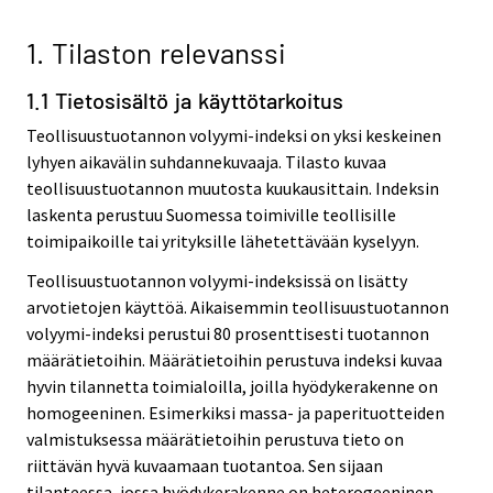
1. Tilaston relevanssi
1.1 Tietosisältö ja käyttötarkoitus
Teollisuustuotannon volyymi-indeksi on yksi keskeinen
lyhyen aikavälin suhdannekuvaaja. Tilasto kuvaa
teollisuustuotannon muutosta kuukausittain. Indeksin
laskenta perustuu Suomessa toimiville teollisille
toimipaikoille tai yrityksille lähetettävään kyselyyn.
Teollisuustuotannon volyymi-indeksissä on lisätty
arvotietojen käyttöä. Aikaisemmin teollisuustuotannon
volyymi-indeksi perustui 80 prosenttisesti tuotannon
määrätietoihin. Määrätietoihin perustuva indeksi kuvaa
hyvin tilannetta toimialoilla, joilla hyödykerakenne on
homogeeninen. Esimerkiksi massa- ja paperituotteiden
valmistuksessa määrätietoihin perustuva tieto on
riittävän hyvä kuvaamaan tuotantoa. Sen sijaan
tilanteessa, jossa hyödykerakenne on heterogeeninen