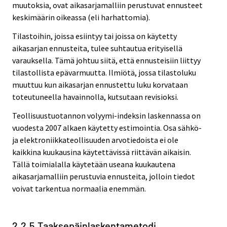
muutoksia, ovat aikasarjamalliin perustuvat ennusteet
keskimäärin oikeassa (eli harhattomia).
Tilastoihin, joissa esiintyy tai joissa on käytetty
aikasarjan ennusteita, tulee suhtautua erityisellä
varauksella. Tämä johtuu siitä, että ennusteisiin liittyy
tilastollista epävarmuutta. Ilmiötä, jossa tilastoluku
muuttuu kun aikasarjan ennustettu luku korvataan
toteutuneella havainnolla, kutsutaan revisioksi.
Teollisuustuotannon volyymi-indeksin laskennassa on
vuodesta 2007 alkaen käytetty estimointia. Osa sähkö-
ja elektroniikkateollisuuden arvotiedoista ei ole
kaikkina kuukausina käytettävissä riittävän aikaisin.
Tällä toimialalla käytetään useana kuukautena
aikasarjamalliin perustuvia ennusteita, jolloin tiedot
voivat tarkentua normaalia enemmän.
2.2.5 Taaksepäinlaskentametodi