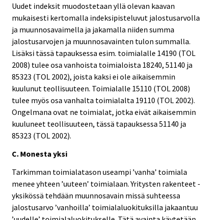
Uudet indeksit muodostetaan yllä olevan kaavan
mukaisesti kertomalla indeksipisteluvut jalostusarvolla
ja muunnosavaimella ja jakamalla niiden summa
jalostusarvojen ja muunnosavainten tulon summalla.
Lisäksi tässä tapauksessa esim. toimialalle 14190 (TOL
2008) tulee osa vanhoista toimialoista 18240, 51140 ja
85323 (TOL 2002), joista kaksi ei ole aikaisemmin
kuulunut teollisuuteen. Toimialalle 15110 (TOL 2008)
tulee myös osa vanhalta toimialalta 19110 (TOL 2002).
Ongelmana ovat ne toimialat, jotka eivät aikaisemmin
kuuluneet teollisuuteen, tässä tapauksessa 51140 ja
85323 (TOL 2002).
C. Monesta yksi
Tarkimman toimialatason useampi ’vanha’ toimiala
menee yhteen ’uuteen’ toimialaan. Yritysten rakenteet -
yksikössä tehdään muunnosavain missä suhteessa
jalostusarvo ’vanhoilla’ toimialaluokituksilla jakaantuu
’uudelle’ toimialaluokitukselle. Tätä avainta käytetään