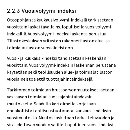
2.2.3 Vuosivolyymi-indeksi
Otospohjaista kuukausivolyymi-indeksiä tarkistetaan
vuosittain laskettavalla ns. lopullisella vuosivolyymi-
indeksillä. Vuosivolyymi-indeksi laskenta perustuu
Tilastokeskuksen yritysten rakennetilaston alue- ja
toimialatilaston vuosiaineistoon.
Vuosi- ja kuukausi-indeksi tahdistetaan keskenään
vuosittain. Vuosivolyymi-indeksin laskennan perustana
käytetään sekä teollisuuden alue- ja toimialatilaston
vuosiaineistoa että tuottajahintaindeksejä.
Tarkimman toimialan bruttoarvonmuutokset jaetaan
vastaavan toimialan tuottajahintaindeksin
muutoksella. Saadulla kertoimella korjataan
ennakollista teollisuustuotannon kuukausi-indeksin
vuosimuutosta. Muutos lasketaan tarkasteluvuoden ja
sitä edeltävän vuoden välille. Lopullinen vuosi-indeksi