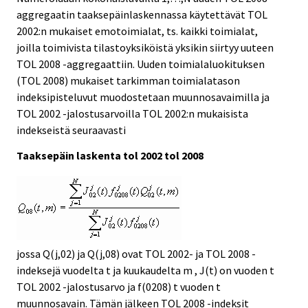
aggregaatin taaksepäinlaskennassa käytettävät TOL
2002:n mukaiset emotoimialat, ts. kaikki toimialat,
joilla toimivista tilastoyksiköistä yksikin siirtyy uuteen
TOL 2008 -aggregaattiin. Uuden toimialaluokituksen
(TOL 2008) mukaiset tarkimman toimialatason
indeksipisteluvut muodostetaan muunnosavaimilla ja
TOL 2002 -jalostusarvoilla TOL 2002:n mukaisista
indekseistä seuraavasti
Taaksepäin laskenta tol 2002 tol 2008
jossa Q(j,02) ja Q(j,08) ovat TOL 2002- ja TOL 2008 -
indeksejä vuodelta t ja kuukaudelta m , J(t) on vuoden t
TOL 2002 -jalostusarvo ja f(0208) t vuoden t
muunnosavain. Tämän jälkeen TOL 2008 -indeksit