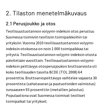
2. Tilaston menetelmäkuvaus
2.1 Perusjoukko ja otos
Teollisuustuotannon volyymi-indeksin otos perustuu
Suomessa toimiviin teollisiin toimipaikkoihin tai
yrityksiin. Vuonna 2010 teollisuustuotannon volyymi-
indeksin otoksessa on noin 1 000 toimipaikkaa tai
yritystä. Teollisuustuotannon volyymi-indeksin otosta
päivitetään vuosittain. Teollisuustuotannon volyymi-
indeksin peittävyys otosperusjoukon bruttoarvosta oli
koko teollisuuden tasolla BCDE (TOL 2008) 64
prosenttia. Bruttoarvopeittävyys vaihtelee vajaasta 30
prosentista (sahatavaran ja puutuotteiden valmistus)
runsaaseen 93 prosenttiin (metallien jalostus).
Populaationa ovat Suomessa toimivat teolliset
toimipaikat tai yritykset.