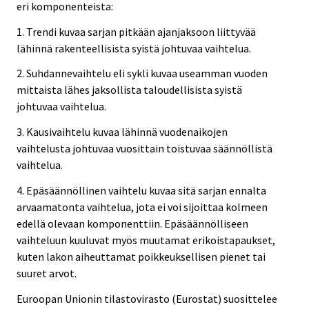
eri komponenteista:
1. Trendi kuvaa sarjan pitkään ajanjaksoon liittyvää
lähinnä rakenteellisista syistä johtuvaa vaihtelua.
2. Suhdannevaihtelu eli sykli kuvaa useamman vuoden
mittaista lähes jaksollista taloudellisista syistä
johtuvaa vaihtelua.
3. Kausivaihtelu kuvaa lähinnä vuodenaikojen
vaihtelusta johtuvaa vuosittain toistuvaa säännöllistä
vaihtelua.
4. Epäsäännöllinen vaihtelu kuvaa sitä sarjan ennalta
arvaamatonta vaihtelua, jota ei voi sijoittaa kolmeen
edellä olevaan komponenttiin. Epäsäännölliseen
vaihteluun kuuluvat myös muutamat erikoistapaukset,
kuten lakon aiheuttamat poikkeuksellisen pienet tai
suuret arvot.
Euroopan Unionin tilastovirasto (Eurostat) suosittelee