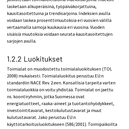
lasketaan alkuperäisinä, työpäiväkorjattuina,
kausitasoitettuina ja trendisarjoina. Indeksien avulla
voidaan laskea prosenttimuutoksia eri vuosien välillä
vertaamalla samoja kuukausia eri vuosina. Vuoden
sisäisiä muutoksia voidaan seurata kausitasoitettujen
sarjojen avulla.
1.2.2 Luokitukset
Toimialat on muodostettu toimialaluokituksen (TOL
2008) mukaisesti. Toimialaluokitus perustuu EU:n
standardiin NACE Rev. 2:een. Kansallisia tarpeita varten
toimialaluokkia on voitu yhdistää. Toimialat on jaettu
ns. koontiryhmiin, jotka Suomessa ovat
energiatuotteet, raaka-aineet ja tuotantohyödykkeet,
investointitavarat, kestokulutustavarat ja muut
kulutustavarat. Jako perustuu EU:n
käyttötarkoitusluokitukseen (586/2001). Toimipaikoilta