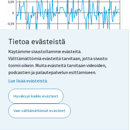
Tietoa evästeistä
Käytämme sivustollamme evästeitä.
Välttämättömiä evästeitä tarvitaan, jotta sivusto
4. Tietojen oikeellisuus ja tarkkuus
toimii oikein. Muita evästeitä tarvitaan videoiden,
Teollisuustuotannon volyymi-indeksissä on keskeistä
podcastien ja palautepalvelun esittämiseen.
nopeus, luotettavuus ja vertailtavuus. Suomen
Lue lisää evästeistä.
teollisuustuotannon volyymi-indeksi on yksi Euroopan
Unionin nopeimmista. Se julkaistaan noin 40 päivän
Hyväksyn kaikki evästeet
viipeellä tilastoajankohtaan eli jokaisen kuukauden 10.
päivä tai edellinen arkipäivä. Kuukausittaiset tiedot
Vain välttämättömät evästeet
ovat ennakollisia aina siihen asti kun on laskettu ns.
lopullinen vuosivolyymi-indeksi. Teollisuustuotannon
volyymi-indeksissä käytetään Eurostatin suosittelemia