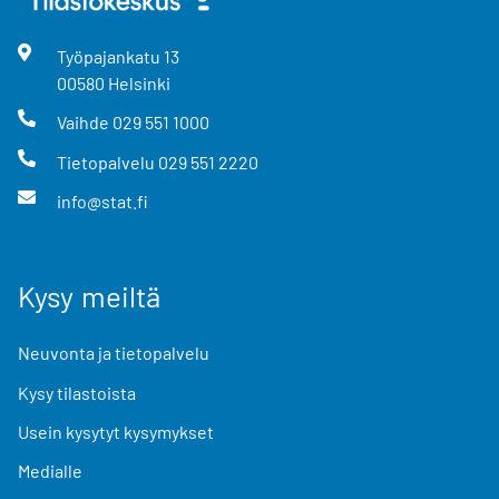
Työpajankatu
13
00580
Helsinki
Vaihde
029 551 1000
Tietopalvelu
029 551 2220
info@stat.fi
Kysy meiltä
Neuvonta ja tietopalvelu
Kysy tilastoista
Usein kysytyt kysymykset
Medialle