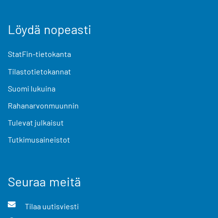
Löydä nopeasti
StatFin-tietokanta
Tilastotietokannat
Suomi lukuina
Rahanarvonmuunnin
Tulevat julkaisut
Tutkimusaineistot
Seuraa meitä
Tilaa uutisviesti