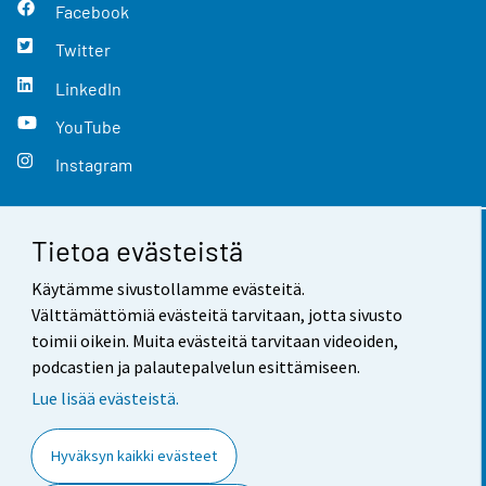
Facebook
Twitter
LinkedIn
YouTube
Instagram
Tietoa evästeistä
Yhteystiedot
Käytämme sivustollamme evästeitä.
Palaute
Välttämättömiä evästeitä tarvitaan, jotta sivusto
toimii oikein. Muita evästeitä tarvitaan videoiden,
Käyttöehdot
podcastien ja palautepalvelun esittämiseen.
Tietosuoja
Lue lisää evästeistä.
Saavutettavuus
Hyväksyn kaikki evästeet
Tietoa sivustosta