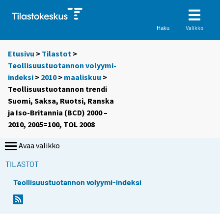
Valikko
Haku
Etusivu
>
Tilastot
>
Teollisuustuotannon volyymi-
indeksi
>
2010
>
maaliskuu
>
Teollisuustuotannon trendi
Suomi, Saksa, Ruotsi, Ranska
ja Iso-Britannia (BCD) 2000 –
2010, 2005=100, TOL 2008
Avaa valikko
TILASTOT
Teollisuustuotannon volyymi-indeksi