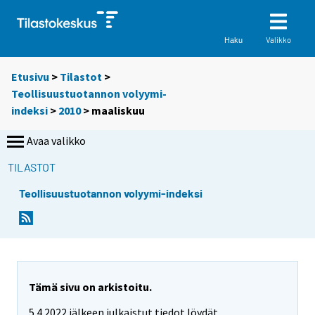
Valikko
Haku
Etusivu
>
Tilastot
>
Teollisuustuotannon volyymi-
indeksi
>
2010
>
maaliskuu
Avaa valikko
TILASTOT
Teollisuustuotannon volyymi-indeksi
Tämä sivu on arkistoitu.
5.4.2022 jälkeen julkaistut tiedot löydät