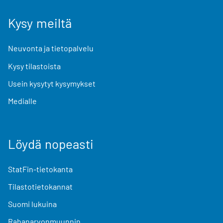
Kysy meiltä
Neuvonta ja tietopalvelu
Kysy tilastoista
Usein kysytyt kysymykset
Medialle
Löydä nopeasti
StatFin-tietokanta
Tilastotietokannat
Suomi lukuina
Rahanarvonmuunnin