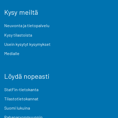
Kysy meiltä
Neuvonta ja tietopalvelu
Kysy tilastoista
Usein kysytyt kysymykset
Medialle
Löydä nopeasti
StatFin-tietokanta
Tilastotietokannat
Suomi lukuina
Rahanarvonmuunnin