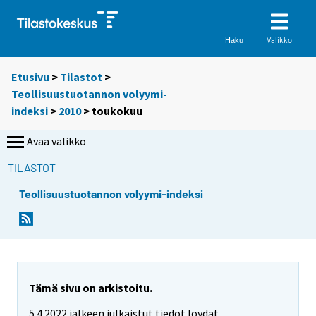
Valikko
Haku
Etusivu
>
Tilastot
>
Teollisuustuotannon volyymi-
indeksi
>
2010
>
toukokuu
Avaa valikko
TILASTOT
Teollisuustuotannon volyymi-indeksi
Tämä sivu on arkistoitu.
5.4.2022 jälkeen julkaistut tiedot löydät