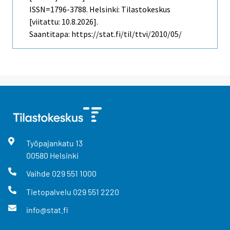
ISSN=1796-3788. Helsinki: Tilastokeskus
[viitattu: 10.8.2026].
Saantitapa: https://stat.fi/til/ttvi/2010/05/
Työpajankatu
13
00580
Helsinki
Vaihde
029 551 1000
Tietopalvelu
029 551 2220
info@stat.fi