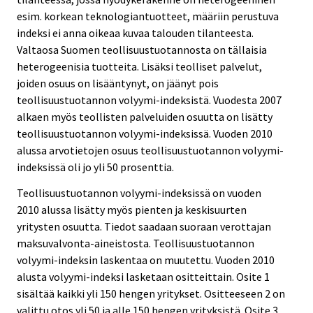
esim. korkean teknologiantuotteet, määriin perustuva
indeksi ei anna oikeaa kuvaa talouden tilanteesta.
Valtaosa Suomen teollisuustuotannosta on tällaisia
heterogeenisia tuotteita. Lisäksi teolliset palvelut,
joiden osuus on lisääntynyt, on jäänyt pois
teollisuustuotannon volyymi-indeksistä. Vuodesta 2007
alkaen myös teollisten palveluiden osuutta on lisätty
teollisuustuotannon volyymi-indeksissä. Vuoden 2010
alussa arvotietojen osuus teollisuustuotannon volyymi-
indeksissä oli jo yli 50 prosenttia.
Teollisuustuotannon volyymi-indeksissä on vuoden
2010 alussa lisätty myös pienten ja keskisuurten
yritysten osuutta. Tiedot saadaan suoraan verottajan
maksuvalvonta-aineistosta. Teollisuustuotannon
volyymi-indeksin laskentaa on muutettu. Vuoden 2010
alusta volyymi-indeksi lasketaan ositteittain. Osite 1
sisältää kaikki yli 150 hengen yritykset. Ositteeseen 2 on
valittu otos yli 50 ja alle 150 hengen yrityksistä. Osite 3