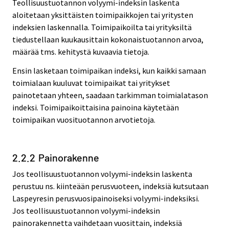
Teollisuustuotannon volyymi-indeksin laskenta
aloitetaan yksittäisten toimipaikkojen tai yritysten
indeksien laskennalla. Toimipaikoilta tai yrityksiltä
tiedustellaan kuukausittain kokonaistuotannon arvoa,
määrää tms. kehitystä kuvaavia tietoja.
Ensin lasketaan toimipaikan indeksi, kun kaikki samaan
toimialaan kuuluvat toimipaikat tai yritykset
painotetaan yhteen, saadaan tarkimman toimialatason
indeksi. Toimipaikoittaisina painoina käytetään
toimipaikan vuosituotannon arvotietoja.
2.2.2 Painorakenne
Jos teollisuustuotannon volyymi-indeksin laskenta
perustuu ns. kiinteään perusvuoteen, indeksiä kutsutaan
Laspeyresin perusvuosipainoiseksi volyymi-indeksiksi.
Jos teollisuustuotannon volyymi-indeksin
painorakennetta vaihdetaan vuosittain, indeksiä