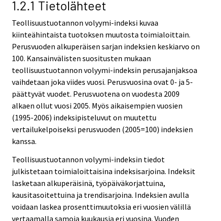
1.2.1 Tietolähteet
Teollisuustuotannon volyymi-indeksi kuvaa
kiinteähintaista tuotoksen muutosta toimialoittain.
Perusvuoden alkuperäisen sarjan indeksien keskiarvo on
100. Kansainvälisten suositusten mukaan
teollisuustuotannon volyymi-indeksin perusajanjaksoa
vaihdetaan joka viides vuosi. Perusvuosina ovat 0- ja 5-
päättyvät vuodet. Perusvuotena on vuodesta 2009
alkaen ollut vuosi 2005. Myös aikaisempien vuosien
(1995-2006) indeksipisteluvut on muutettu
vertailukelpoiseksi perusvuoden (2005=100) indeksien
kanssa.
Teollisuustuotannon volyymi-indeksin tiedot
julkistetaan toimialoittaisina indeksisarjoina. Indeksit
lasketaan alkuperäisinä, työpäiväkorjattuina,
kausitasoitettuina ja trendisarjoina. Indeksien avulla
voidaan laskea prosenttimuutoksia eri vuosien välillä
vertaamalla samoja kuukausia eri vuosina. Vuoden