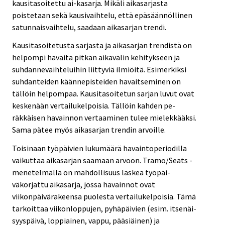
kausitasoitettu ai-kasarja. Mikäli aikasarjasta
poistetaan sekä kausivaihtelu, että epäsäännöllinen
satunnaisvaihtelu, saadaan aikasarjan trendi.
Kausitasoitetusta sarjasta ja aikasarjan trendistä on
helpompi havaita pitkän aikavälin kehitykseen ja
suhdannevaihteluihin liittyviä ilmiöitä. Esimerkiksi
suhdanteiden käännepisteiden havaitseminen on
tällöin helpompaa. Kausitasoitetun sarjan luvut ovat
keskenään vertailukelpoisia. Tällöin kahden pe-
räkkäisen havainnon vertaaminen tulee mielekkääksi.
Sama pätee myös aikasarjan trendin arvoille.
Toisinaan työpäivien lukumäärä havaintoperiodilla
vaikuttaa aikasarjan saamaan arvoon. Tramo/Seats -
menetelmällä on mahdollisuus laskea työpäi-
väkorjattu aikasarja, jossa havainnot ovat
viikonpäivärakeensa puolesta vertailukelpoisia. Tämä
tarkoittaa viikonloppujen, pyhäpäivien (esim. itsenäi-
syyspäivä, loppiainen, vappu, pääsiäinen) ja