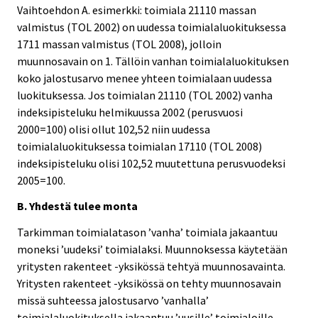
Vaihtoehdon A. esimerkki: toimiala 21110 massan
valmistus (TOL 2002) on uudessa toimialaluokituksessa
1711 massan valmistus (TOL 2008), jolloin
muunnosavain on 1. Tällöin vanhan toimialaluokituksen
koko jalostusarvo menee yhteen toimialaan uudessa
luokituksessa. Jos toimialan 21110 (TOL 2002) vanha
indeksipisteluku helmikuussa 2002 (perusvuosi
2000=100) olisi ollut 102,52 niin uudessa
toimialaluokituksessa toimialan 17110 (TOL 2008)
indeksipisteluku olisi 102,52 muutettuna perusvuodeksi
2005=100.
B. Yhdestä tulee monta
Tarkimman toimialatason ’vanha’ toimiala jakaantuu
moneksi ’uudeksi’ toimialaksi. Muunnoksessa käytetään
yritysten rakenteet -yksikössä tehtyä muunnosavainta.
Yritysten rakenteet -yksikössä on tehty muunnosavain
missä suhteessa jalostusarvo ’vanhalla’
toimialaluokituksella jakaantuu ’uusille’ toimialoille.