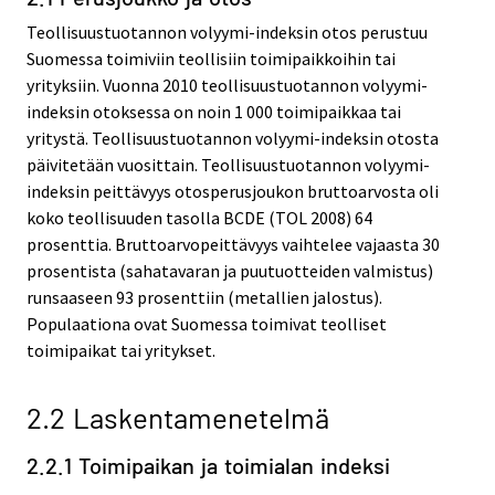
Teollisuustuotannon volyymi-indeksin otos perustuu
Suomessa toimiviin teollisiin toimipaikkoihin tai
yrityksiin. Vuonna 2010 teollisuustuotannon volyymi-
indeksin otoksessa on noin 1 000 toimipaikkaa tai
yritystä. Teollisuustuotannon volyymi-indeksin otosta
päivitetään vuosittain. Teollisuustuotannon volyymi-
indeksin peittävyys otosperusjoukon bruttoarvosta oli
koko teollisuuden tasolla BCDE (TOL 2008) 64
prosenttia. Bruttoarvopeittävyys vaihtelee vajaasta 30
prosentista (sahatavaran ja puutuotteiden valmistus)
runsaaseen 93 prosenttiin (metallien jalostus).
Populaationa ovat Suomessa toimivat teolliset
toimipaikat tai yritykset.
2.2 Laskentamenetelmä
2.2.1 Toimipaikan ja toimialan indeksi