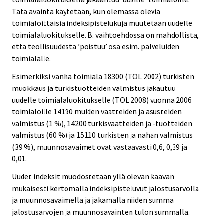
Tätä avainta käytetään, kun olemassa olevia
toimialoittaisia indeksipistelukuja muutetaan uudelle
toimialaluokitukselle. B. vaihtoehdossa on mahdollista,
että teollisuudesta ’poistuu’ osa esim. palveluiden
toimialalle.
Esimerkiksi vanha toimiala 18300 (TOL 2002) turkisten
muokkaus ja turkistuotteiden valmistus jakautuu
uudelle toimialaluokitukselle (TOL 2008) vuonna 2006
toimialoille 14190 muiden vaatteiden ja asusteiden
valmistus (1 %), 14200 turkisvaatteiden ja -tuotteiden
valmistus (60 %) ja 15110 turkisten ja nahan valmistus
(39 %), muunnosavaimet ovat vastaavasti 0,6, 0,39 ja
0,01.
Uudet indeksit muodostetaan yllä olevan kaavan
mukaisesti kertomalla indeksipisteluvut jalostusarvolla
ja muunnosavaimella ja jakamalla niiden summa
jalostusarvojen ja muunnosavainten tulon summalla.