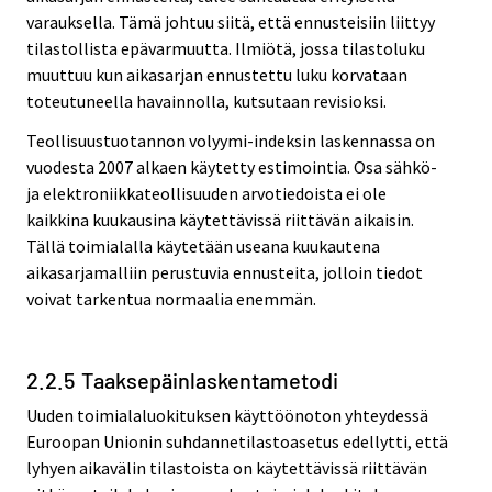
varauksella. Tämä johtuu siitä, että ennusteisiin liittyy
tilastollista epävarmuutta. Ilmiötä, jossa tilastoluku
muuttuu kun aikasarjan ennustettu luku korvataan
toteutuneella havainnolla, kutsutaan revisioksi.
Teollisuustuotannon volyymi-indeksin laskennassa on
vuodesta 2007 alkaen käytetty estimointia. Osa sähkö-
ja elektroniikkateollisuuden arvotiedoista ei ole
kaikkina kuukausina käytettävissä riittävän aikaisin.
Tällä toimialalla käytetään useana kuukautena
aikasarjamalliin perustuvia ennusteita, jolloin tiedot
voivat tarkentua normaalia enemmän.
2.2.5 Taaksepäinlaskentametodi
Uuden toimialaluokituksen käyttöönoton yhteydessä
Euroopan Unionin suhdannetilastoasetus edellytti, että
lyhyen aikavälin tilastoista on käytettävissä riittävän