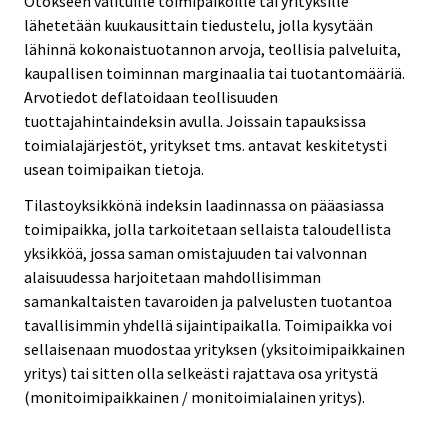
Otokseen valituille toimipaikoille tai yrityksille
lähetetään kuukausittain tiedustelu, jolla kysytään
lähinnä kokonaistuotannon arvoja, teollisia palveluita,
kaupallisen toiminnan marginaalia tai tuotantomääriä.
Arvotiedot deflatoidaan teollisuuden
tuottajahintaindeksin avulla. Joissain tapauksissa
toimialajärjestöt, yritykset tms. antavat keskitetysti
usean toimipaikan tietoja.
Tilastoyksikkönä indeksin laadinnassa on pääasiassa
toimipaikka, jolla tarkoitetaan sellaista taloudellista
yksikköä, jossa saman omistajuuden tai valvonnan
alaisuudessa harjoitetaan mahdollisimman
samankaltaisten tavaroiden ja palvelusten tuotantoa
tavallisimmin yhdellä sijaintipaikalla. Toimipaikka voi
sellaisenaan muodostaa yrityksen (yksitoimipaikkainen
yritys) tai sitten olla selkeästi rajattava osa yritystä
(monitoimipaikkainen / monitoimialainen yritys).