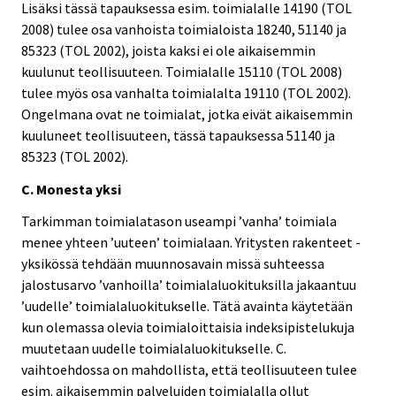
Lisäksi tässä tapauksessa esim. toimialalle 14190 (TOL
2008) tulee osa vanhoista toimialoista 18240, 51140 ja
85323 (TOL 2002), joista kaksi ei ole aikaisemmin
kuulunut teollisuuteen. Toimialalle 15110 (TOL 2008)
tulee myös osa vanhalta toimialalta 19110 (TOL 2002).
Ongelmana ovat ne toimialat, jotka eivät aikaisemmin
kuuluneet teollisuuteen, tässä tapauksessa 51140 ja
85323 (TOL 2002).
C. Monesta yksi
Tarkimman toimialatason useampi ’vanha’ toimiala
menee yhteen ’uuteen’ toimialaan. Yritysten rakenteet -
yksikössä tehdään muunnosavain missä suhteessa
jalostusarvo ’vanhoilla’ toimialaluokituksilla jakaantuu
’uudelle’ toimialaluokitukselle. Tätä avainta käytetään
kun olemassa olevia toimialoittaisia indeksipistelukuja
muutetaan uudelle toimialaluokitukselle. C.
vaihtoehdossa on mahdollista, että teollisuuteen tulee
esim. aikaisemmin palveluiden toimialalla ollut