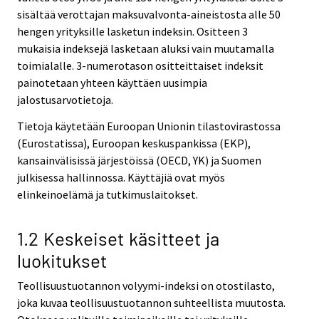
sisältää verottajan maksuvalvonta-aineistosta alle 50
hengen yrityksille lasketun indeksin. Ositteen 3
mukaisia indeksejä lasketaan aluksi vain muutamalla
toimialalle. 3-numerotason ositteittaiset indeksit
painotetaan yhteen käyttäen uusimpia
jalostusarvotietoja.
Tietoja käytetään Euroopan Unionin tilastovirastossa
(Eurostatissa), Euroopan keskuspankissa (EKP),
kansainvälisissä järjestöissä (OECD, YK) ja Suomen
julkisessa hallinnossa. Käyttäjiä ovat myös
elinkeinoelämä ja tutkimuslaitokset.
1.2 Keskeiset käsitteet ja
luokitukset
Teollisuustuotannon volyymi-indeksi on otostilasto,
joka kuvaa teollisuustuotannon suhteellista muutosta.