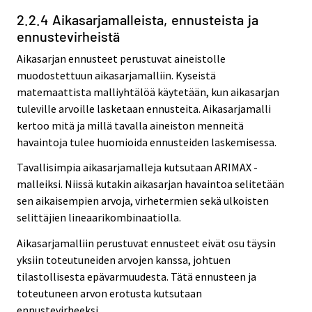
2.2.4 Aikasarjamalleista, ennusteista ja
ennustevirheistä
Aikasarjan ennusteet perustuvat aineistolle
muodostettuun aikasarjamalliin. Kyseistä
matemaattista malliyhtälöä käytetään, kun aikasarjan
tuleville arvoille lasketaan ennusteita. Aikasarjamalli
kertoo mitä ja millä tavalla aineiston menneitä
havaintoja tulee huomioida ennusteiden laskemisessa.
Tavallisimpia aikasarjamalleja kutsutaan ARIMAX -
malleiksi. Niissä kutakin aikasarjan havaintoa selitetään
sen aikaisempien arvoja, virhetermien sekä ulkoisten
selittäjien lineaarikombinaatiolla.
Aikasarjamalliin perustuvat ennusteet eivät osu täysin
yksiin toteutuneiden arvojen kanssa, johtuen
tilastollisesta epävarmuudesta. Tätä ennusteen ja
toteutuneen arvon erotusta kutsutaan
ennustevirheeksi.