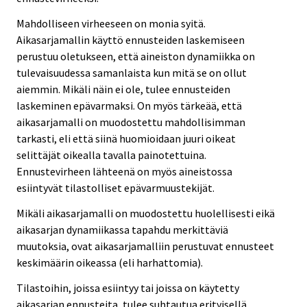
Mahdolliseen virheeseen on monia syitä.
Aikasarjamallin käyttö ennusteiden laskemiseen
perustuu oletukseen, että aineiston dynamiikka on
tulevaisuudessa samanlaista kun mitä se on ollut
aiemmin. Mikäli näin ei ole, tulee ennusteiden
laskeminen epävarmaksi. On myös tärkeää, että
aikasarjamalli on muodostettu mahdollisimman
tarkasti, eli että siinä huomioidaan juuri oikeat
selittäjät oikealla tavalla painotettuina.
Ennustevirheen lähteenä on myös aineistossa
esiintyvät tilastolliset epävarmuustekijät.
Mikäli aikasarjamalli on muodostettu huolellisesti eikä
aikasarjan dynamiikassa tapahdu merkittäviä
muutoksia, ovat aikasarjamalliin perustuvat ennusteet
keskimäärin oikeassa (eli harhattomia).
Tilastoihin, joissa esiintyy tai joissa on käytetty
aikasarjan ennusteita, tulee suhtautua erityisellä