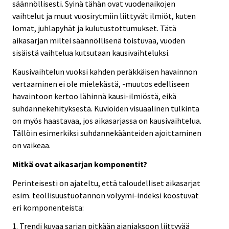
säännöllisesti. Syinä tähän ovat vuodenaikojen
vaihtelut ja muut vuosirytmiin liittyvät ilmiöt, kuten
lomat, juhlapyhät ja kulutustottumukset. Tätä
aikasarjan miltei säännöllisenä toistuvaa, vuoden
sisäistä vaihtelua kutsutaan kausivaihteluksi.
Kausivaihtelun vuoksi kahden peräkkäisen havainnon
vertaaminen ei ole mielekästä, -muutos edelliseen
havaintoon kertoo lähinnä kausi-ilmiöstä, eikä
suhdannekehityksestä. Kuvioiden visuaalinen tulkinta
on myös haastavaa, jos aikasarjassa on kausivaihtelua.
Tällöin esimerkiksi suhdannekäänteiden ajoittaminen
on vaikeaa.
Mitkä ovat aikasarjan komponentit?
Perinteisesti on ajateltu, että taloudelliset aikasarjat
esim. teollisuustuotannon volyymi-indeksi koostuvat
eri komponenteista:
1. Trendi kuvaa sarjan pitkään ajanjaksoon liittyvää