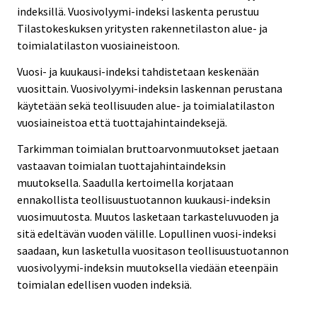
indeksillä. Vuosivolyymi-indeksi laskenta perustuu
Tilastokeskuksen yritysten rakennetilaston alue- ja
toimialatilaston vuosiaineistoon.
Vuosi- ja kuukausi-indeksi tahdistetaan keskenään
vuosittain. Vuosivolyymi-indeksin laskennan perustana
käytetään sekä teollisuuden alue- ja toimialatilaston
vuosiaineistoa että tuottajahintaindeksejä.
Tarkimman toimialan bruttoarvonmuutokset jaetaan
vastaavan toimialan tuottajahintaindeksin
muutoksella. Saadulla kertoimella korjataan
ennakollista teollisuustuotannon kuukausi-indeksin
vuosimuutosta. Muutos lasketaan tarkasteluvuoden ja
sitä edeltävän vuoden välille. Lopullinen vuosi-indeksi
saadaan, kun lasketulla vuositason teollisuustuotannon
vuosivolyymi-indeksin muutoksella viedään eteenpäin
toimialan edellisen vuoden indeksiä.