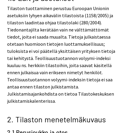
Tilaston tuottaminen perustuu Euroopan Unionin
asetuksiin lyhyen aikavälin tilastoista (1158/2005) ja
tilaston laadintaa ohjaa tilastolaki (280/2004).
Tiedonantajilta kerätään vain ne välttämättömät
tiedot, joita ei saada muualta. Tietoja julkaistaessa
otetaan huomioon tietojen luottamuksellisuus;
tuloksista ei voi päätellä yksittäisen yrityksen tietoja
tai kehitystä. Teollisuustuotannon volyymi-indeksi
kuuluu ns. herkkiin tilastoihin, joita saavat käsitellä
ennen julkaisua vain erikseen nimetyt henkilöt.
Teollisuustuotannon volyymi-indeksin tietoja ei saa
antaa ennen tilaston julkistamista.
Julkistamisajankohdista on tietoa Tilastokeskuksen
julkistamiskalenterissa.
2. Tilaston menetelmäkuvaus
2.1 Perusjoukko ja otos