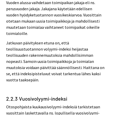
Vuoden alussa vaihdetaan toimipaikan jakaja eli ns.
perusvuoden jakaja. Jakajana käytetään edellisen
vuoden hyödyketuotannon vuosikeskiarvoa. Vuosittain
otetaan mukaan uusia toimipaikkoja ja mahdollisesti
muutetaan toimialaa vaihtaneet toimipaikat oikeille
toimialoille.
Jatkuvan päivityksen etuna on, että
teollisuustuotannon volyymi-indeksi heijastaa
teollisuuden rakennemuutoksia mahdollisimman
nopeasti. Samoin uusia toimipaikkoja ja toimialan
muutoksia voidaan päivittää säännöllisesti. Haittana on
se, että indeksipisteluvut voivat tarkentua lähes kaksi
vuotta taaksepäin.
2.2.3 Vuosivolyymi-indeksi
Otospohjaista kuukausivolyymi-indeksiä tarkistetaan
vuosittain laskettavalla ns. lopullisella vuosivolyymi-