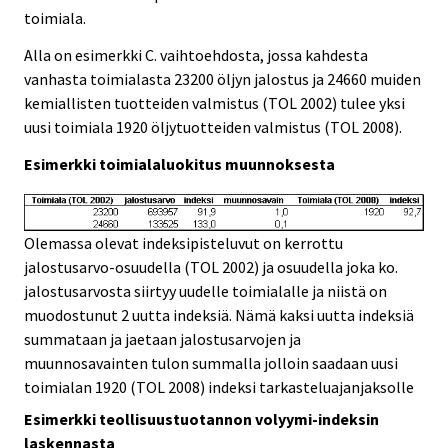
toimiala.
Alla on esimerkki C. vaihtoehdosta, jossa kahdesta
vanhasta toimialasta 23200 öljyn jalostus ja 24660 muiden
kemiallisten tuotteiden valmistus (TOL 2002) tulee yksi
uusi toimiala 1920 öljytuotteiden valmistus (TOL 2008).
Esimerkki toimialaluokitus muunnoksesta
Olemassa olevat indeksipisteluvut on kerrottu
jalostusarvo-osuudella (TOL 2002) ja osuudella joka ko.
jalostusarvosta siirtyy uudelle toimialalle ja niistä on
muodostunut 2 uutta indeksiä. Nämä kaksi uutta indeksiä
summataan ja jaetaan jalostusarvojen ja
muunnosavainten tulon summalla jolloin saadaan uusi
toimialan 1920 (TOL 2008) indeksi tarkasteluajanjaksolle
Esimerkki teollisuustuotannon volyymi-indeksin
laskennasta