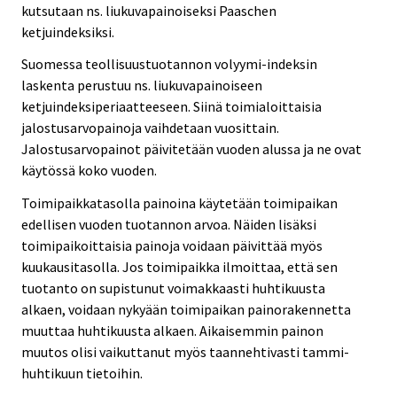
kutsutaan ns. liukuvapainoiseksi Paaschen
ketjuindeksiksi.
Suomessa teollisuustuotannon volyymi-indeksin
laskenta perustuu ns. liukuvapainoiseen
ketjuindeksiperiaatteeseen. Siinä toimialoittaisia
jalostusarvopainoja vaihdetaan vuosittain.
Jalostusarvopainot päivitetään vuoden alussa ja ne ovat
käytössä koko vuoden.
Toimipaikkatasolla painoina käytetään toimipaikan
edellisen vuoden tuotannon arvoa. Näiden lisäksi
toimipaikoittaisia painoja voidaan päivittää myös
kuukausitasolla. Jos toimipaikka ilmoittaa, että sen
tuotanto on supistunut voimakkaasti huhtikuusta
alkaen, voidaan nykyään toimipaikan painorakennetta
muuttaa huhtikuusta alkaen. Aikaisemmin painon
muutos olisi vaikuttanut myös taannehtivasti tammi-
huhtikuun tietoihin.