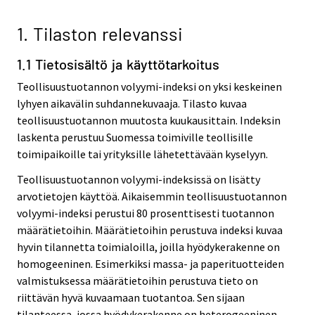
1. Tilaston relevanssi
1.1 Tietosisältö ja käyttötarkoitus
Teollisuustuotannon volyymi-indeksi on yksi keskeinen
lyhyen aikavälin suhdannekuvaaja. Tilasto kuvaa
teollisuustuotannon muutosta kuukausittain. Indeksin
laskenta perustuu Suomessa toimiville teollisille
toimipaikoille tai yrityksille lähetettävään kyselyyn.
Teollisuustuotannon volyymi-indeksissä on lisätty
arvotietojen käyttöä. Aikaisemmin teollisuustuotannon
volyymi-indeksi perustui 80 prosenttisesti tuotannon
määrätietoihin. Määrätietoihin perustuva indeksi kuvaa
hyvin tilannetta toimialoilla, joilla hyödykerakenne on
homogeeninen. Esimerkiksi massa- ja paperituotteiden
valmistuksessa määrätietoihin perustuva tieto on
riittävän hyvä kuvaamaan tuotantoa. Sen sijaan
tilanteessa, jossa hyödykerakenne on heterogeeninen