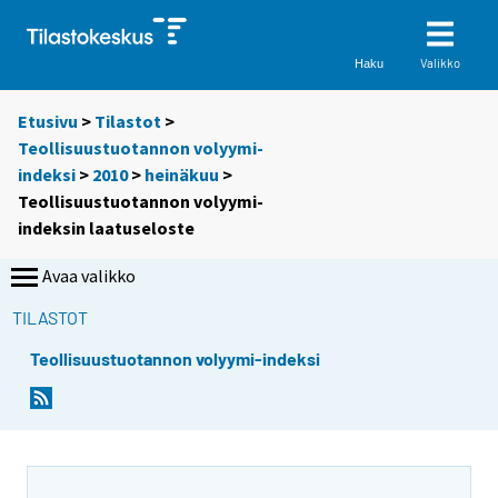
Valikko
Haku
Etusivu
>
Tilastot
>
Teollisuustuotannon volyymi-
indeksi
>
2010
>
heinäkuu
>
Teollisuustuotannon volyymi-
indeksin laatuseloste
Avaa valikko
TILASTOT
Teollisuustuotannon volyymi-indeksi