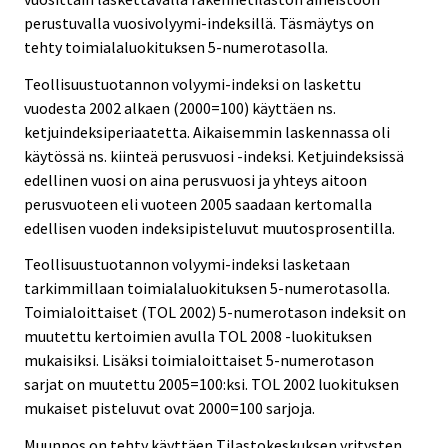
perustuvalla vuosivolyymi-indeksillä. Täsmäytys on
tehty toimialaluokituksen 5-numerotasolla.
Teollisuustuotannon volyymi-indeksi on laskettu
vuodesta 2002 alkaen (2000=100) käyttäen ns.
ketjuindeksiperiaatetta. Aikaisemmin laskennassa oli
käytössä ns. kiinteä perusvuosi -indeksi. Ketjuindeksissä
edellinen vuosi on aina perusvuosi ja yhteys aitoon
perusvuoteen eli vuoteen 2005 saadaan kertomalla
edellisen vuoden indeksipisteluvut muutosprosentilla.
Teollisuustuotannon volyymi-indeksi lasketaan
tarkimmillaan toimialaluokituksen 5-numerotasolla.
Toimialoittaiset (TOL 2002) 5-numerotason indeksit on
muutettu kertoimien avulla TOL 2008 -luokituksen
mukaisiksi. Lisäksi toimialoittaiset 5-numerotason
sarjat on muutettu 2005=100:ksi. TOL 2002 luokituksen
mukaiset pisteluvut ovat 2000=100 sarjoja.
Muunnos on tehty käyttäen Tilastokeskuksen yritysten