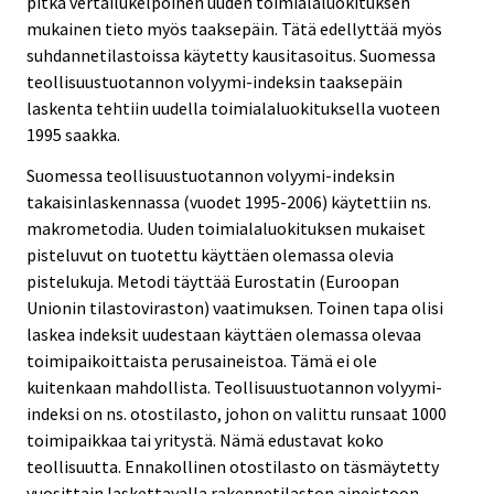
pitkä vertailukelpoinen uuden toimialaluokituksen
mukainen tieto myös taaksepäin. Tätä edellyttää myös
suhdannetilastoissa käytetty kausitasoitus. Suomessa
teollisuustuotannon volyymi-indeksin taaksepäin
laskenta tehtiin uudella toimialaluokituksella vuoteen
1995 saakka.
Suomessa teollisuustuotannon volyymi-indeksin
takaisinlaskennassa (vuodet 1995-2006) käytettiin ns.
makrometodia. Uuden toimialaluokituksen mukaiset
pisteluvut on tuotettu käyttäen olemassa olevia
pistelukuja. Metodi täyttää Eurostatin (Euroopan
Unionin tilastoviraston) vaatimuksen. Toinen tapa olisi
laskea indeksit uudestaan käyttäen olemassa olevaa
toimipaikoittaista perusaineistoa. Tämä ei ole
kuitenkaan mahdollista. Teollisuustuotannon volyymi-
indeksi on ns. otostilasto, johon on valittu runsaat 1000
toimipaikkaa tai yritystä. Nämä edustavat koko
teollisuutta. Ennakollinen otostilasto on täsmäytetty
vuosittain laskettavalla rakennetilaston aineistoon