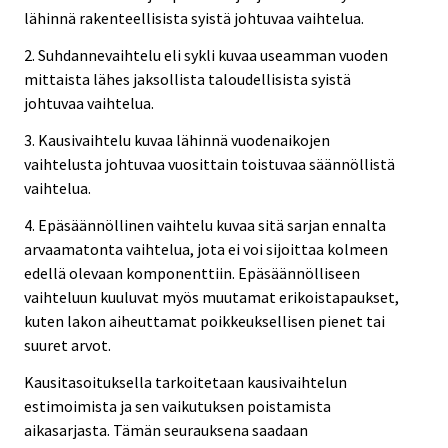
lähinnä rakenteellisista syistä johtuvaa vaihtelua.
2. Suhdannevaihtelu eli sykli kuvaa useamman vuoden
mittaista lähes jaksollista taloudellisista syistä
johtuvaa vaihtelua.
3. Kausivaihtelu kuvaa lähinnä vuodenaikojen
vaihtelusta johtuvaa vuosittain toistuvaa säännöllistä
vaihtelua.
4. Epäsäännöllinen vaihtelu kuvaa sitä sarjan ennalta
arvaamatonta vaihtelua, jota ei voi sijoittaa kolmeen
edellä olevaan komponenttiin. Epäsäännölliseen
vaihteluun kuuluvat myös muutamat erikoistapaukset,
kuten lakon aiheuttamat poikkeuksellisen pienet tai
suuret arvot.
Kausitasoituksella tarkoitetaan kausivaihtelun
estimoimista ja sen vaikutuksen poistamista
aikasarjasta. Tämän seurauksena saadaan