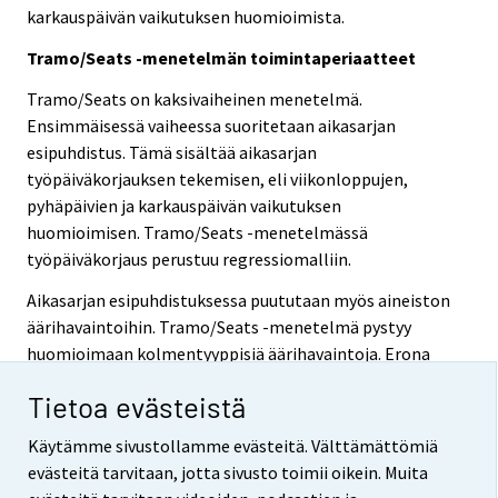
karkauspäivän vaikutuksen huomioimista.
Tramo/Seats -menetelmän toimintaperiaatteet
Tramo/Seats on kaksivaiheinen menetelmä.
Ensimmäisessä vaiheessa suoritetaan aikasarjan
esipuhdistus. Tämä sisältää aikasarjan
työpäiväkorjauksen tekemisen, eli viikonloppujen,
pyhäpäivien ja karkauspäivän vaikutuksen
huomioimisen. Tramo/Seats -menetelmässä
työpäiväkorjaus perustuu regressiomalliin.
Aikasarjan esipuhdistuksessa puututaan myös aineiston
äärihavaintoihin. Tramo/Seats -menetelmä pystyy
huomioimaan kolmentyyppisiä äärihavaintoja. Erona
niissä on tapa, jolla aikasarja palautuu äärihavaintoa
Tietoa evästeistä
edeltävälle tasolle. Yksittäisen poikkeavan havainnon
(additive outlier) tapauksessa aikasarja palautuu
Käytämme sivustollamme evästeitä. Välttämättömiä
äärihavainnon jälkeen heti takaisin lähtötasolleen.
evästeitä tarvitaan, jotta sivusto toimii oikein. Muita
Vaimenevan muutoksen tapauksessa (transitory