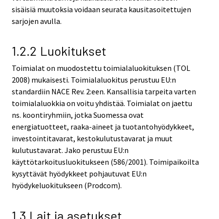
sisäisiä muutoksia voidaan seurata kausitasoitettujen
sarjojen avulla.
1.2.2 Luokitukset
Toimialat on muodostettu toimialaluokituksen (TOL
2008) mukaisesti. Toimialaluokitus perustuu EU:n
standardiin NACE Rev. 2:een. Kansallisia tarpeita varten
toimialaluokkia on voitu yhdistää. Toimialat on jaettu
ns. koontiryhmiin, jotka Suomessa ovat
energiatuotteet, raaka-aineet ja tuotantohyödykkeet,
investointitavarat, kestokulutustavarat ja muut
kulutustavarat. Jako perustuu EU:n
käyttötarkoitusluokitukseen (586/2001). Toimipaikoilta
kysyttävät hyödykkeet pohjautuvat EU:n
hyödykeluokitukseen (Prodcom).
1.3 Lait ja asetukset