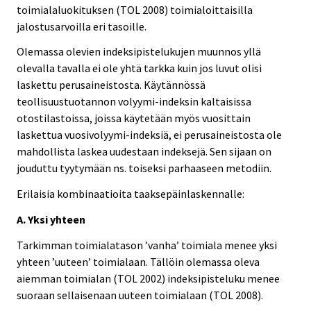
toimialaluokituksen (TOL 2008) toimialoittaisilla
jalostusarvoilla eri tasoille.
Olemassa olevien indeksipistelukujen muunnos yllä
olevalla tavalla ei ole yhtä tarkka kuin jos luvut olisi
laskettu perusaineistosta. Käytännössä
teollisuustuotannon volyymi-indeksin kaltaisissa
otostilastoissa, joissa käytetään myös vuosittain
laskettua vuosivolyymi-indeksiä, ei perusaineistosta ole
mahdollista laskea uudestaan indeksejä. Sen sijaan on
jouduttu tyytymään ns. toiseksi parhaaseen metodiin.
Erilaisia kombinaatioita taaksepäinlaskennalle:
A. Yksi yhteen
Tarkimman toimialatason ’vanha’ toimiala menee yksi
yhteen ’uuteen’ toimialaan. Tällöin olemassa oleva
aiemman toimialan (TOL 2002) indeksipisteluku menee
suoraan sellaisenaan uuteen toimialaan (TOL 2008).