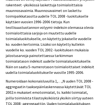
rakenteet -yksikössä laskettuja toimialoittaisia
muunnosavaimia. Muunnosavaimet on laskettu
toimipaikkatasolta uudelle TOL 2008 -luokitukselle
käyttäen vuosien 1996-2006 tietoja. Kun
teollisuustuotannon volyymi-indeksin olemassa olevia
toimialoittaisia sarjoja on muutettu uudelle
toimialaluokitukselle, on käytetty jokaiselle vuodelle
ko. vuoden kertoimia. Lisäksi on käytetty kullekin
vuodelle ko. vuoden TOL 2002 -luokituksen mukaisia
jalostusarvoja painotettaessa tarkimman
toimialatason indeksit uudelle toimialaluokitukselle.
Näin on saatu 5-numerotason toimialoittaiset indeksit
uudella toimialaluokitukselle vuosille 1995-2006.
Numeroidaan kokonaisluvuilla 1,…,N uuden TOL 2008 -
aggregaatin taaksepäinlaskennassa käytettävät TOL
2002:n mukaiset emotoimialat, ts. kaikki toimialat,
joilla toimivista tilastoyksiköistä yksikin siirtyy uuteen
TOL 2008 -aggregaattiin. Uuden toimialaluokituksen