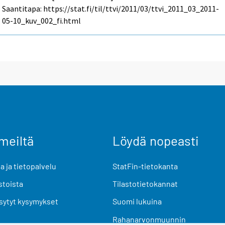
Saantitapa: https://stat.fi/til/ttvi/2011/03/ttvi_2011_03_2011-
05-10_kuv_002_fi.html
meiltä
Löydä nopeasti
 ja tietopalvelu
StatFin-tietokanta
stoista
Tilastotietokannat
sytyt kysymykset
Suomi lukuina
Rahanarvonmuunnin