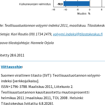
e: Teollisuustuotannon volyymi-indeksi 2011, maaliskuu. Tilastokesk
tietoja: Kari Rautio (09) 1734 2479,
volyymi.indeksi@tilastokeskus.fi
aava tilastojohtaja: Hannele Orjala
itetty 28.6.2011
Viittausohje
:
Suomen virallinen tilasto (SVT): Teollisuustuotannon volyymi-
indeksi [verkkojulkaisu].
ISSN=1796-3788.
Maaliskuu
2011, Liitekuvio 2.
Teollisuustuotannon kausitasoitettu muutosprosentti
helmikuu 2011 /maaliskuu 2011, TOL 2008 . Helsinki:
Tilastokeskus [viitattu: 6.8.2026].