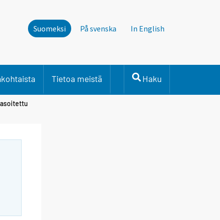
Suomeksi
På svenska
In English
nkohtaista
Tietoa meistä
Haku
tasoitettu