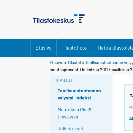
Etusivu
Tilastotieto
Tietoa tilastoist
Etusivu
>
Tilastot
>
Teollisuustuotannon voly
muutosprosentti helmikuu 2011 /maaliskuu 2
TILASTOT
Teollisuustuotannon
T
volyymi-indeksi
5
Muutoksia tässä
tilastossa
S
Julkistukset