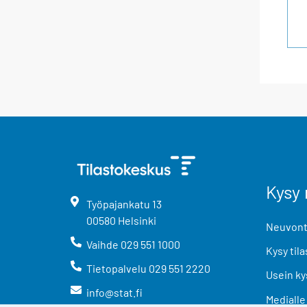
Kysy 
Työpajankatu
13
00580
Helsinki
Neuvonta
Vaihde
029 551 1000
Kysy tila
Tietopalvelu
029 551 2220
Usein ky
info@stat.fi
Medialle