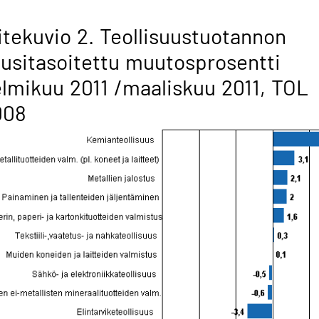
itekuvio 2. Teollisuustuotannon
usitasoitettu muutosprosentti
lmikuu 2011 /maaliskuu 2011, TOL
008