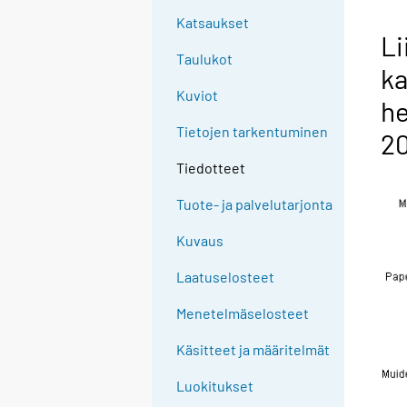
Katsaukset
Li
Taulukot
ka
Kuviot
he
Tietojen tarkentuminen
2
Tiedotteet
Tuote- ja palvelutarjonta
Kuvaus
Laatuselosteet
Menetelmäselosteet
Käsitteet ja määritelmät
Luokitukset