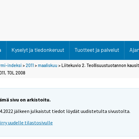
a
Kyselyt ja tiedonkeruut
Tuotteet ja palvelut
Aja
ymi-indeksi
>
2011
>
maaliskuu
> Liitekuvio 2. Teollisuustuotannon kausi
011, TOL 2008
ämä sivu on arkistoitu.
.4.2022 jälkeen julkaistut tiedot löydät uudistetulta sivustolta.
iirry uudelle tilastosivulle