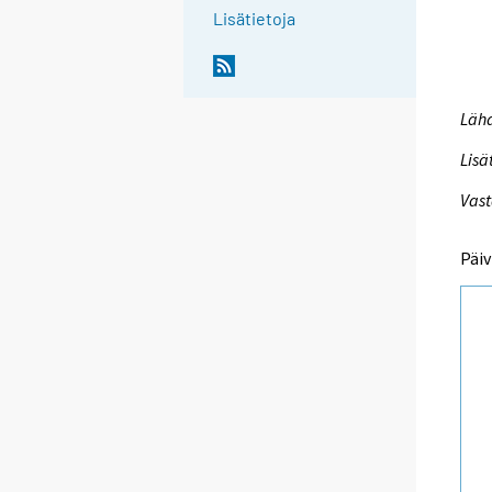
Lisätietoja
Lähd
Lisä
Vast
Päiv