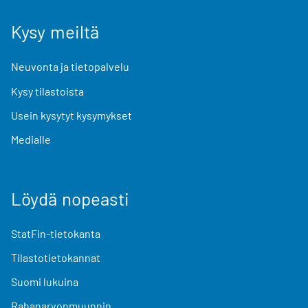
Kysy meiltä
Neuvonta ja tietopalvelu
Kysy tilastoista
Usein kysytyt kysymykset
Medialle
Löydä nopeasti
StatFin-tietokanta
Tilastotietokannat
Suomi lukuina
Rahanarvonmuunnin