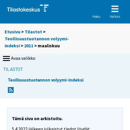
Valikko
Haku
Etusivu
>
Tilastot
>
Teollisuustuotannon volyymi-
indeksi
>
2011
>
maaliskuu
Avaa valikko
TILASTOT
Teollisuustuotannon volyymi-indeksi
Tämä sivu on arkistoitu.
5.4.2022 jälkeen julkaistut tiedot löydät