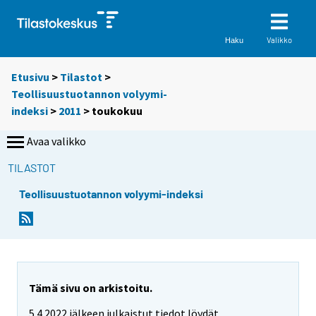
Valikko
Haku
Etusivu
>
Tilastot
>
Teollisuustuotannon volyymi-
indeksi
>
2011
>
toukokuu
Avaa valikko
TILASTOT
Teollisuustuotannon volyymi-indeksi
Tämä sivu on arkistoitu.
5.4.2022 jälkeen julkaistut tiedot löydät