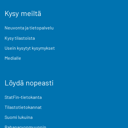
Kysy meiltä
Neuvonta ja tietopalvelu
Kysy tilastoista
Usein kysytyt kysymykset
Medialle
Löydä nopeasti
StatFin-tietokanta
Tilastotietokannat
Suomi lukuina
Rahanarvonmuunnin