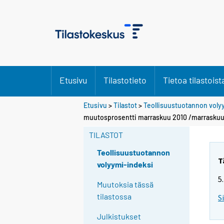
Etusivu
Tilastotieto
Tietoa tilastoist
Etusivu
>
Tilastot
>
Teollisuustuotannon voly
muutosprosentti marraskuu 2010 /marraskuu
TILASTOT
Teollisuustuotannon
T
volyymi-indeksi
5
Muutoksia tässä
tilastossa
S
Julkistukset