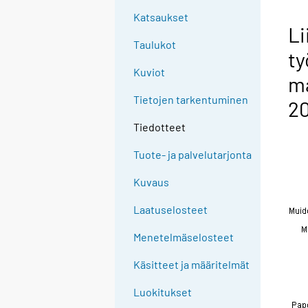
Katsaukset
Li
Taulukot
ty
Kuviot
ma
Tietojen tarkentuminen
2
Tiedotteet
Tuote- ja palvelutarjonta
Kuvaus
Laatuselosteet
Menetelmäselosteet
Käsitteet ja määritelmät
Luokitukset