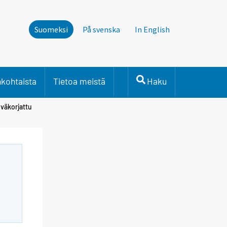
Suomeksi
På svenska
In English
nkohtaista
Tietoa meistä
Haku
iväkorjattu