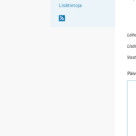
Lisätietoja
Lähd
Lisä
Vast
Päiv