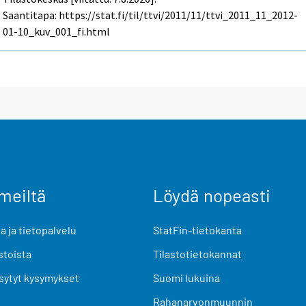
Saantitapa: https://stat.fi/til/ttvi/2011/11/ttvi_2011_11_2012-
01-10_kuv_001_fi.html
meiltä
Löydä nopeasti
 ja tietopalvelu
StatFin-tietokanta
stoista
Tilastotietokannat
sytyt kysymykset
Suomi lukuina
Rahanarvonmuunnin