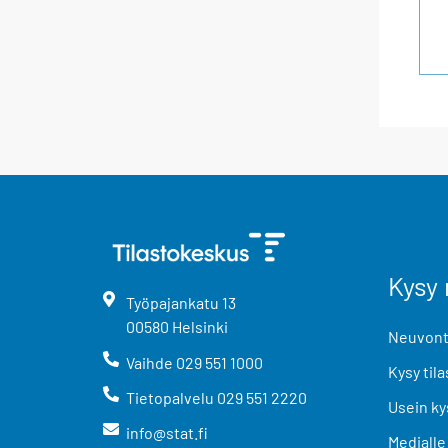
Kysy 
Työpajankatu
13
00580
Helsinki
Neuvonta
Vaihde
029 551 1000
Kysy tila
Tietopalvelu
029 551 2220
Usein ky
info@stat.fi
Medialle