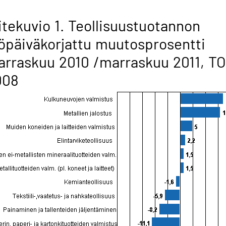
itekuvio 1. Teollisuustuotannon
öpäiväkorjattu muutosprosentti
rraskuu 2010 /marraskuu 2011, T
008