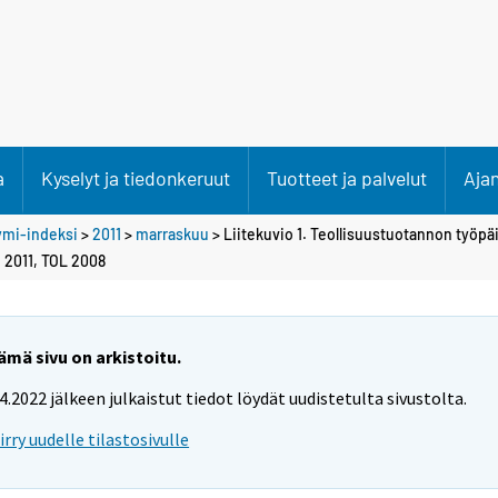
a
Kyselyt ja tiedonkeruut
Tuotteet ja palvelut
Aja
ymi-indeksi
>
2011
>
marraskuu
> Liitekuvio 1. Teollisuustuotannon työpä
 2011, TOL 2008
ämä sivu on arkistoitu.
.4.2022 jälkeen julkaistut tiedot löydät uudistetulta sivustolta.
iirry uudelle tilastosivulle