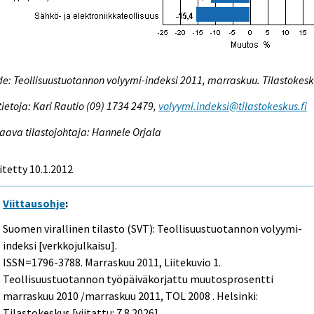
e: Teollisuustuotannon volyymi-indeksi 2011, marraskuu. Tilastokes
tietoja: Kari Rautio (09) 1734 2479,
volyymi.indeksi@tilastokeskus.fi
aava tilastojohtaja: Hannele Orjala
itetty 10.1.2012
Viittausohje
:
Suomen virallinen tilasto (SVT): Teollisuustuotannon volyymi-
indeksi [verkkojulkaisu].
ISSN=1796-3788.
Marraskuu
2011, Liitekuvio 1.
Teollisuustuotannon työpäiväkorjattu muutosprosentti
marraskuu 2010 /marraskuu 2011, TOL 2008 . Helsinki:
Tilastokeskus [viitattu: 7.8.2026].