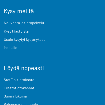
Kysy meiltä
Neuvonta ja tietopalvelu
Kysy tilastoista
Usein kysytyt kysymykset
Medialle
Löydä nopeasti
StatFin-tietokanta
Tilastotietokannat
Suomi lukuina
Rahanarvonmuunnin