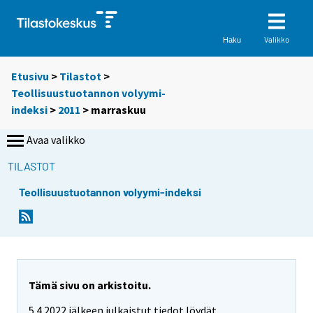
Valikko
Haku
Etusivu
>
Tilastot
>
Teollisuustuotannon volyymi-
indeksi
>
2011
>
marraskuu
Avaa valikko
TILASTOT
Teollisuustuotannon volyymi-indeksi
Tämä sivu on arkistoitu.
5.4.2022 jälkeen julkaistut tiedot löydät