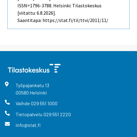
ISSN=1796-3788. Helsinki: Tilastokeskus
[viitattu: 6.8.2026].
Saantitapa: https://stat.fi/til/ttvi/2011/11/
Työpajankatu
13
00580
Helsinki
Vaihde
029 551 1000
Tietopalvelu
029 551 2220
info@stat.fi