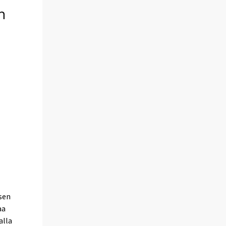
n
sen
aa
alla