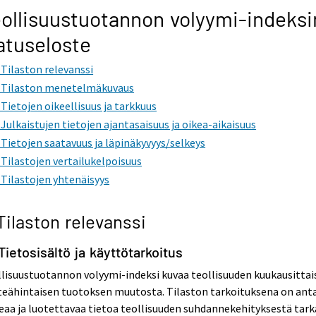
ollisuustuotannon volyymi-indeksi
atuseloste
. Tilaston relevanssi
. Tilaston menetelmäkuvaus
. Tietojen oikeellisuus ja tarkkuus
. Julkaistujen tietojen ajantasaisuus ja oikea-aikaisuus
. Tietojen saatavuus ja läpinäkyvyys/selkeys
. Tilastojen vertailukelpoisuus
. Tilastojen yhtenäisyys
 Tilaston relevanssi
 Tietosisältö ja käyttötarkoitus
lisuustuotannon volyymi-indeksi kuvaa teollisuuden kuukausittai
teähintaisen tuotoksen muutosta. Tilaston tarkoituksena on ant
aa ja luotettavaa tietoa teollisuuden suhdannekehityksestä tark