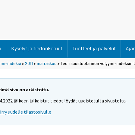
a
Kyselyt ja tiedonkeruut
Tuotteet ja palvelut
Aja
ymi-indeksi
>
2011
>
marraskuu
> Teollisuustuotannon volyymi-indeksin l
ämä sivu on arkistoitu.
.4.2022 jälkeen julkaistut tiedot löydät uudistetulta sivustolta.
iirry uudelle tilastosivulle