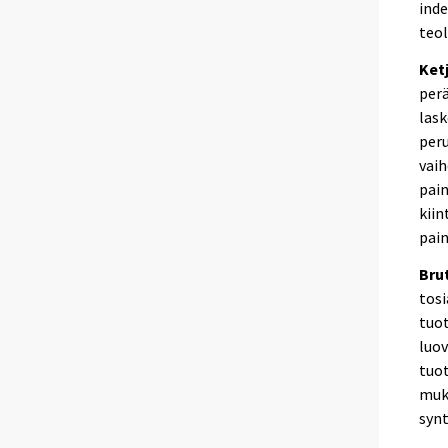
inde
teol
Ket
perä
las
peru
vai
pain
kiin
pain
Bru
tosi
tuot
luo
tuo
muka
synt