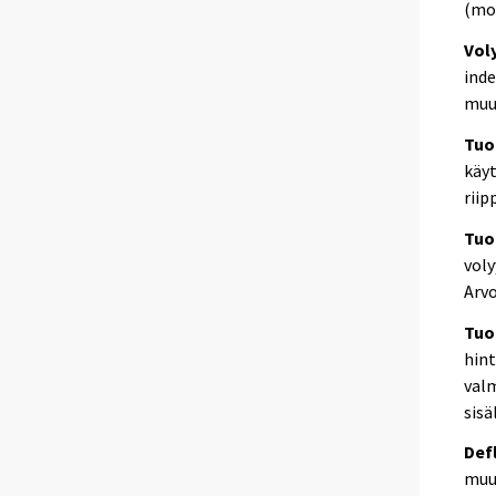
(mon
Vol
ind
muu
Tuo
käyt
riip
Tuo
voly
Arvo
Tuo
hint
valm
sisä
Def
muu