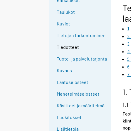
Katsaukset
Te
Taulukot
la
Kuviot
1
Tietojen tarkentuminen
2
3
Tiedotteet
4
Tuote- ja palvelutarjonta
5
6
Kuvaus
7
Laatuselosteet
1.
Menetelmäselosteet
1.1
Käsitteet ja määritelmät
Teol
Luokitukset
kiin
nope
Lisätietoja