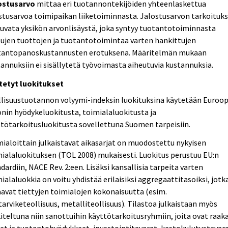
ostusarvo
mittaa eri tuotannontekijöiden yhteenlaskettua
stusarvoa toimipaikan liiketoiminnasta. Jalostusarvon tarkoituk
uvata yksikön arvonlisäystä, joka syntyy tuotantotoiminnasta
ujen tuottojen ja tuotantotoimintaa varten hankittujen
tantopanoskustannusten erotuksena. Määritelmän mukaan
annuksiin ei sisällytetä työvoimasta aiheutuvia kustannuksia.
tetyt luokitukset
llisuustuotannon volyymi-indeksin luokituksina käytetään Euroo
nin hyödykeluokitusta, toimialaluokitusta ja
tötarkoitusluokitusta sovellettuna Suomen tarpeisiin.
ialoittain julkaistavat aikasarjat on muodostettu nykyisen
ialaluokituksen (TOL 2008) mukaisesti. Luokitus perustuu EU:n
dardiin, NACE Rev. 2:een. Lisäksi kansallisia tarpeita varten
ialaluokkia on voitu yhdistää erilaisiksi aggregaattitasoiksi, jotk
avat tiettyjen toimialojen kokonaisuutta (esim.
tarviketeollisuus, metalliteollisuus). Tilastoa julkaistaan myös
iteltuna niin sanottuihin käyttötarkoitusryhmiin, joita ovat raak