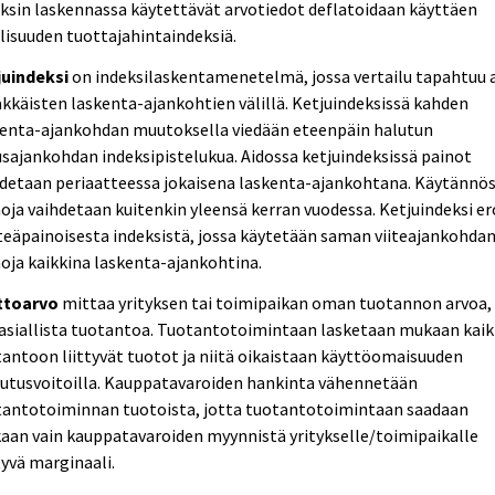
ksin laskennassa käytettävät arvotiedot deflatoidaan käyttäen
lisuuden tuottajahintaindeksiä.
juindeksi
on indeksilaskentamenetelmä, jossa vertailu tapahtuu 
kkäisten laskenta-ajankohtien välillä. Ketjuindeksissä kahden
kenta-ajankohdan muutoksella viedään eteenpäin halutun
sajankohdan indeksipistelukua. Aidossa ketjuindeksissä painot
hdetaan periaatteessa jokaisena laskenta-ajankohtana. Käytännö
oja vaihdetaan kuitenkin yleensä kerran vuodessa. Ketjuindeksi e
teäpainoisesta indeksistä, jossa käytetään saman viiteajankohda
oja kaikkina laskenta-ajankohtina.
ttoarvo
mittaa yrityksen tai toimipaikan oman tuotannon arvoa,
asiallista tuotantoa. Tuotantotoimintaan lasketaan mukaan kaik
antoon liittyvät tuotot ja niitä oikaistaan käyttöomaisuuden
vutusvoitoilla. Kauppatavaroiden hankinta vähennetään
tantotoiminnan tuotoista, jotta tuotantotoimintaan saadaan
an vain kauppatavaroiden myynnistä yritykselle/toimipaikalle
yvä marginaali.