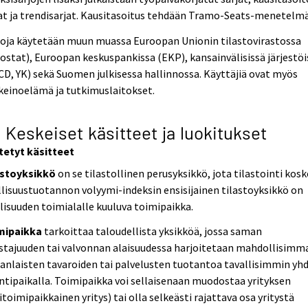
at ja trendisarjat. Kausitasoitus tehdään Tramo-Seats-menetelmä
toja käytetään muun muassa Euroopan Unionin tilastovirastossa
ostat), Euroopan keskuspankissa (EKP), kansainvälisissä järjestöi
D, YK) sekä Suomen julkisessa hallinnossa. Käyttäjiä ovat myös
keinoelämä ja tutkimuslaitokset.
2 Keskeiset käsitteet ja luokitukset
tetyt käsitteet
astoyksikkö
on se tilastollinen perusyksikkö, jota tilastointi kosk
lisuustuotannon volyymi-indeksin ensisijainen tilastoyksikkö on
lisuuden toimialalle kuuluva toimipaikka.
mipaikka
tarkoittaa taloudellista yksikköä, jossa saman
stajuuden tai valvonnan alaisuudessa harjoitetaan mahdollisimm
nlaisten tavaroiden tai palvelusten tuotantoa tavallisimmin yhd
intipaikalla. Toimipaikka voi sellaisenaan muodostaa yrityksen
itoimipaikkainen yritys) tai olla selkeästi rajattava osa yritystä