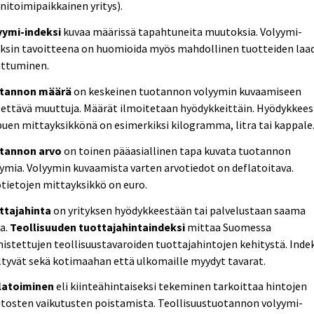
itoimipaikkainen yritys).
yymi-indeksi
kuvaa määrissä tapahtuneita muutoksia. Volyymi-
eksin tavoitteena on huomioida myös mahdollinen tuotteiden laa
ttuminen.
tannon määrä
on keskeinen tuotannon volyymin kuvaamiseen
ettävä muuttuja. Määrät ilmoitetaan hyödykkeittäin. Hyödykkees
puen mittayksikkönä on esimerkiksi kilogramma, litra tai kappale
tannon arvo
on toinen pääasiallinen tapa kuvata tuotannon
ymia. Volyymin kuvaamista varten arvotiedot on deflatoitava.
tietojen mittayksikkö on euro.
ttajahinta
on yrityksen hyödykkeestään tai palvelustaan saama
a.
Teollisuuden tuottajahintaindeksi
mittaa Suomessa
istettujen teollisuustavaroiden tuottajahintojen kehitystä. Indek
ltyvät sekä kotimaahan että ulkomaille myydyt tavarat.
latoiminen
eli kiinteähintaiseksi tekeminen tarkoittaa hintojen
tosten vaikutusten poistamista. Teollisuustuotannon volyymi-