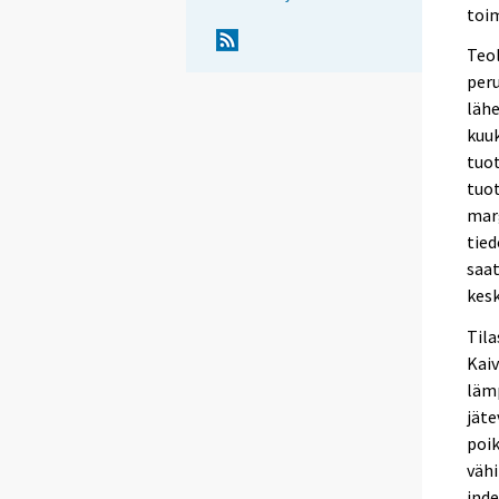
toim
Teol
peru
lähe
kuuk
tuo
tuot
marg
tie
saat
kesk
Tila
Kaiv
lämp
jät
poik
vähi
inde