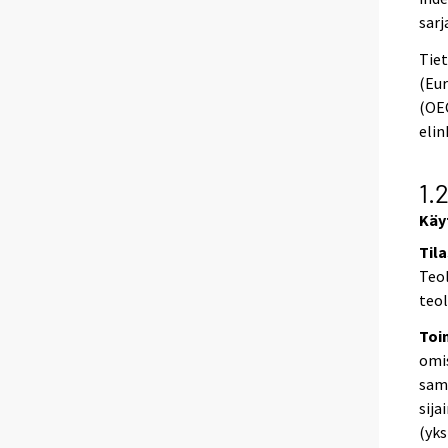
sarj
Tie
(Eur
(OEC
elin
1.
Käy
Til
Teol
teol
Toi
omi
sama
sija
(yks