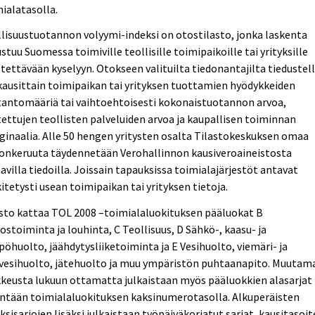
ialatasolla.
lisuustuotannon volyymi-indeksi on otostilasto, jonka laskenta
stuu Suomessa toimiville teollisille toimipaikoille tai yrityksille
tettävään kyselyyn. Otokseen valituilta tiedonantajilta tiedustel
ausittain toimipaikan tai yrityksen tuottamien hyödykkeiden
tantomääriä tai vaihtoehtoisesti kokonaistuotannon arvoa,
ettujen teollisten palveluiden arvoa ja kaupallisen toiminnan
inaalia. Alle 50 hengen yritysten osalta Tilastokeskuksen omaa
donkeruuta täydennetään Verohallinnon kausiveroaineistosta
avilla tiedoilla. Joissain tapauksissa toimialajärjestöt antavat
itetysti usean toimipaikan tai yrityksen tietoja.
sto kattaa TOL 2008 –toimialaluokituksen pääluokat B
ostoiminta ja louhinta, C Teollisuus, D Sähkö-, kaasu- ja
öhuolto, jäähdytysliiketoiminta ja E Vesihuolto, viemäri- ja
evesihuolto, jätehuolto ja muu ympäristön puhtaanapito. Muutam
keusta lukuun ottamatta julkaistaan myös pääluokkien alasarjat
ntään toimialaluokituksen kaksinumerotasolla. Alkuperäisten
ksisarjojen lisäksi julkaistaan työpäiväkorjatut sarjat, kausitasoi