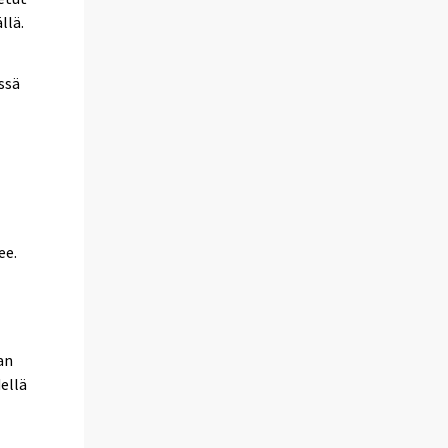
llä.
ssä
ee.
an
ellä