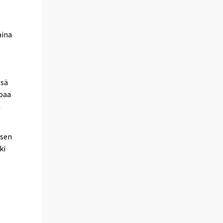
aina
ssä
roaa
n
 sen
ki