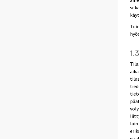
aine
sekä
käyt
Toim
hyö
1.
Til
aika
tila
tied
tiet
päät
voly
liit
lain
erik
vira