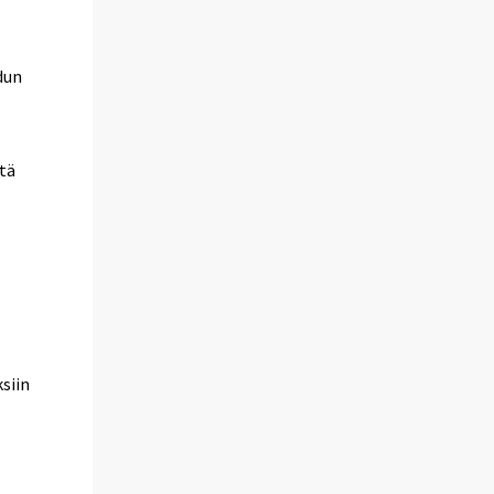
dun
tä
.
siin