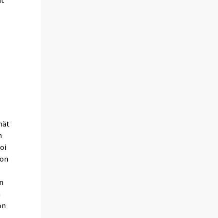
at
mät
n
voi
non
un
n
on