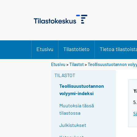
Etusivu
Tilastotieto
Tietoa tilastoist
Etusivu
>
Tilastot
>
Teollisuustuotannon voly
TILASTOT
Teollisuustuotannon
T
volyymi-indeksi
5
Muutoksia tässä
tilastossa
S
Julkistukset