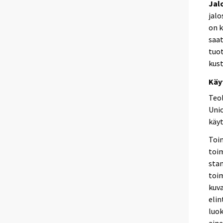
Jal
jalo
on k
saat
tuo
kust
Käy
Teo
Unio
käyt
Toim
toim
stan
toim
kuva
elin
luok