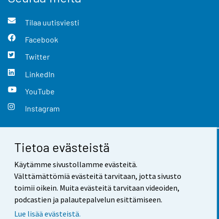
Tilaa uutisviesti
Facebook
Twitter
LinkedIn
YouTube
Instagram
Tietoa evästeistä
Yhteystiedot
Käytämme sivustollamme evästeitä.
Palaute
Välttämättömiä evästeitä tarvitaan, jotta sivusto
toimii oikein. Muita evästeitä tarvitaan videoiden,
Käyttöehdot
podcastien ja palautepalvelun esittämiseen.
Tietosuoja
Lue lisää evästeistä.