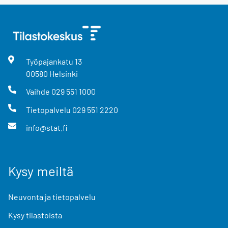
Työpajankatu
13
00580
Helsinki
Vaihde
029 551 1000
Tietopalvelu
029 551 2220
info@stat.fi
Kysy meiltä
Neuvonta ja tietopalvelu
Kysy tilastoista