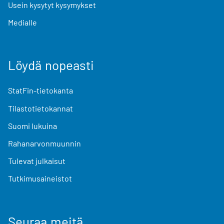
Usein kysytyt kysymykset
Medialle
Löydä nopeasti
StatFin-tietokanta
Tilastotietokannat
Suomi lukuina
Rahanarvonmuunnin
Tulevat julkaisut
Tutkimusaineistot
Seuraa meitä