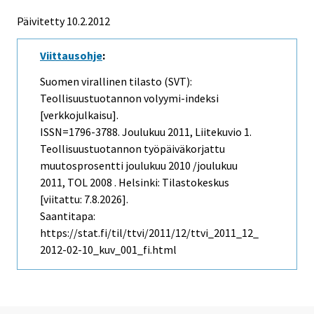
Päivitetty 10.2.2012
Viittausohje
:
Suomen virallinen tilasto (SVT):
Teollisuustuotannon volyymi-indeksi
[verkkojulkaisu].
ISSN=1796-3788.
Joulukuu
2011, Liitekuvio 1.
Teollisuustuotannon työpäiväkorjattu
muutosprosentti joulukuu 2010 /joulukuu
2011, TOL 2008 . Helsinki: Tilastokeskus
[viitattu: 7.8.2026].
Saantitapa:
https://stat.fi/til/ttvi/2011/12/ttvi_2011_12_
2012-02-10_kuv_001_fi.html