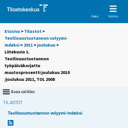
Valikko
Haku
Etusivu
>
Tilastot
>
Teollisuustuotannon volyymi-
indeksi
>
2011
>
joulukuu
>
Liitekuvio 1.
Teollisuustuotannon
työpäiväkorjattu
muutosprosentti joulukuu 2010
/joulukuu 2011, TOL 2008
Avaa valikko
TILASTOT
Teollisuustuotannon volyymi-indeksi