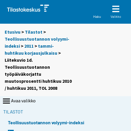
Valikko
Haku
Etusivu
>
Tilastot
>
Teollisuustuotannon volyymi-
indeksi
>
2011
>
tammi-
huhtikuu korjausjulkaisu
>
Liitekuvio 1d.
Teollisuustuotannon
työpäiväkorjattu
muutosprosentti huhtikuu 2010
/ huhtikuu 2011, TOL 2008
Avaa valikko
TILASTOT
Teollisuustuotannon volyymi-indeksi