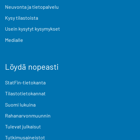
Neuvonta ja tietopalvelu
Kysy tilastoista
Usein kysytyt kysymykset
Medialle
Löydä nopeasti
StatFin-tietokanta
Tilastotietokannat
Suomi lukuina
Rahanarvonmuunnin
Tulevat julkaisut
Tutkimusaineistot