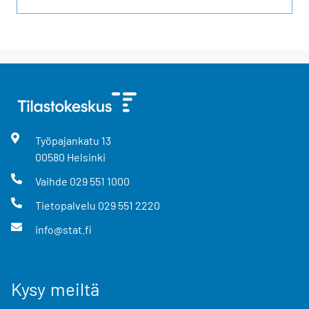
Työpajankatu
13
00580
Helsinki
Vaihde
029 551 1000
Tietopalvelu
029 551 2220
info@stat.fi
Kysy meiltä