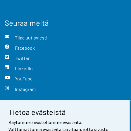
Seuraa meitä
Tilaa uutisviesti
Facebook
Twitter
LinkedIn
YouTube
Instagram
Tietoa evästeistä
Yhteystiedot
Käytämme sivustollamme evästeitä.
Palaute
Välttämättömiä evästeitä tarvitaan, jotta sivusto