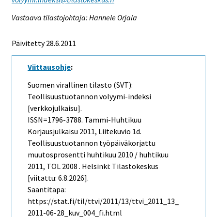
Vastaava tilastojohtaja: Hannele Orjala
Päivitetty 28.6.2011
Viittausohje
:
Suomen virallinen tilasto (SVT):
Teollisuustuotannon volyymi-indeksi
[verkkojulkaisu].
ISSN=1796-3788.
Tammi-Huhtikuu
Korjausjulkaisu
2011, Liitekuvio 1d.
Teollisuustuotannon työpäiväkorjattu
muutosprosentti huhtikuu 2010 / huhtikuu
2011, TOL 2008 . Helsinki: Tilastokeskus
[viitattu: 6.8.2026].
Saantitapa:
https://stat.fi/til/ttvi/2011/13/ttvi_2011_13_
2011-06-28_kuv_004_fi.html