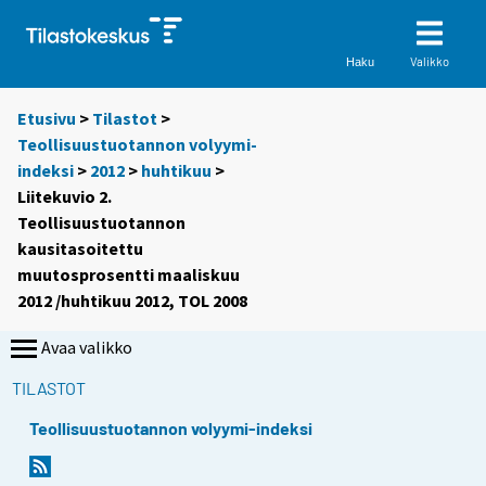
Valikko
Haku
Etusivu
>
Tilastot
>
Teollisuustuotannon volyymi-
indeksi
>
2012
>
huhtikuu
>
Liitekuvio 2.
Teollisuustuotannon
kausitasoitettu
muutosprosentti maaliskuu
2012 /huhtikuu 2012, TOL 2008
Avaa valikko
TILASTOT
Teollisuustuotannon volyymi-indeksi