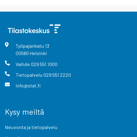
Työpajankatu
13
00580
Helsinki
Vaihde
029 551 1000
Tietopalvelu
029 551 2220
info@stat.fi
Kysy meiltä
Neuvonta ja tietopalvelu