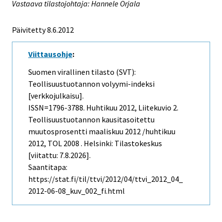
Vastaava tilastojohtaja: Hannele Orjala
Päivitetty 8.6.2012
Viittausohje
:
Suomen virallinen tilasto (SVT):
Teollisuustuotannon volyymi-indeksi
[verkkojulkaisu].
ISSN=1796-3788.
Huhtikuu
2012, Liitekuvio 2.
Teollisuustuotannon kausitasoitettu
muutosprosentti maaliskuu 2012 /huhtikuu
2012, TOL 2008 . Helsinki: Tilastokeskus
[viitattu: 7.8.2026].
Saantitapa:
https://stat.fi/til/ttvi/2012/04/ttvi_2012_04_
2012-06-08_kuv_002_fi.html