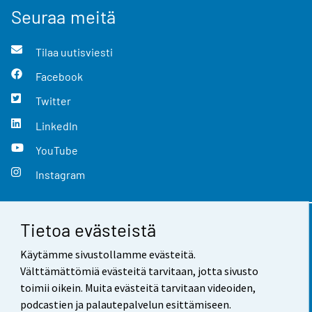
Seuraa meitä
Tilaa uutisviesti
Facebook
Twitter
LinkedIn
YouTube
Instagram
Tietoa evästeistä
Yhteystiedot
Käytämme sivustollamme evästeitä.
Palaute
Välttämättömiä evästeitä tarvitaan, jotta sivusto
toimii oikein. Muita evästeitä tarvitaan videoiden,
Käyttöehdot
podcastien ja palautepalvelun esittämiseen.