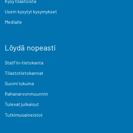
Kysy tilastoista
Usein kysytyt kysymykset
Medialle
Löydä nopeasti
StatFin-tietokanta
Tilastotietokannat
Suomi lukuina
Rahanarvonmuunnin
Tulevat julkaisut
Tutkimusaineistot