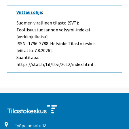
Viittausohje
:
Suomen virallinen tilasto (SVT):
Teollisuustuotannon volyymi-indeksi
[verkkojulkaisu].
ISSN=1796-3788. Helsinki: Tilastokeskus
[viitattu: 7.8.2026].
Saantitapa:
https://stat.fi/til/ttvi/2012/index.html
Työpajankatu
13