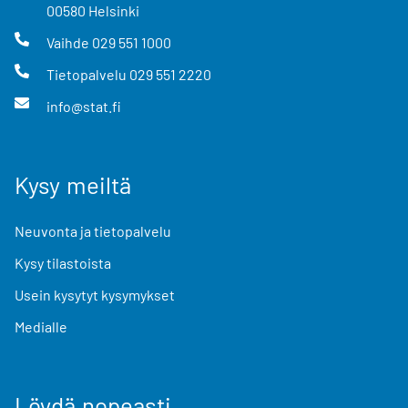
00580
Helsinki
Vaihde
029 551 1000
Tietopalvelu
029 551 2220
info@stat.fi
Kysy meiltä
Neuvonta ja tietopalvelu
Kysy tilastoista
Usein kysytyt kysymykset
Medialle
Löydä nopeasti