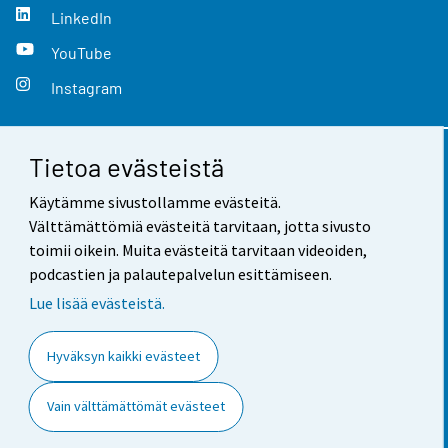
LinkedIn
YouTube
Instagram
Tietoa evästeistä
Yhteystiedot
Käytämme sivustollamme evästeitä.
Palaute
Välttämättömiä evästeitä tarvitaan, jotta sivusto
toimii oikein. Muita evästeitä tarvitaan videoiden,
Käyttöehdot
podcastien ja palautepalvelun esittämiseen.
Tietosuoja
Lue lisää evästeistä.
Saavutettavuus
Hyväksyn kaikki evästeet
Tietoa sivustosta
Vain välttämättömät evästeet
Evästeasetukset