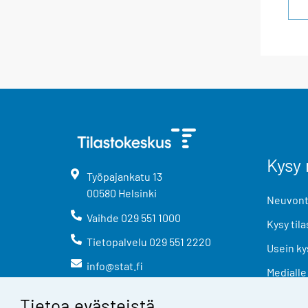
Kysy 
Työpajankatu
13
00580
Helsinki
Neuvonta
Vaihde
029 551 1000
Kysy tila
Tietopalvelu
029 551 2220
Usein ky
info@stat.fi
Medialle
Tietoa evästeistä