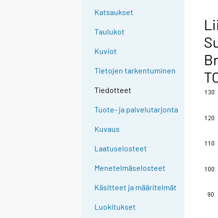
Katsaukset
Li
Taulukot
Su
Kuviot
Br
Tietojen tarkentuminen
T
Tiedotteet
Tuote- ja palvelutarjonta
Kuvaus
Laatuselosteet
Menetelmäselosteet
Käsitteet ja määritelmät
Luokitukset