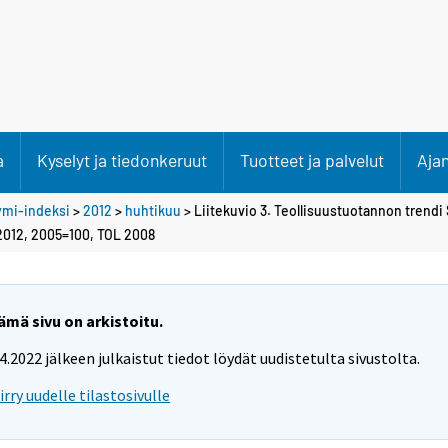
a
Kyselyt ja tiedonkeruut
Tuotteet ja palvelut
Aja
ymi-indeksi
>
2012
>
huhtikuu
> Liitekuvio 3. Teollisuustuotannon trendi
 2012, 2005=100, TOL 2008
ämä sivu on arkistoitu.
.4.2022 jälkeen julkaistut tiedot löydät uudistetulta sivustolta.
iirry uudelle tilastosivulle