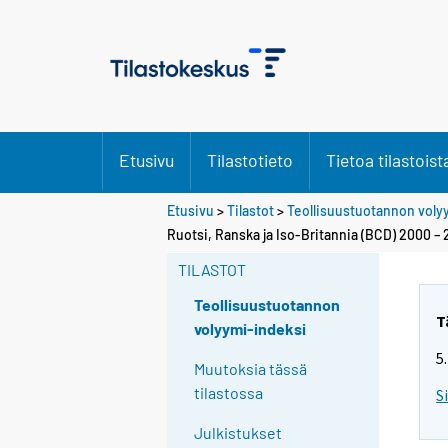
Etusivu
Tilastotieto
Tietoa tilastoist
Etusivu
>
Tilastot
>
Teollisuustuotannon voly
Ruotsi, Ranska ja Iso-Britannia (BCD) 2000 –
TILASTOT
Teollisuustuotannon
T
volyymi-indeksi
5
Muutoksia tässä
tilastossa
S
Julkistukset