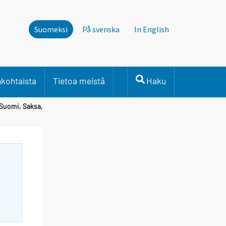
Suomeksi
På svenska
In English
nkohtaista
Tietoa meistä
Haku
 Suomi, Saksa,