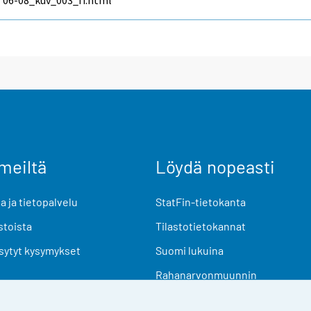
06-08_kuv_003_fi.html
meiltä
Löydä nopeasti
 ja tietopalvelu
StatFin-tietokanta
stoista
Tilastotietokannat
sytyt kysymykset
Suomi lukuina
Rahanarvonmuunnin
Tulevat julkaisut