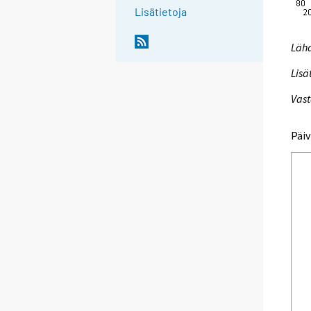
Lisätietoja
Lähd
Lisä
Vast
Päiv