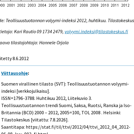
e: Teollisuustuotannon volyymi-indeksi 2012, huhtikuu. Tilastokesku
tietoja: Kari Rautio 09 1734 2479,
volyymi.indeksi@tilastokeskus.fi
aava tilastojohtaja: Hannele Orjala
itetty 8.6.2012
Viittausohje
:
Suomen virallinen tilasto (SVT): Teollisuustuotannon volyymi-
indeksi [verkkojulkaisu].
ISSN=1796-3788.
Huhtikuu
2012, Liitekuvio 3.
Teollisuustuotannon trendi Suomi, Saksa, Ruotsi, Ranska ja Iso-
Britannia (BCD) 2000 – 2012, 2005=100, TOL 2008 . Helsinki:
Tilastokeskus [viitattu: 7.8.2026].
Saantitapa: https://stat.fi/til/ttvi/2012/04/ttvi_2012_04_2012-