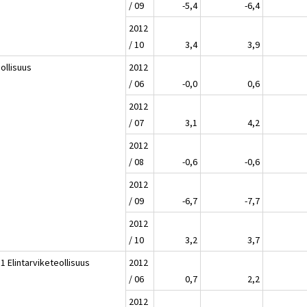
/ 09
-5,4
-6,4
2012
/ 10
3,4
3,9
ollisuus
2012
/ 06
-0,0
0,6
2012
/ 07
3,1
4,2
2012
/ 08
-0,6
-0,6
2012
/ 09
-6,7
-7,7
2012
/ 10
3,2
3,7
1 Elintarviketeollisuus
2012
/ 06
0,7
2,2
2012