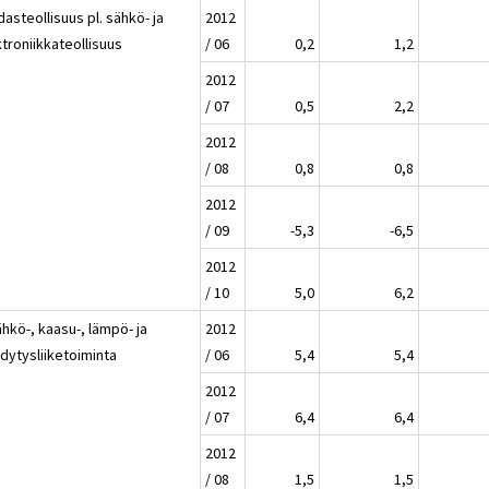
asteollisuus pl. sähkö- ja
2012
troniikkateollisuus
/ 06
0,2
1,2
2012
/ 07
0,5
2,2
2012
/ 08
0,8
0,8
2012
/ 09
-5,3
-6,5
2012
/ 10
5,0
6,2
hkö-, kaasu-, lämpö- ja
2012
dytysliiketoiminta
/ 06
5,4
5,4
2012
/ 07
6,4
6,4
2012
/ 08
1,5
1,5