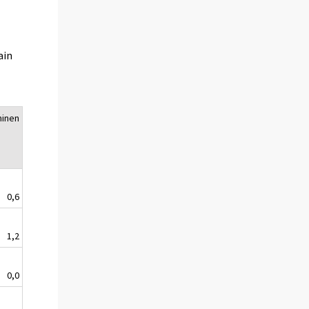
ain
minen
0,6
1,2
0,0