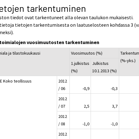
etojen tarkentuminen
ston tiedot ovat tarkentuneet alla olevan taulukon mukaisesti.
tietoja tietojen tarkentumisesta on laatuselosteen kohdassa 3 (v
meksi).
toimialojen vuosimuutosten tarkentuminen
iala ja tilastokuukausi
Vuosimuutos (%)
Tarkentu
(%-yks.)
1.julkistus
Julkistus
(%)
10.1.2013 (%)
E Koko teollisuus
2012
/ 06
-0,9
-0,3
2012
/ 07
2,5
3,7
2012
/ 08
-1,0
-1,0
2012