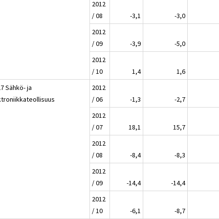
2012
/ 08
-3,1
-3,0
2012
/ 09
-3,9
-5,0
2012
/ 10
1,4
1,6
7 Sähkö- ja
2012
troniikkateollisuus
/ 06
-1,3
-2,7
2012
/ 07
18,1
15,7
2012
/ 08
-8,4
-8,3
2012
/ 09
-14,4
-14,4
2012
/ 10
-6,1
-8,7