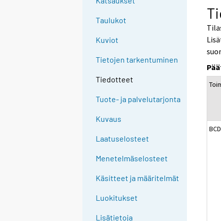
Katsaukset
Ti
Taulukot
Tila
Lisä
Kuviot
suo
Tietojen tarkentuminen
Pää
Tiedotteet
Toim
Tuote- ja palvelutarjonta
Kuvaus
BCD
Laatuselosteet
Menetelmäselosteet
Käsitteet ja määritelmät
Luokitukset
Lisätietoja