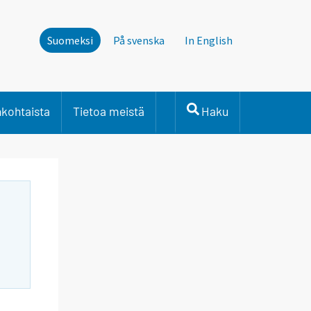
Suomeksi
På svenska
In English
nkohtaista
Tietoa meistä
Haku