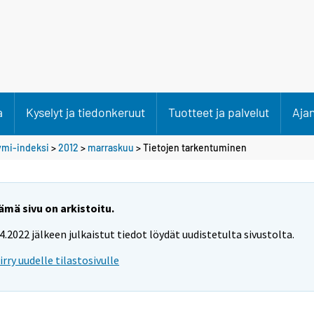
a
Kyselyt ja tiedonkeruut
Tuotteet ja palvelut
Aja
ymi-indeksi
>
2012
>
marraskuu
> Tietojen tarkentuminen
ämä sivu on arkistoitu.
.4.2022 jälkeen julkaistut tiedot löydät uudistetulta sivustolta.
iirry uudelle tilastosivulle