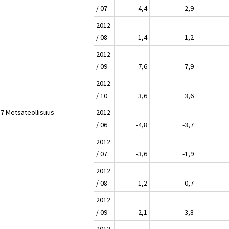
/ 07
4,4
2,9
2012
/ 08
-1,4
-1,2
2012
/ 09
-7,6
-7,9
2012
/ 10
3,6
3,6
17 Metsäteollisuus
2012
/ 06
-4,8
-3,7
2012
/ 07
-3,6
-1,9
2012
/ 08
1,2
0,7
2012
/ 09
-2,1
-3,8