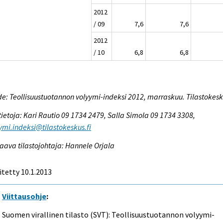
2012
/ 09
7,6
7,6
2012
/ 10
6,8
6,8
e: Teollisuustuotannon volyymi-indeksi 2012, marraskuu. Tilastokes
tietoja: Kari Rautio 09 1734 2479, Salla Simola 09 1734 3308,
ymi.indeksi@tilastokeskus.fi
aava tilastojohtaja: Hannele Orjala
itetty 10.1.2013
Viittausohje
:
Suomen virallinen tilasto (SVT): Teollisuustuotannon volyymi-