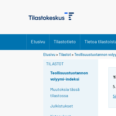
Etusivu
Tilastotieto
Tietoa tilastoist
Etusivu
>
Tilastot
>
Teollisuustuotannon voly
TILASTOT
Teollisuustuotannon
T
volyymi-indeksi
5
Muutoksia tässä
tilastossa
S
Julkistukset