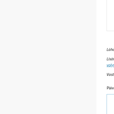
Lähd
Lisä
voly
Vast
Päiv