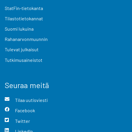
StatFin-tietokanta
Tilastotietokannat
Suomi lukuina
Rahanarvonmuunnin
Tulevat julkaisut
Tutkimusaineistot
Seuraa meitä
Tilaa uutisviesti
Facebook
Twitter
LinkedIn