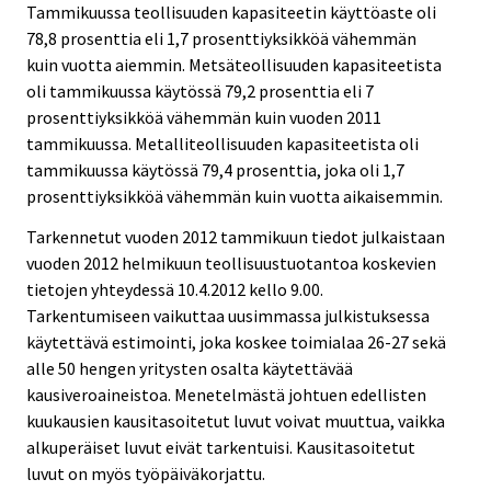
Tammikuussa teollisuuden kapasiteetin käyttöaste oli
78,8 prosenttia eli 1,7 prosenttiyksikköä vähemmän
kuin vuotta aiemmin. Metsäteollisuuden kapasiteetista
oli tammikuussa käytössä 79,2 prosenttia eli 7
prosenttiyksikköä vähemmän kuin vuoden 2011
tammikuussa. Metalliteollisuuden kapasiteetista oli
tammikuussa käytössä 79,4 prosenttia, joka oli 1,7
prosenttiyksikköä vähemmän kuin vuotta aikaisemmin.
Tarkennetut vuoden 2012 tammikuun tiedot julkaistaan
vuoden 2012 helmikuun teollisuustuotantoa koskevien
tietojen yhteydessä 10.4.2012 kello 9.00.
Tarkentumiseen vaikuttaa uusimmassa julkistuksessa
käytettävä estimointi, joka koskee toimialaa 26-27 sekä
alle 50 hengen yritysten osalta käytettävää
kausiveroaineistoa. Menetelmästä johtuen edellisten
kuukausien kausitasoitetut luvut voivat muuttua, vaikka
alkuperäiset luvut eivät tarkentuisi. Kausitasoitetut
luvut on myös työpäiväkorjattu.