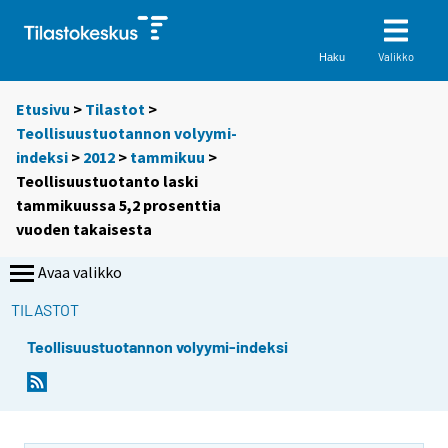
Valikko
Haku
Etusivu
>
Tilastot
>
Teollisuustuotannon volyymi-
indeksi
>
2012
>
tammikuu
>
Teollisuustuotanto laski
tammikuussa 5,2 prosenttia
vuoden takaisesta
Avaa valikko
TILASTOT
Teollisuustuotannon volyymi-indeksi
Y
Y
o
o
u
u
a
a