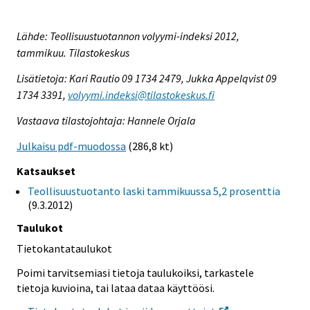
Lähde: Teollisuustuotannon volyymi-indeksi 2012,
tammikuu. Tilastokeskus
Lisätietoja: Kari Rautio 09 1734 2479, Jukka Appelqvist 09
1734 3391,
volyymi.indeksi@tilastokeskus.fi
Vastaava tilastojohtaja: Hannele Orjala
Julkaisu pdf-muodossa
(286,8 kt)
Katsaukset
Teollisuustuotanto laski tammikuussa 5,2 prosenttia
(9.3.2012)
Taulukot
Tietokantataulukot
Poimi tarvitsemiasi tietoja taulukoiksi, tarkastele
tietoja kuvioina, tai lataa dataa käyttöösi.