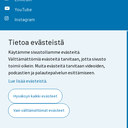
YouTube
Instagram
Tietoa evästeistä
Yhteystiedot
Käytämme sivustollamme evästeitä.
Palaute
Välttämättömiä evästeitä tarvitaan, jotta sivusto
toimii oikein. Muita evästeitä tarvitaan videoiden,
Käyttöehdot
podcastien ja palautepalvelun esittämiseen.
Tietosuoja
Lue lisää evästeistä.
Saavutettavuus
Hyväksyn kaikki evästeet
Tietoa sivustosta
Vain välttämättömät evästeet
Evästeasetukset