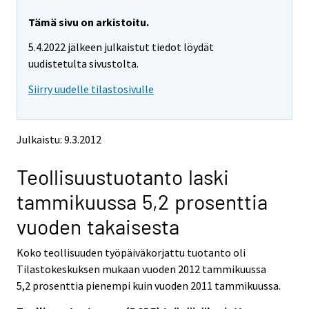
r
r
e
e
Tämä sivu on arkistoitu.
m
m
5.4.2022 jälkeen julkaistut tiedot löydät
o
o
v
v
uudistetulta sivustolta.
i
i
Siirry uudelle tilastosivulle
n
n
g
g
t
t
o
o
Julkaistu: 9.3.2012
a
a
n
n
Teollisuustuotanto laski
o
o
t
t
tammikuussa 5,2 prosenttia
h
h
e
e
vuoden takaisesta
r
r
s
s
Koko teollisuuden työpäiväkorjattu tuotanto oli
e
e
Tilastokeskuksen mukaan vuoden 2012 tammikuussa
r
r
v
v
5,2 prosenttia pienempi kuin vuoden 2011 tammikuussa.
i
i