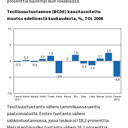
prosenttia suurempi kuin lokakuussa.
Teollisuustuotannon (BCDE) kausitasoitettu
muutos edellisestä kuukaudesta, %, TOL 2008
Teollisuustuotanto väheni tammikuussa useilla
päätoimialoilla. Eniten tuotanto väheni
sähköntuotannossa, jossa laskua oli 18,2 prosenttia.
Metsäteollisuuden tuotanto väheni 16,1 prosenttia