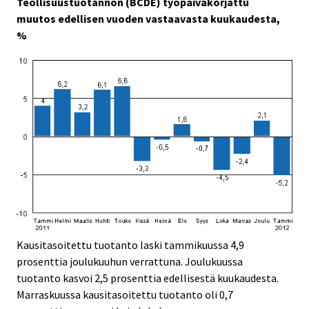
Teollisuustuotannon (BCDE) työpäiväkorjattu
c
c
e
e
muutos edellisen vuoden vastaavasta kuukaudesta,
.
.
%
Kausitasoitettu tuotanto laski tammikuussa 4,9
prosenttia joulukuuhun verrattuna. Joulukuussa
tuotanto kasvoi 2,5 prosenttia edellisestä kuukaudesta.
Marraskuussa kausitasoitettu tuotanto oli 0,7