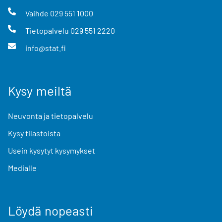
Vaihde
029 551 1000
Tietopalvelu
029 551 2220
info@stat.fi
Kysy meiltä
Neuvonta ja tietopalvelu
Kysy tilastoista
Usein kysytyt kysymykset
Medialle
Löydä nopeasti