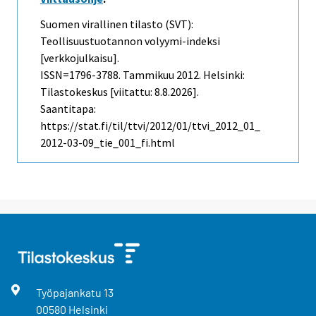
Suomen virallinen tilasto (SVT):
Teollisuustuotannon volyymi-indeksi
[verkkojulkaisu].
ISSN=1796-3788.
Tammikuu
2012. Helsinki:
Tilastokeskus [viitattu: 8.8.2026].
Saantitapa:
https://stat.fi/til/ttvi/2012/01/ttvi_2012_01_
2012-03-09_tie_001_fi.html
Työpajankatu
13
00580
Helsinki