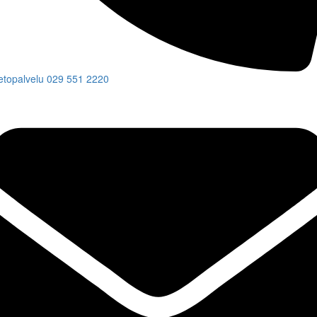
etopalvelu
029 551 2220