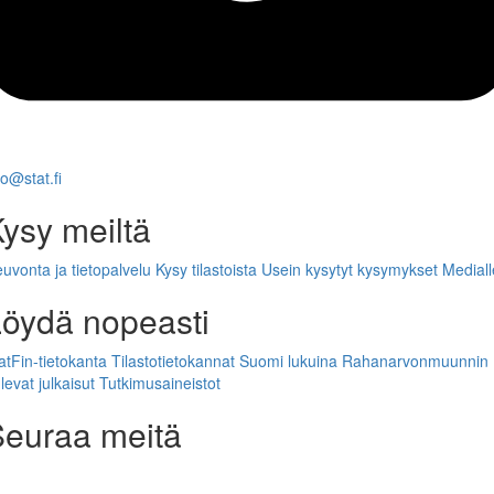
fo@stat.fi
ysy meiltä
uvonta ja tietopalvelu
Kysy tilastoista
Usein kysytyt kysymykset
Mediall
öydä nopeasti
atFin-tietokanta
Tilastotietokannat
Suomi lukuina
Rahanarvonmuunnin
levat julkaisut
Tutkimusaineistot
euraa meitä