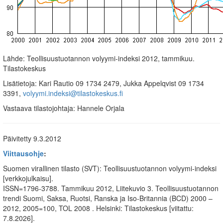
Lähde: Teollisuustuotannon volyymi-indeksi 2012, tammikuu.
Tilastokeskus
Lisätietoja: Kari Rautio 09 1734 2479, Jukka Appelqvist 09 1734
3391,
volyymi.indeksi@tilastokeskus.fi
Vastaava tilastojohtaja: Hannele Orjala
Päivitetty 9.3.2012
Viittausohje
:
Suomen virallinen tilasto (SVT): Teollisuustuotannon volyymi-indeksi
[verkkojulkaisu].
ISSN=1796-3788.
Tammikuu
2012, Liitekuvio 3. Teollisuustuotannon
trendi Suomi, Saksa, Ruotsi, Ranska ja Iso-Britannia (BCD) 2000 –
2012, 2005=100, TOL 2008 . Helsinki: Tilastokeskus [viitattu:
7.8.2026].