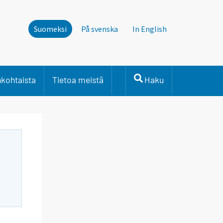
Suomeksi
På svenska
In English
nkohtaista
Tietoa meistä
Haku