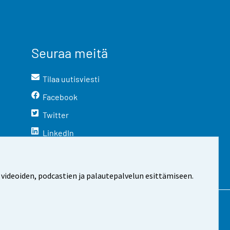
Seuraa meitä
Tilaa uutisviesti
Facebook
Twitter
LinkedIn
YouTube
Instagram
 videoiden, podcastien ja palautepalvelun esittämiseen.
stosta
Evästeasetukset