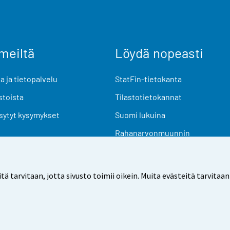
meiltä
Löydä nopeasti
 ja tietopalvelu
StatFin-tietokanta
stoista
Tilastotietokannat
sytyt kysymykset
Suomi lukuina
Rahanarvonmuunnin
Tulevat julkaisut
Tutkimusaineistot
arvitaan, jotta sivusto toimii oikein. Muita evästeitä tarvitaan
Käyttöehdot
Tietosuoja
Saavutettavuus
Tietoa sivu