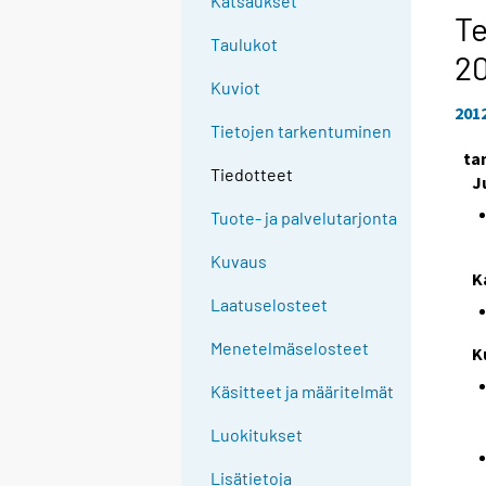
Katsaukset
Te
Taulukot
2
Kuviot
201
Tietojen tarkentuminen
ta
Tiedotteet
J
Tuote- ja palvelutarjonta
Kuvaus
K
Laatuselosteet
Menetelmäselosteet
K
Käsitteet ja määritelmät
Luokitukset
Lisätietoja