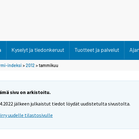
a
Kyselyt ja tiedonkeruut
Tuotteet ja palvelut
Aja
ymi-indeksi
>
2012
>
tammikuu
ämä sivu on arkistoitu.
.4.2022 jälkeen julkaistut tiedot löydät uudistetulta sivustolta.
iirry uudelle tilastosivulle