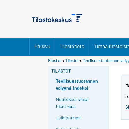
Etusivu
Tilastotieto
Tietoa tilastoist
Etusivu
>
Tilastot
>
Teollisuustuotannon voly
TILASTOT
Teollisuustuotannon
T
volyymi-indeksi
5
Muutoksia tässä
tilastossa
S
Julkistukset