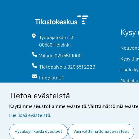
Kysy 
Työpajankatu
13
00580
Helsinki
Neuvonta
Vaihde
029 551 1000
Kysy tila
Tietopalvelu
029 551 2220
Usein ky
info@stat.fi
Medialle
Tietoa evästeistä
Käytämme sivustollamme evästeitä. Välttämättömiä evästeitä t
Lue lisää evästeistä.
Yhteystiedot
Palaute
Hyväksyn kaikki evästeet
Vain välttämättömät evästeet