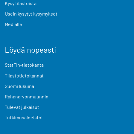
Kysy tilastoista
Usein kysytyt kysymykset
Medialle
Löydä nopeasti
StatFin-tietokanta
Tilastotietokannat
Suomi lukuina
Rahanarvonmuunnin
Tulevat julkaisut
Tutkimusaineistot