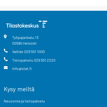
Työpajankatu
13
00580
Helsinki
Vaihde
029 551 1000
Tietopalvelu
029 551 2220
info@stat.fi
Kysy meiltä
Neuvonta ja tietopalvelu