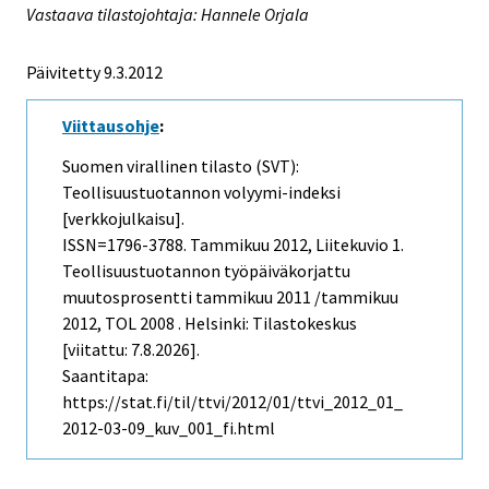
Vastaava tilastojohtaja: Hannele Orjala
Päivitetty 9.3.2012
Viittausohje
:
Suomen virallinen tilasto (SVT):
Teollisuustuotannon volyymi-indeksi
[verkkojulkaisu].
ISSN=1796-3788.
Tammikuu
2012, Liitekuvio 1.
Teollisuustuotannon työpäiväkorjattu
muutosprosentti tammikuu 2011 /tammikuu
2012, TOL 2008 . Helsinki: Tilastokeskus
[viitattu: 7.8.2026].
Saantitapa:
https://stat.fi/til/ttvi/2012/01/ttvi_2012_01_
2012-03-09_kuv_001_fi.html