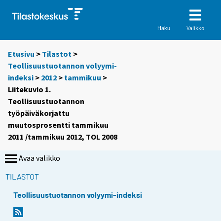
Valikko
Haku
Etusivu
>
Tilastot
>
Teollisuustuotannon volyymi-
indeksi
>
2012
>
tammikuu
>
Liitekuvio 1.
Teollisuustuotannon
työpäiväkorjattu
muutosprosentti tammikuu
2011 /tammikuu 2012, TOL 2008
Avaa valikko
TILASTOT
Teollisuustuotannon volyymi-indeksi