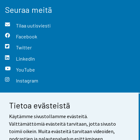
Seuraa meitä
Tilaa uutisviesti
Facebook
Twitter
LinkedIn
YouTube
Instagram
Tietoa evästeistä
Yhteystiedot
Käytämme sivustollamme evästeitä.
Palaute
Välttämättömiä evästeitä tarvitaan, jotta sivusto
toimii oikein. Muita evästeitä tarvitaan videoiden,
Käyttöehdot
podcastien ja palautepalvelun esittämiseen.