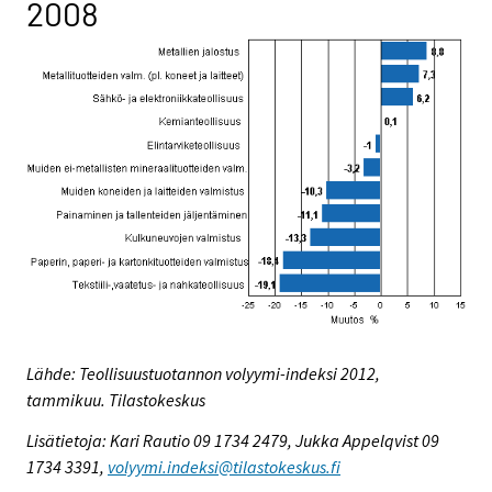
2008
Lähde: Teollisuustuotannon volyymi-indeksi 2012,
tammikuu. Tilastokeskus
Lisätietoja: Kari Rautio 09 1734 2479, Jukka Appelqvist 09
1734 3391,
volyymi.indeksi@tilastokeskus.fi