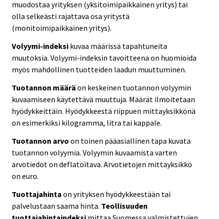
muodostaa yrityksen (yksitoimipaikkainen yritys) tai
olla selkeästi rajattava osa yritystä
(monitoimipaikkainen yritys).
Volyymi-indeksi
kuvaa määrissä tapahtuneita
muutoksia. Volyymi-indeksin tavoitteena on huomioida
myös mahdollinen tuotteiden laadun muuttuminen.
Tuotannon määrä
on keskeinen tuotannon volyymin
kuvaamiseen käytettävä muuttuja. Määrät ilmoitetaan
hyödykkeittäin. Hyödykkeestä riippuen mittayksikkönä
on esimerkiksi kilogramma, litra tai kappale.
Tuotannon arvo
on toinen pääasiallinen tapa kuvata
tuotannon volyymia. Volyymin kuvaamista varten
arvotiedot on deflatoitava. Arvotietojen mittayksikkö
on euro.
Tuottajahinta
on yrityksen hyödykkeestään tai
palvelustaan saama hinta.
Teollisuuden
tuottajahintaindeksi
mittaa Suomessa valmistettujen