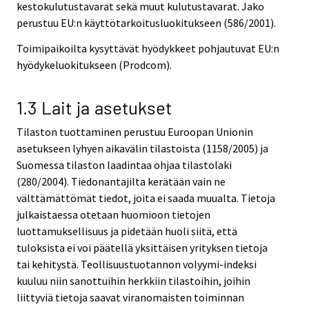
kestokulutustavarat sekä muut kulutustavarat. Jako
perustuu EU:n käyttötarkoitusluokitukseen (586/2001).
Toimipaikoilta kysyttävät hyödykkeet pohjautuvat EU:n
hyödykeluokitukseen (Prodcom).
1.3 Lait ja asetukset
Tilaston tuottaminen perustuu Euroopan Unionin
asetukseen lyhyen aikavälin tilastoista (1158/2005) ja
Suomessa tilaston laadintaa ohjaa tilastolaki
(280/2004). Tiedonantajilta kerätään vain ne
välttämättömät tiedot, joita ei saada muualta. Tietoja
julkaistaessa otetaan huomioon tietojen
luottamuksellisuus ja pidetään huoli siitä, että
tuloksista ei voi päätellä yksittäisen yrityksen tietoja
tai kehitystä. Teollisuustuotannon volyymi-indeksi
kuuluu niin sanottuihin herkkiin tilastoihin, joihin
liittyviä tietoja saavat viranomaisten toiminnan