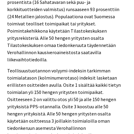
prosentista (16 Sahatavaran sekä puu- ja
korkkituotteiden valmistus) runsaaseen 93 prosenttiin
(24 Metallien jalostus). Populaationa ovat Suomessa
toimivat teolliset toimipaikat tai yritykset.
Poimintakehikkona käytetään Tilastokeskuksen
yritysrekisteriä. Alle 50 hengen yritysten osalta
Tilastokeskuksen omaa tiedonkeruuta täydennetään
Verohallinnon kausiveroaineistosta saatavilla
liikevaihtotiedoilla.
Teollisuustuotannon volyymi-indeksin tarkimman
toimialatason (kolminumerotaso) indeksit lasketaan
erillisten ositteiden avulla. Osite 1 sisältää kaikki tietyn
toimialan yli 150 hengen yritysten toimipaikat.
Ositteeseen 2 on valittu otos yli 50 ja alle 150 hengen
yrityksistä PPS-otannalla. Osite 3 koostuu alle 50
hengen yrityksistä. Alle 50 hengen yritysten osalta
käytetään ositteessa 3 joillakin toimialoilla oman
tiedonkeruun asemesta Verohallinnon