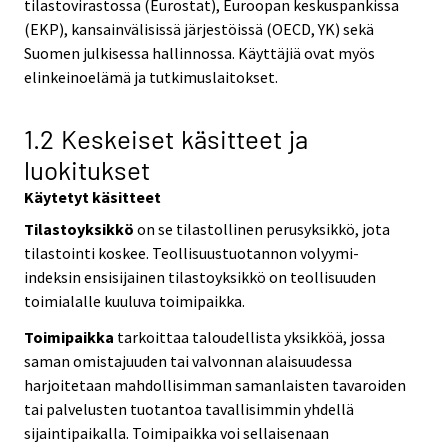
tilastovirastossa (Eurostat), Euroopan keskuspankissa
(EKP), kansainvälisissä järjestöissä (OECD, YK) sekä
Suomen julkisessa hallinnossa. Käyttäjiä ovat myös
elinkeinoelämä ja tutkimuslaitokset.
1.2 Keskeiset käsitteet ja
luokitukset
Käytetyt käsitteet
Tilastoyksikkö
on se tilastollinen perusyksikkö, jota
tilastointi koskee. Teollisuustuotannon volyymi-
indeksin ensisijainen tilastoyksikkö on teollisuuden
toimialalle kuuluva toimipaikka.
Toimipaikka
tarkoittaa taloudellista yksikköä, jossa
saman omistajuuden tai valvonnan alaisuudessa
harjoitetaan mahdollisimman samanlaisten tavaroiden
tai palvelusten tuotantoa tavallisimmin yhdellä
sijaintipaikalla. Toimipaikka voi sellaisenaan