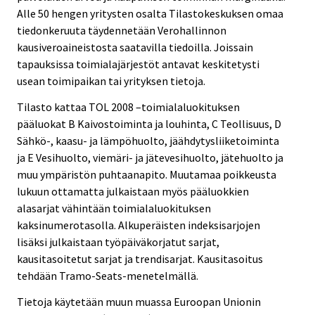
Alle 50 hengen yritysten osalta Tilastokeskuksen omaa
tiedonkeruuta täydennetään Verohallinnon
kausiveroaineistosta saatavilla tiedoilla. Joissain
tapauksissa toimialajärjestöt antavat keskitetysti
usean toimipaikan tai yrityksen tietoja.
Tilasto kattaa TOL 2008 –toimialaluokituksen
pääluokat B Kaivostoiminta ja louhinta, C Teollisuus, D
Sähkö-, kaasu- ja lämpöhuolto, jäähdytysliiketoiminta
ja E Vesihuolto, viemäri- ja jätevesihuolto, jätehuolto ja
muu ympäristön puhtaanapito. Muutamaa poikkeusta
lukuun ottamatta julkaistaan myös pääluokkien
alasarjat vähintään toimialaluokituksen
kaksinumerotasolla. Alkuperäisten indeksisarjojen
lisäksi julkaistaan työpäiväkorjatut sarjat,
kausitasoitetut sarjat ja trendisarjat. Kausitasoitus
tehdään Tramo-Seats-menetelmällä.
Tietoja käytetään muun muassa Euroopan Unionin