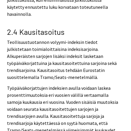
käytetty ennustettu luku korvataan toteutuneella
havainnolla.
2.4 Kausitasoitus
Teollisuustuotannon volyymi-indeksin tiedot
julkistetaan toimialoittaisina indeksisarjoina.
Alkuperäisten sarjojen lisäksi indeksit lasketaan
työpäiväkorjattuina ja kausitasoitettuina sarjoina sekä
trendisarjoina. Kausitasoitus tehdään Eurostatin
suosittelemalla Tramo/Seats-menetelmällä.
Työpäiväkorjattujen indeksien avulla voidaan laskea
prosenttimuutoksia eri vuosien välillä vertaamalla
samoja kuukausia eri vuosina. Vuoden sisäisiä muutoksia
voidaan seurata kausitasoitettujen sarjojen ja
trendisarjojen avulla. Kausitasoitettuja sarjoja ja
trendisarjoja käytettäessä on syytä huomata, että
Tramo/Seats-menetelmässä viimeisimmät kuukaudet