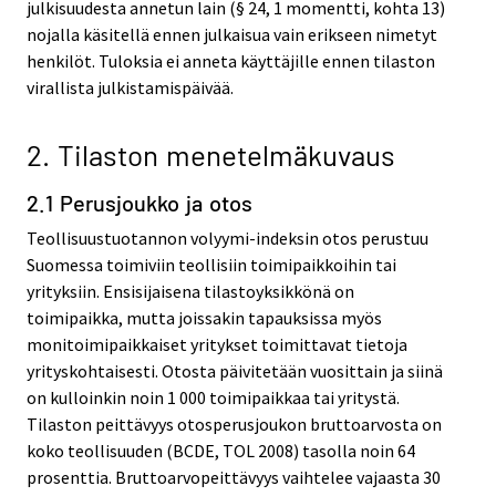
julkisuudesta annetun lain (§ 24, 1 momentti, kohta 13)
nojalla käsitellä ennen julkaisua vain erikseen nimetyt
henkilöt. Tuloksia ei anneta käyttäjille ennen tilaston
virallista julkistamispäivää.
2. Tilaston menetelmäkuvaus
2.1 Perusjoukko ja otos
Teollisuustuotannon volyymi-indeksin otos perustuu
Suomessa toimiviin teollisiin toimipaikkoihin tai
yrityksiin. Ensisijaisena tilastoyksikkönä on
toimipaikka, mutta joissakin tapauksissa myös
monitoimipaikkaiset yritykset toimittavat tietoja
yrityskohtaisesti. Otosta päivitetään vuosittain ja siinä
on kulloinkin noin 1 000 toimipaikkaa tai yritystä.
Tilaston peittävyys otosperusjoukon bruttoarvosta on
koko teollisuuden (BCDE, TOL 2008) tasolla noin 64
prosenttia. Bruttoarvopeittävyys vaihtelee vajaasta 30