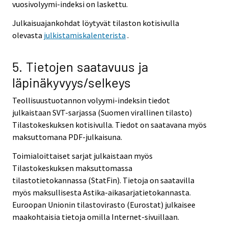
vuosivolyymi-indeksi on laskettu.
Julkaisuajankohdat löytyvät tilaston kotisivulla
olevasta
julkistamiskalenterista
.
5. Tietojen saatavuus ja
läpinäkyvyys/selkeys
Teollisuustuotannon volyymi-indeksin tiedot
julkaistaan SVT-sarjassa (Suomen virallinen tilasto)
Tilastokeskuksen kotisivulla. Tiedot on saatavana myös
maksuttomana PDF-julkaisuna.
Toimialoittaiset sarjat julkaistaan myös
Tilastokeskuksen maksuttomassa
tilastotietokannassa (StatFin). Tietoja on saatavilla
myös maksullisesta Astika-aikasarjatietokannasta.
Euroopan Unionin tilastovirasto (Eurostat) julkaisee
maakohtaisia tietoja omilla Internet-sivuillaan.