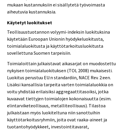
mukaan kustannuksiin ei sisällytetä työvoimasta
aiheutuvia kustannuksia.
Käytetyt luokitukset
Teollisuustuotannon volyymi-indeksin luokituksina
käytetään Euroopan Unionin hyödykeluokitusta,
toimialaluokitusta ja käyttötarkoitusluokitusta
sovellettuna Suomen tarpeisiin.
Toimialoittain julkaistavat aikasarjat on muodostettu
nykyisen toimialaluokituksen (TOL 2008) mukaisesti.
Luokitus perustuu EU:n standardiin, NACE Rev. 2:een.
Lisäksi kansallisia tarpeita varten toimialaluokkia on
voitu yhdistää erilaisiksi aggregaattitasoiksi, jotka
kuvaavat tiettyjen toimialojen kokonaisuutta (esim.
elintarviketeollisuus, metalliteollisuus). Tilastoa
julkaistaan myös luokiteltuna niin sanottuihin
käyttötarkoitusryhmiin, joita ovat raaka-aineet ja
tuotantohyödykkeet, investointitavarat,