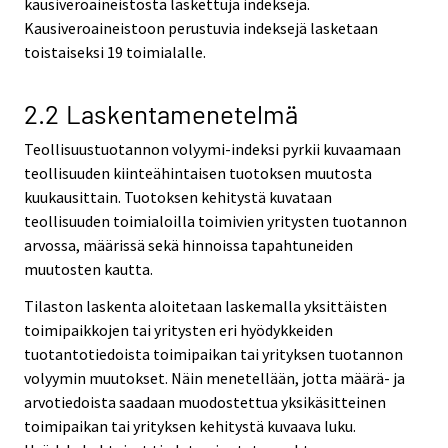
kausiveroaineistosta laskettuja indeksejä.
Kausiveroaineistoon perustuvia indeksejä lasketaan
toistaiseksi 19 toimialalle.
2.2 Laskentamenetelmä
Teollisuustuotannon volyymi-indeksi pyrkii kuvaamaan
teollisuuden kiinteähintaisen tuotoksen muutosta
kuukausittain. Tuotoksen kehitystä kuvataan
teollisuuden toimialoilla toimivien yritysten tuotannon
arvossa, määrissä sekä hinnoissa tapahtuneiden
muutosten kautta.
Tilaston laskenta aloitetaan laskemalla yksittäisten
toimipaikkojen tai yritysten eri hyödykkeiden
tuotantotiedoista toimipaikan tai yrityksen tuotannon
volyymin muutokset. Näin menetellään, jotta määrä- ja
arvotiedoista saadaan muodostettua yksikäsitteinen
toimipaikan tai yrityksen kehitystä kuvaava luku.