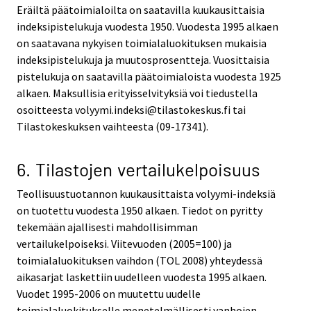
Eräiltä päätoimialoilta on saatavilla kuukausittaisia
indeksipistelukuja vuodesta 1950. Vuodesta 1995 alkaen
on saatavana nykyisen toimialaluokituksen mukaisia
indeksipistelukuja ja muutosprosentteja. Vuosittaisia
pistelukuja on saatavilla päätoimialoista vuodesta 1925
alkaen. Maksullisia erityisselvityksiä voi tiedustella
osoitteesta volyymi.indeksi@tilastokeskus.fi tai
Tilastokeskuksen vaihteesta (09-17341).
6. Tilastojen vertailukelpoisuus
Teollisuustuotannon kuukausittaista volyymi-indeksiä
on tuotettu vuodesta 1950 alkaen. Tiedot on pyritty
tekemään ajallisesti mahdollisimman
vertailukelpoiseksi. Viitevuoden (2005=100) ja
toimialaluokituksen vaihdon (TOL 2008) yhteydessä
aikasarjat laskettiin uudelleen vuodesta 1995 alkaen.
Vuodet 1995-2006 on muutettu uudelle
toimialaluokitukselle menetelmällisesti vanhojen