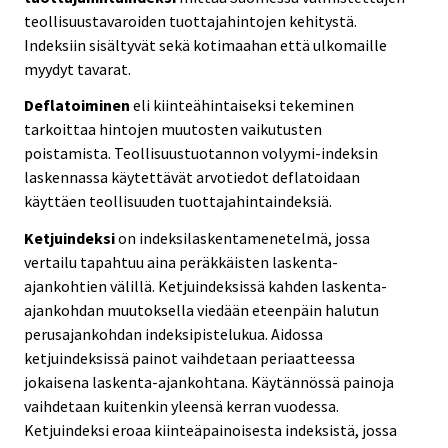
teollisuustavaroiden tuottajahintojen kehitystä.
Indeksiin sisältyvät sekä kotimaahan että ulkomaille
myydyt tavarat.
Deflatoiminen
eli kiinteähintaiseksi tekeminen
tarkoittaa hintojen muutosten vaikutusten
poistamista. Teollisuustuotannon volyymi-indeksin
laskennassa käytettävät arvotiedot deflatoidaan
käyttäen teollisuuden tuottajahintaindeksiä.
Ketjuindeksi
on indeksilaskentamenetelmä, jossa
vertailu tapahtuu aina peräkkäisten laskenta-
ajankohtien välillä. Ketjuindeksissä kahden laskenta-
ajankohdan muutoksella viedään eteenpäin halutun
perusajankohdan indeksipistelukua. Aidossa
ketjuindeksissä painot vaihdetaan periaatteessa
jokaisena laskenta-ajankohtana. Käytännössä painoja
vaihdetaan kuitenkin yleensä kerran vuodessa.
Ketjuindeksi eroaa kiinteäpainoisesta indeksistä, jossa