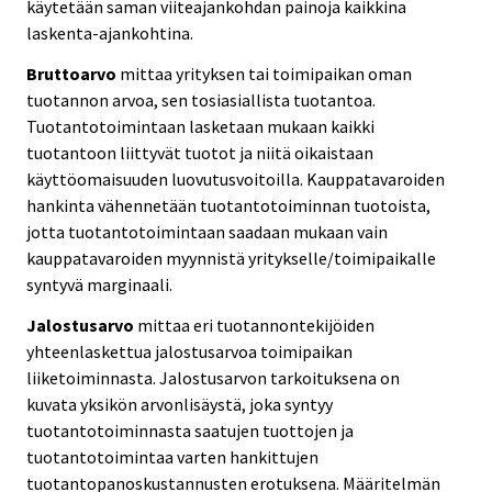
käytetään saman viiteajankohdan painoja kaikkina
laskenta-ajankohtina.
Bruttoarvo
mittaa yrityksen tai toimipaikan oman
tuotannon arvoa, sen tosiasiallista tuotantoa.
Tuotantotoimintaan lasketaan mukaan kaikki
tuotantoon liittyvät tuotot ja niitä oikaistaan
käyttöomaisuuden luovutusvoitoilla. Kauppatavaroiden
hankinta vähennetään tuotantotoiminnan tuotoista,
jotta tuotantotoimintaan saadaan mukaan vain
kauppatavaroiden myynnistä yritykselle/toimipaikalle
syntyvä marginaali.
Jalostusarvo
mittaa eri tuotannontekijöiden
yhteenlaskettua jalostusarvoa toimipaikan
liiketoiminnasta. Jalostusarvon tarkoituksena on
kuvata yksikön arvonlisäystä, joka syntyy
tuotantotoiminnasta saatujen tuottojen ja
tuotantotoimintaa varten hankittujen
tuotantopanoskustannusten erotuksena. Määritelmän