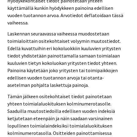
Hyödykekohtaiset tiedot painotetaan yhteen
käyttämällä kunkin hyödykkeen painoina edellisen
vuoden tuotannon arvoa. Arvotiedot deflatoidaan tässä
vaiheessa.
Laskennan seuraavassa vaiheessa muodostetaan
toimialoittain ositekohtaiset volyymin muutostiedot.
Edellä kuvattuihin eri kokoluokkiin kuuluvien yritysten
tiedot yhdistetään painottamalla samaan toimialaan
kuuluvien tietyn kokoluokan yritysten tiedot yhteen.
Painoina käytetään joko yritysten tai toimipaikkojen
edellisen vuoden tuotannon arvoja tai otanta-
asetelman pohjalta laskettuja painoja.
Tämän jälkeen ositekohtaiset tiedot painotetaan
yhteen toimialaluokituksen kolminumerotasolle.
Saaduilla muutostiedoilla edellisen vuoden indeksiä
ketjutetaan eteenpäin ja näin saadaan varsinainen
lopullinen toimialaindeksiksi toimialaluokituksen
kolminumerotasolla. Ositteiden painottamisessa