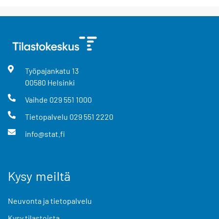
Työpajankatu
13
00580
Helsinki
Vaihde
029 551 1000
Tietopalvelu
029 551 2220
info@stat.fi
Kysy meiltä
Neuvonta ja tietopalvelu
Kysy tilastoista