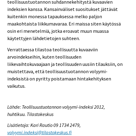
teollisuustuotannon suhdannekehitystä kuvaavien
indeksien kanssa. Kansainväliset suositukset jättävät
kuitenkin monessa tapauksessa melko paljon
maakohtaista liikkumavaraa. Eri maissa siten käytössä
osin eri menetelmiä, jotka eroavat muun muassa
käytettyjen lähdetietojen suhteen.
Verrattaessa tilastoa teollisuutta kuvaaviin
arvoindekseihin, kuten teollisuuden
liikevaihtokuvaajaan ja teollisuuden uusiin tilauksiin, on
muistettava, että teollisuustuotannon volyymi-
indeksistä on pyritty poistamaan hintakehityksen
vaikutus.
Lähde: Teollisuustuotannon volyymi-indeksi 2012,
huhtikuu. Tilastokeskus
Lisätietoja: Kari Rautio 09 1734 2479,
volyymi.indeksi@tilastokeskus.fi