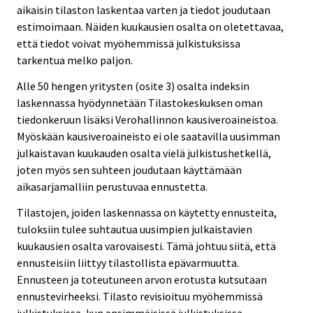
aikaisin tilaston laskentaa varten ja tiedot joudutaan
estimoimaan. Näiden kuukausien osalta on oletettavaa,
että tiedot voivat myöhemmissä julkistuksissa
tarkentua melko paljon.
Alle 50 hengen yritysten (osite 3) osalta indeksin
laskennassa hyödynnetään Tilastokeskuksen oman
tiedonkeruun lisäksi Verohallinnon kausiveroaineistoa.
Myöskään kausiveroaineisto ei ole saatavilla uusimman
julkaistavan kuukauden osalta vielä julkistushetkellä,
joten myös sen suhteen joudutaan käyttämään
aikasarjamalliin perustuvaa ennustetta.
Tilastojen, joiden laskennassa on käytetty ennusteita,
tuloksiin tulee suhtautua uusimpien julkaistavien
kuukausien osalta varovaisesti. Tämä johtuu siitä, että
ennusteisiin liittyy tilastollista epävarmuutta.
Ennusteen ja toteutuneen arvon erotusta kutsutaan
ennustevirheeksi. Tilasto revisioituu myöhemmissä
julkistuksissa, kun ensimmäisissä julkistuksissa