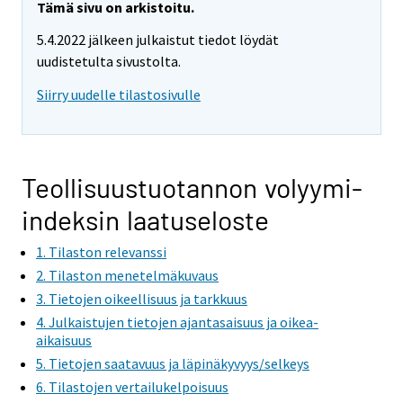
Tämä sivu on arkistoitu.
5.4.2022 jälkeen julkaistut tiedot löydät
uudistetulta sivustolta.
Siirry uudelle tilastosivulle
Teollisuustuotannon volyymi-
indeksin laatuseloste
1. Tilaston relevanssi
2. Tilaston menetelmäkuvaus
3. Tietojen oikeellisuus ja tarkkuus
4. Julkaistujen tietojen ajantasaisuus ja oikea-
aikaisuus
5. Tietojen saatavuus ja läpinäkyvyys/selkeys
6. Tilastojen vertailukelpoisuus