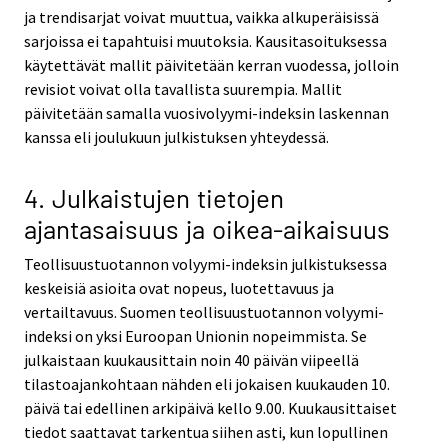
ja trendisarjat voivat muuttua, vaikka alkuperäisissä
sarjoissa ei tapahtuisi muutoksia. Kausitasoituksessa
käytettävät mallit päivitetään kerran vuodessa, jolloin
revisiot voivat olla tavallista suurempia. Mallit
päivitetään samalla vuosivolyymi-indeksin laskennan
kanssa eli joulukuun julkistuksen yhteydessä.
4. Julkaistujen tietojen
ajantasaisuus ja oikea-aikaisuus
Teollisuustuotannon volyymi-indeksin julkistuksessa
keskeisiä asioita ovat nopeus, luotettavuus ja
vertailtavuus. Suomen teollisuustuotannon volyymi-
indeksi on yksi Euroopan Unionin nopeimmista. Se
julkaistaan kuukausittain noin 40 päivän viipeellä
tilastoajankohtaan nähden eli jokaisen kuukauden 10.
päivä tai edellinen arkipäivä kello 9.00. Kuukausittaiset
tiedot saattavat tarkentua siihen asti, kun lopullinen