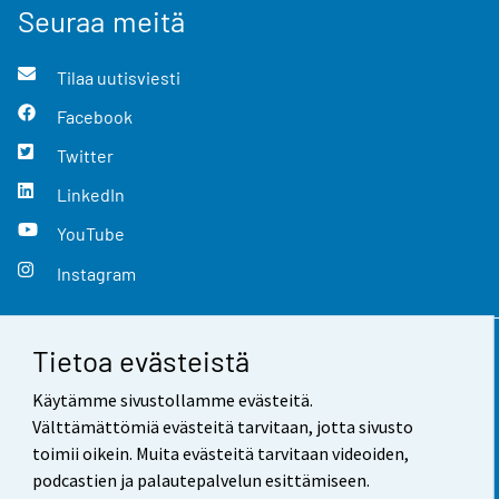
Seuraa meitä
Tilaa uutisviesti
Facebook
Twitter
LinkedIn
YouTube
Instagram
Tietoa evästeistä
Yhteystiedot
Käytämme sivustollamme evästeitä.
Palaute
Välttämättömiä evästeitä tarvitaan, jotta sivusto
toimii oikein. Muita evästeitä tarvitaan videoiden,
Käyttöehdot
podcastien ja palautepalvelun esittämiseen.