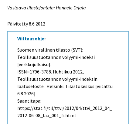
Vastaava tilastojohtaja: Hannele Orjala
Päivitetty 8.6.2012
Viittausohje
:
Suomen virallinen tilasto (SVT):
Teollisuustuotannon volyymi-indeksi
[verkkojulkaisu].
ISSN=1796-3788.
Huhtikuu
2012,
Teollisuustuotannon volyymi-indeksin
laatuseloste . Helsinki: Tilastokeskus [viitattu:
6.8.2026].
Saantitapa:
https://stat.fi/til/ttvi/2012/04/ttvi_2012_04_
2012-06-08_laa_001_fi.html