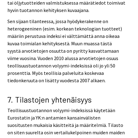
tai öljytuotteiden valmistuksessa määrätiedot toimivat
hyvin tuotannon kehityksen kuvaajana.
Sen sijaan tilanteessa, jossa hyödykerakenne on
heterogeeninen (esim. korkean teknologian tuotteet)
määriin perustuva indeksi ei välttämättä anna oikeaa
kuvaa toimialan kehityksestä. Muun muassa tästä
syystä arvotietojen osuutta on pyritty kasvattamaan
viime vuosina. Vuoden 2010 alussa arvotietojen osuus
teollisuustuotannon volyymi-indeksissä oli jo yli 50
prosenttia. Myös teollisia palveluita koskevaa
tiedonkeruuta on lisätty vuodesta 2007 alkaen.
7. Tilastojen yhtenäisyys
Teollisuustuotannon volyymi-indeksissä käytetään
Eurostatin ja YK:n antamien kansainvälisten
suositusten mukaisia käsitteitä ja määritelmiä. Tilasto
on siten suurelta osin vertailukelpoinen muiden maiden