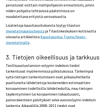
perustuvat osittain mallipohjaisiin ennusteisiin, joten
niiden pohjalta tehtävissä päätelmissä on
noudatettava erityistä varovaisuutta.
Lisätietoja kausitasoituksesta löytyy tilaston
menetelmäselosteesta
ja Tilastokeskuksen kotisivulta
olevasta artikkelista
Kausitasoitus Tramo/Seats-
menetelmällä
.
3. Tietojen oikeellisuus ja tarkkuus
Teollisuustuotannon volyymi-indeksin tiedot
tarkentuvat myöhemmissä julkistuksissa. Tärkeimpiä
syitä tietojen tarkentumiseen ovat julkaisuhetkellä
puuttuneita lähdetietoja koskeneiden estimaattien
korvaaminen todellisilla lähdetiedoilla, muu tietojen
täydentyminen tai korjaaminen takautuvasti,
painorakenteen päivitykset sekä vuosivolyymi-indeksin
laskenta. Aikavälillä 2008–2011 tiedot ovat