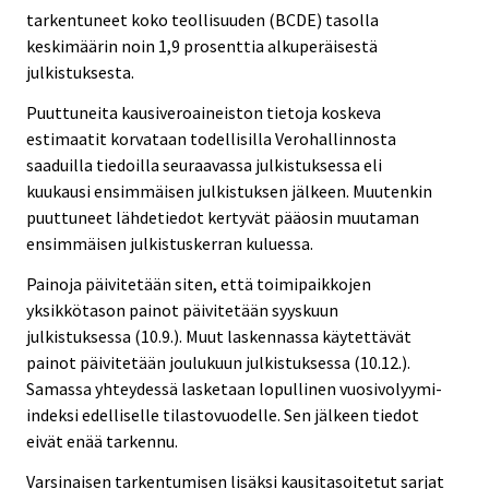
tarkentuneet koko teollisuuden (BCDE) tasolla
keskimäärin noin 1,9 prosenttia alkuperäisestä
julkistuksesta.
Puuttuneita kausiveroaineiston tietoja koskeva
estimaatit korvataan todellisilla Verohallinnosta
saaduilla tiedoilla seuraavassa julkistuksessa eli
kuukausi ensimmäisen julkistuksen jälkeen. Muutenkin
puuttuneet lähdetiedot kertyvät pääosin muutaman
ensimmäisen julkistuskerran kuluessa.
Painoja päivitetään siten, että toimipaikkojen
yksikkötason painot päivitetään syyskuun
julkistuksessa (10.9.). Muut laskennassa käytettävät
painot päivitetään joulukuun julkistuksessa (10.12.).
Samassa yhteydessä lasketaan lopullinen vuosivolyymi-
indeksi edelliselle tilastovuodelle. Sen jälkeen tiedot
eivät enää tarkennu.
Varsinaisen tarkentumisen lisäksi kausitasoitetut sarjat