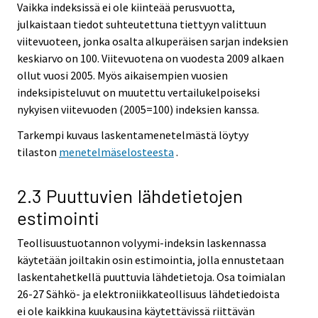
Vaikka indeksissä ei ole kiinteää perusvuotta,
julkaistaan tiedot suhteutettuna tiettyyn valittuun
viitevuoteen, jonka osalta alkuperäisen sarjan indeksien
keskiarvo on 100. Viitevuotena on vuodesta 2009 alkaen
ollut vuosi 2005. Myös aikaisempien vuosien
indeksipisteluvut on muutettu vertailukelpoiseksi
nykyisen viitevuoden (2005=100) indeksien kanssa.
Tarkempi kuvaus laskentamenetelmästä löytyy
tilaston
menetelmäselosteesta
.
2.3 Puuttuvien lähdetietojen
estimointi
Teollisuustuotannon volyymi-indeksin laskennassa
käytetään joiltakin osin estimointia, jolla ennustetaan
laskentahetkellä puuttuvia lähdetietoja. Osa toimialan
26-27 Sähkö- ja elektroniikkateollisuus lähdetiedoista
ei ole kaikkina kuukausina käytettävissä riittävän