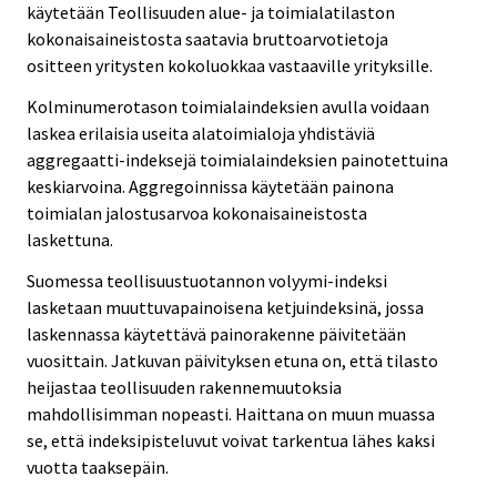
käytetään Teollisuuden alue- ja toimialatilaston
kokonaisaineistosta saatavia bruttoarvotietoja
ositteen yritysten kokoluokkaa vastaaville yrityksille.
Kolminumerotason toimialaindeksien avulla voidaan
laskea erilaisia useita alatoimialoja yhdistäviä
aggregaatti-indeksejä toimialaindeksien painotettuina
keskiarvoina. Aggregoinnissa käytetään painona
toimialan jalostusarvoa kokonaisaineistosta
laskettuna.
Suomessa teollisuustuotannon volyymi-indeksi
lasketaan muuttuvapainoisena ketjuindeksinä, jossa
laskennassa käytettävä painorakenne päivitetään
vuosittain. Jatkuvan päivityksen etuna on, että tilasto
heijastaa teollisuuden rakennemuutoksia
mahdollisimman nopeasti. Haittana on muun muassa
se, että indeksipisteluvut voivat tarkentua lähes kaksi
vuotta taaksepäin.