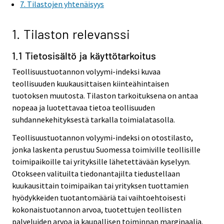
7. Tilastojen yhtenäisyys
1. Tilaston relevanssi
1.1 Tietosisältö ja käyttötarkoitus
Teollisuustuotannon volyymi-indeksi kuvaa
teollisuuden kuukausittaisen kiinteähintaisen
tuotoksen muutosta. Tilaston tarkoituksena on antaa
nopeaa ja luotettavaa tietoa teollisuuden
suhdannekehityksestä tarkalla toimialatasolla.
Teollisuustuotannon volyymi-indeksi on otostilasto,
jonka laskenta perustuu Suomessa toimiville teollisille
toimipaikoille tai yrityksille lähetettävään kyselyyn.
Otokseen valituilta tiedonantajilta tiedustellaan
kuukausittain toimipaikan tai yrityksen tuottamien
hyödykkeiden tuotantomääriä tai vaihtoehtoisesti
kokonaistuotannon arvoa, tuotettujen teollisten
palveluiden arvoa ja kaupallisen toiminnan marginaalia.