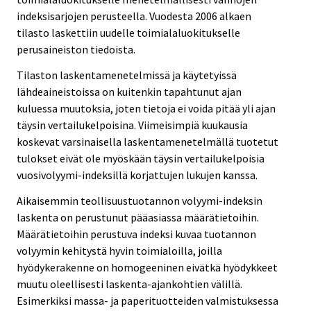
indeksisarjojen perusteella. Vuodesta 2006 alkaen
tilasto laskettiin uudelle toimialaluokitukselle
perusaineiston tiedoista.
Tilaston laskentamenetelmissä ja käytetyissä
lähdeaineistoissa on kuitenkin tapahtunut ajan
kuluessa muutoksia, joten tietoja ei voida pitää yli ajan
täysin vertailukelpoisina. Viimeisimpiä kuukausia
koskevat varsinaisella laskentamenetelmällä tuotetut
tulokset eivät ole myöskään täysin vertailukelpoisia
vuosivolyymi-indeksillä korjattujen lukujen kanssa.
Aikaisemmin teollisuustuotannon volyymi-indeksin
laskenta on perustunut pääasiassa määrätietoihin.
Määrätietoihin perustuva indeksi kuvaa tuotannon
volyymin kehitystä hyvin toimialoilla, joilla
hyödykerakenne on homogeeninen eivätkä hyödykkeet
muutu oleellisesti laskenta-ajankohtien välillä.
Esimerkiksi massa- ja paperituotteiden valmistuksessa