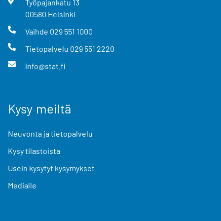
Työpajankatu
13
00580
Helsinki
Vaihde
029 551 1000
Tietopalvelu
029 551 2220
info@stat.fi
Kysy meiltä
Neuvonta ja tietopalvelu
Kysy tilastoista
Usein kysytyt kysymykset
Medialle