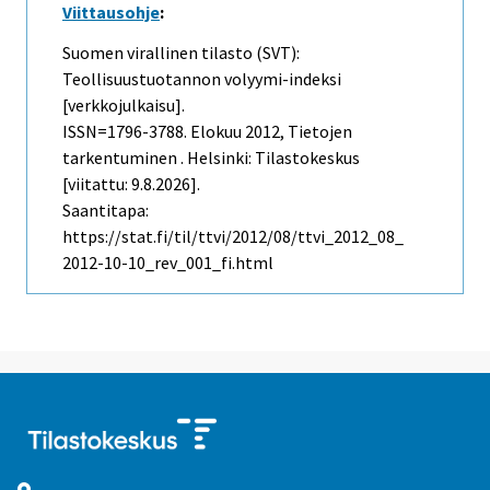
Viittausohje
:
Suomen virallinen tilasto (SVT):
Teollisuustuotannon volyymi-indeksi
[verkkojulkaisu].
ISSN=1796-3788.
Elokuu
2012, Tietojen
tarkentuminen . Helsinki: Tilastokeskus
[viitattu: 9.8.2026].
Saantitapa:
https://stat.fi/til/ttvi/2012/08/ttvi_2012_08_
2012-10-10_rev_001_fi.html