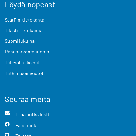
Löydä nopeasti
StatFin-tietokanta
Tilastotietokannat
Suomi lukuina
Rahanarvonmuunnin
Tulevat julkaisut
Tutkimusaineistot
Seuraa meitä
Tilaa uutisviesti
Facebook
Twitter