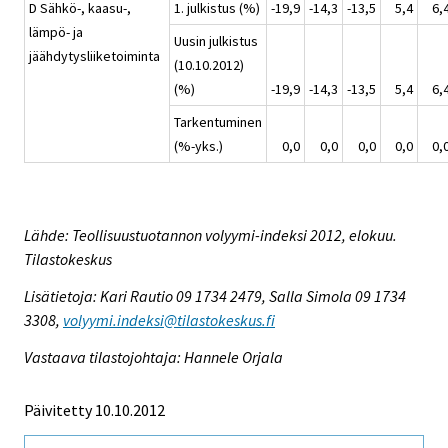
D Sähkö-, kaasu-,
1. julkistus (%)
-19,9
-14,3
-13,5
5,4
6,
lämpö- ja
Uusin julkistus
jäähdytysliiketoiminta
(10.10.2012)
(%)
-19,9
-14,3
-13,5
5,4
6,
Tarkentuminen
(%-yks.)
0,0
0,0
0,0
0,0
0,
Lähde: Teollisuustuotannon volyymi-indeksi 2012, elokuu.
Tilastokeskus
Lisätietoja: Kari Rautio 09 1734 2479, Salla Simola 09 1734
3308,
volyymi.indeksi@tilastokeskus.fi
Vastaava tilastojohtaja: Hannele Orjala
Päivitetty 10.10.2012