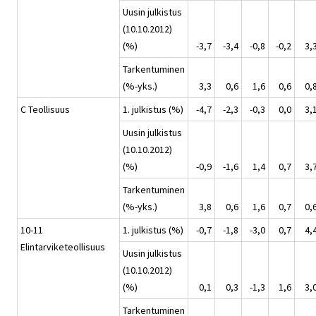
Uusin julkistus
(10.10.2012)
(%)
-3,7
-3,4
-0,8
-0,2
3,
Tarkentuminen
(%-yks.)
3,3
0,6
1,6
0,6
0,
C Teollisuus
1. julkistus (%)
-4,7
-2,3
-0,3
0,0
3,
Uusin julkistus
(10.10.2012)
(%)
-0,9
-1,6
1,4
0,7
3,
Tarkentuminen
(%-yks.)
3,8
0,6
1,6
0,7
0,
10-11
1. julkistus (%)
-0,7
-1,8
-3,0
0,7
4,
Elintarviketeollisuus
Uusin julkistus
(10.10.2012)
(%)
0,1
0,3
-1,3
1,6
3,
Tarkentuminen