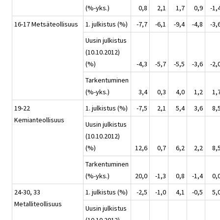
(%-yks.)
0,8
2,1
1,7
0,9
-1,
16-17 Metsäteollisuus
1. julkistus (%)
-7,7
-6,1
-9,4
-4,8
-3,
Uusin julkistus
(10.10.2012)
(%)
-4,3
-5,7
-5,5
-3,6
-2,
Tarkentuminen
(%-yks.)
3,4
0,3
4,0
1,2
1,
19-22
1. julkistus (%)
-7,5
2,1
5,4
3,6
8,
Kemianteollisuus
Uusin julkistus
(10.10.2012)
(%)
12,6
0,7
6,2
2,2
8,
Tarkentuminen
(%-yks.)
20,0
-1,3
0,8
-1,4
0,
24-30, 33
1. julkistus (%)
-2,5
-1,0
4,1
-0,5
5,
Metalliteollisuus
Uusin julkistus