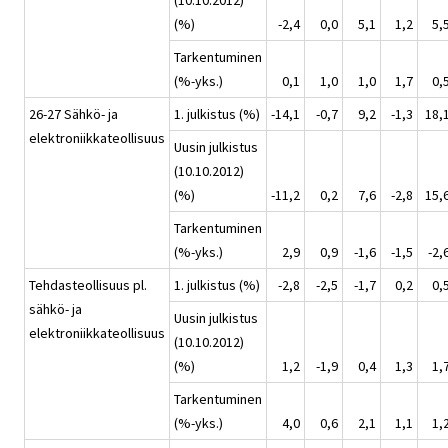
(10.10.2012)
(%)
-2,4
0,0
5,1
1,2
5,
Tarkentuminen
(%-yks.)
0,1
1,0
1,0
1,7
0,
26-27 Sähkö- ja
1. julkistus (%)
-14,1
-0,7
9,2
-1,3
18,
elektroniikkateollisuus
Uusin julkistus
(10.10.2012)
(%)
-11,2
0,2
7,6
-2,8
15,
Tarkentuminen
(%-yks.)
2,9
0,9
-1,6
-1,5
-2,
Tehdasteollisuus pl.
1. julkistus (%)
-2,8
-2,5
-1,7
0,2
0,
sähkö- ja
Uusin julkistus
elektroniikkateollisuus
(10.10.2012)
(%)
1,2
-1,9
0,4
1,3
1,
Tarkentuminen
(%-yks.)
4,0
0,6
2,1
1,1
1,