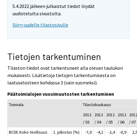
5.4.2022 jälkeen julkaistut tiedot löydät
uudistetulta sivustolta.
Siirry uudelle tilastosivulle
Tietojen tarkentuminen
Tilaston tiedot ovat tarkentuneet alla olevan taulukon
mukaisesti. Lisätietoja tietojen tarkentumisesta on
laatuselosteen kohdassa 3 (vain suomeksi).
Päätoimialojen vuosimuutosten tarkentuminen
Toimiala
Tilastokuukausi
2012
2012
2012
2012
201
/ 03
/ 04
/ 05
/ 06
/ 07
BCDE Koko teollisuus
1. julkistus (%)
-7,0
-4,1
-2,4
-0,9
2,