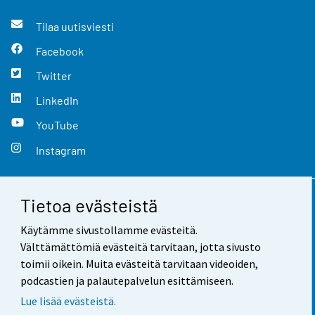
Tilaa uutisviesti
Facebook
Twitter
LinkedIn
YouTube
Instagram
Tietoa evästeistä
Yhteystiedot
Käytämme sivustollamme evästeitä.
Palaute
Välttämättömiä evästeitä tarvitaan, jotta sivusto
toimii oikein. Muita evästeitä tarvitaan videoiden,
Käyttöehdot
podcastien ja palautepalvelun esittämiseen.
Tietosuoja
Lue lisää evästeistä.