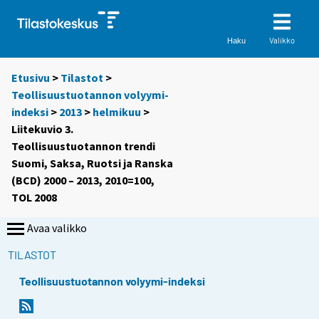
Valikko
Haku
Etusivu
>
Tilastot
>
Teollisuustuotannon volyymi-
indeksi
>
2013
>
helmikuu
>
Liitekuvio 3.
Teollisuustuotannon trendi
Suomi, Saksa, Ruotsi ja Ranska
(BCD) 2000 – 2013, 2010=100,
TOL 2008
Avaa valikko
TILASTOT
Teollisuustuotannon volyymi-indeksi