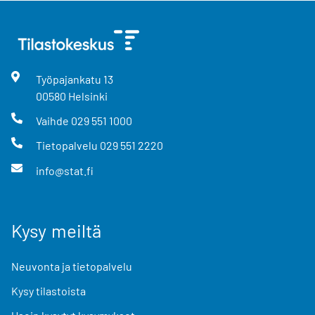
Työpajankatu
13
00580
Helsinki
Vaihde
029 551 1000
Tietopalvelu
029 551 2220
info@stat.fi
Kysy meiltä
Neuvonta ja tietopalvelu
Kysy tilastoista