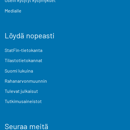
Usein kysytyt kysymykset
Medialle
Löydä nopeasti
StatFin-tietokanta
Tilastotietokannat
Suomi lukuina
Rahanarvonmuunnin
Tulevat julkaisut
Tutkimusaineistot
Seuraa meitä