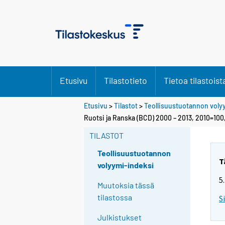
Etusivu
Tilastotieto
Tietoa tilastoist
Etusivu
>
Tilastot
>
Teollisuustuotannon voly
Ruotsi ja Ranska (BCD) 2000 – 2013, 2010=100
TILASTOT
Teollisuustuotannon
T
volyymi-indeksi
5
Muutoksia tässä
tilastossa
S
Julkistukset