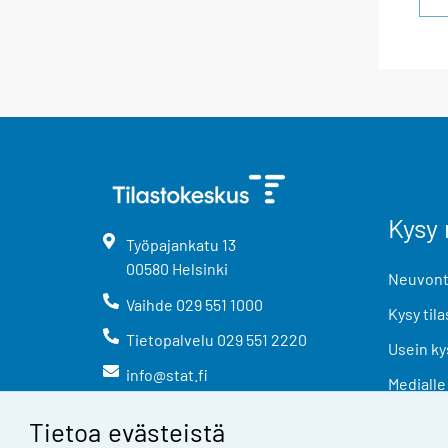
Kysy 
Työpajankatu
13
00580
Helsinki
Neuvonta
Vaihde
029 551 1000
Kysy tila
Tietopalvelu
029 551 2220
Usein ky
info@stat.fi
Medialle
Tietoa evästeistä