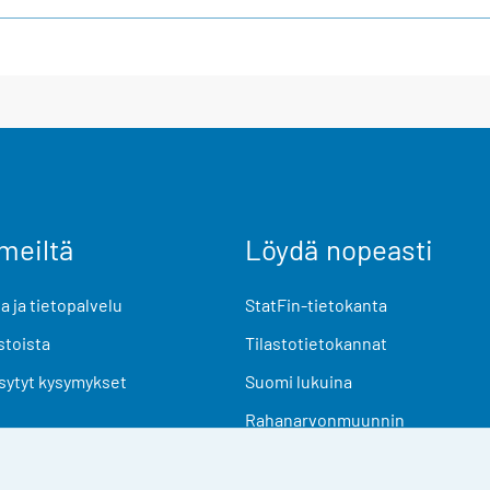
meiltä
Löydä nopeasti
 ja tietopalvelu
StatFin-tietokanta
stoista
Tilastotietokannat
sytyt kysymykset
Suomi lukuina
Rahanarvonmuunnin
Tulevat julkaisut