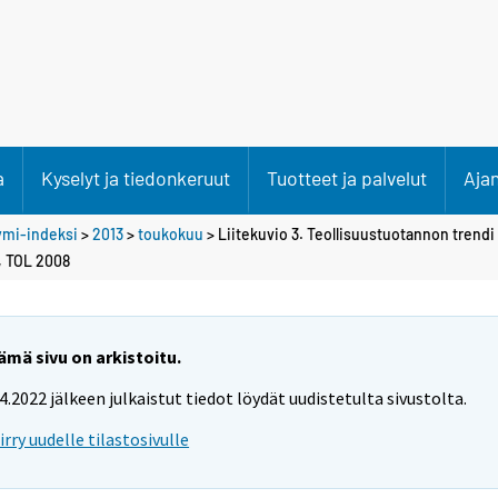
a
Kyselyt ja tiedonkeruut
Tuotteet ja palvelut
Aja
ymi-indeksi
>
2013
>
toukokuu
> Liitekuvio 3. Teollisuustuotannon trendi
, TOL 2008
ämä sivu on arkistoitu.
.4.2022 jälkeen julkaistut tiedot löydät uudistetulta sivustolta.
iirry uudelle tilastosivulle