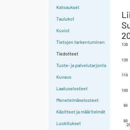
Katsaukset
Li
Taulukot
Su
Kuviot
20
Tietojen tarkentuminen
Tiedotteet
Tuote- ja palvelutarjonta
Kuvaus
Laatuselosteet
Menetelmäselosteet
Käsitteet ja määritelmät
Luokitukset