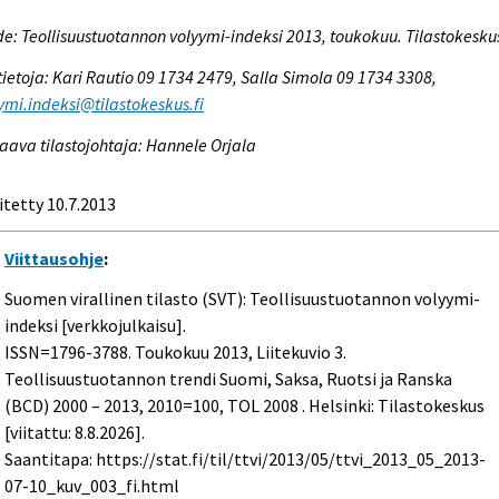
e: Teollisuustuotannon volyymi-indeksi 2013, toukokuu. Tilastokesku
tietoja: Kari Rautio 09 1734 2479, Salla Simola 09 1734 3308,
ymi.indeksi@tilastokeskus.fi
aava tilastojohtaja: Hannele Orjala
itetty 10.7.2013
Viittausohje
:
Suomen virallinen tilasto (SVT): Teollisuustuotannon volyymi-
indeksi [verkkojulkaisu].
ISSN=1796-3788.
Toukokuu
2013, Liitekuvio 3.
Teollisuustuotannon trendi Suomi, Saksa, Ruotsi ja Ranska
(BCD) 2000 – 2013, 2010=100, TOL 2008 . Helsinki: Tilastokeskus
[viitattu: 8.8.2026].
Saantitapa: https://stat.fi/til/ttvi/2013/05/ttvi_2013_05_2013-
07-10_kuv_003_fi.html