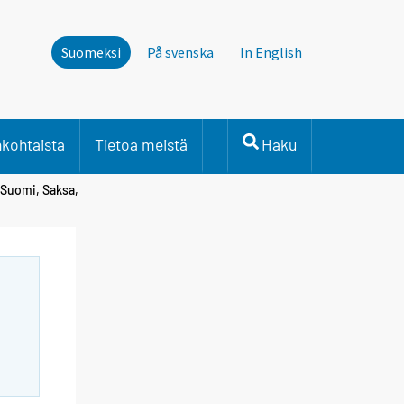
Suomeksi
På svenska
In English
nkohtaista
Tietoa meistä
Haku
 Suomi, Saksa,