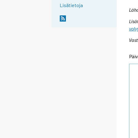
Lisätietoja
Lähd
Lisä
voly
Vast
Päiv