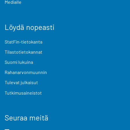
Medialle
Löydä nopeasti
StatFin-tietokanta
Tilastotietokannat
Suomi lukuina
Rahanarvonmuunnin
Tulevat julkaisut
Tutkimusaineistot
Seuraa meitä