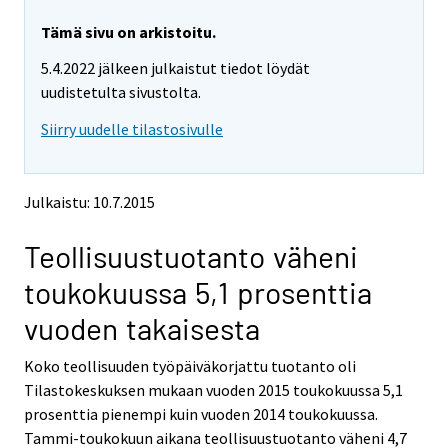
r
r
e
e
Tämä sivu on arkistoitu.
m
m
5.4.2022 jälkeen julkaistut tiedot löydät
o
o
v
v
uudistetulta sivustolta.
i
i
Siirry uudelle tilastosivulle
n
n
g
g
t
t
o
o
Julkaistu: 10.7.2015
a
a
n
n
Teollisuustuotanto väheni
o
o
t
t
toukokuussa 5,1 prosenttia
h
h
e
e
vuoden takaisesta
r
r
s
s
Koko teollisuuden työpäiväkorjattu tuotanto oli
e
e
Tilastokeskuksen mukaan vuoden 2015 toukokuussa 5,1
r
r
v
v
prosenttia pienempi kuin vuoden 2014 toukokuussa.
i
i
Tammi-toukokuun aikana teollisuustuotanto väheni 4,7