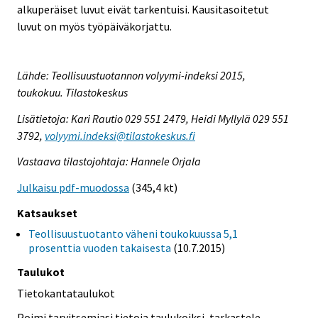
alkuperäiset luvut eivät tarkentuisi. Kausitasoitetut
luvut on myös työpäiväkorjattu.
Lähde: Teollisuustuotannon volyymi-indeksi 2015,
toukokuu. Tilastokeskus
Lisätietoja: Kari Rautio 029 551 2479, Heidi Myllylä 029 551
3792,
volyymi.indeksi@tilastokeskus.fi
Vastaava tilastojohtaja: Hannele Orjala
Julkaisu pdf-muodossa
(345,4 kt)
Katsaukset
Teollisuustuotanto väheni toukokuussa 5,1
prosenttia vuoden takaisesta
(10.7.2015)
Taulukot
Tietokantataulukot
Poimi tarvitsemiasi tietoja taulukoiksi, tarkastele