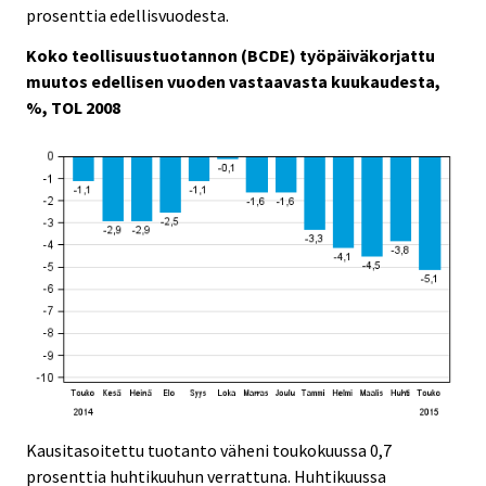
c
c
prosenttia edellisvuodesta.
e
e
.
.
Koko teollisuustuotannon (BCDE) työpäiväkorjattu
muutos edellisen vuoden vastaavasta kuukaudesta,
%, TOL 2008
Kausitasoitettu tuotanto väheni toukokuussa 0,7
prosenttia huhtikuuhun verrattuna. Huhtikuussa