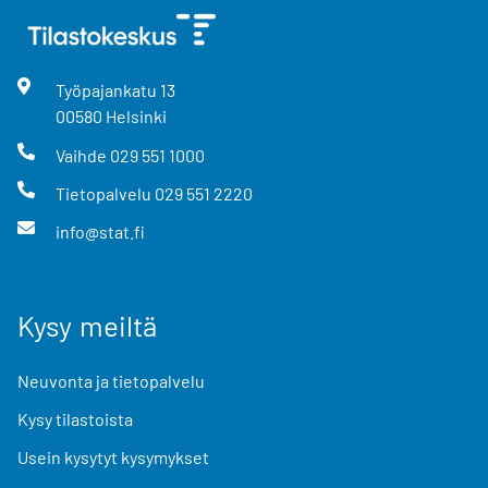
Työpajankatu
13
00580
Helsinki
Vaihde
029 551 1000
Tietopalvelu
029 551 2220
info@stat.fi
Kysy meiltä
Neuvonta ja tietopalvelu
Kysy tilastoista
Usein kysytyt kysymykset