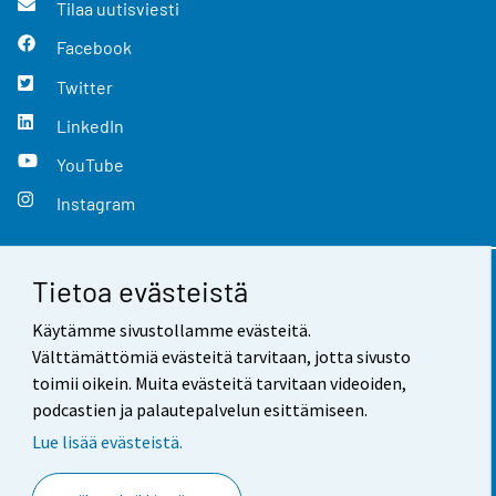
Tilaa uutisviesti
Facebook
Twitter
LinkedIn
YouTube
Instagram
Tietoa evästeistä
Yhteystiedot
Käytämme sivustollamme evästeitä.
Palaute
Välttämättömiä evästeitä tarvitaan, jotta sivusto
toimii oikein. Muita evästeitä tarvitaan videoiden,
Käyttöehdot
podcastien ja palautepalvelun esittämiseen.
Tietosuoja
Lue lisää evästeistä.
Saavutettavuus