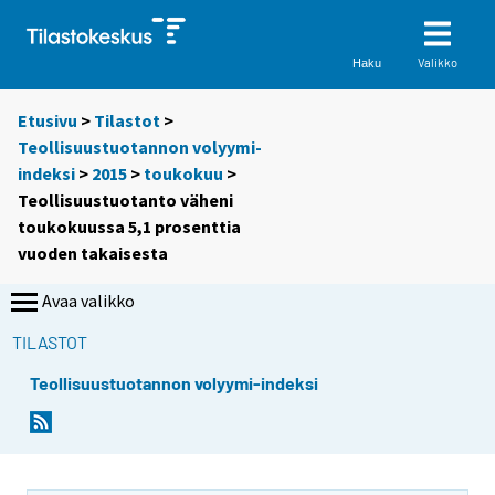
Valikko
Haku
Etusivu
>
Tilastot
>
Teollisuustuotannon volyymi-
indeksi
>
2015
>
toukokuu
>
Teollisuustuotanto väheni
toukokuussa 5,1 prosenttia
vuoden takaisesta
Avaa valikko
TILASTOT
Teollisuustuotannon volyymi-indeksi
Y
Y
o
o
u
u
a
a