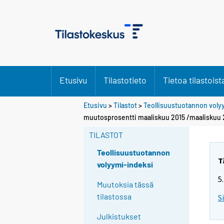
Etusivu
Tilastotieto
Tietoa tilastoist
Etusivu
>
Tilastot
>
Teollisuustuotannon voly
muutosprosentti maaliskuu 2015 /maaliskuu 
TILASTOT
Teollisuustuotannon
T
volyymi-indeksi
5
Muutoksia tässä
tilastossa
S
Julkistukset