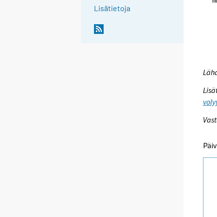
Lisätietoja
Lähd
Lisä
voly
Vast
Päiv