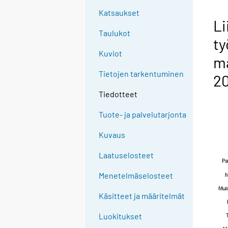
Katsaukset
Li
Taulukot
ty
Kuviot
ma
Tietojen tarkentuminen
2
Tiedotteet
Tuote- ja palvelutarjonta
Kuvaus
Laatuselosteet
Menetelmäselosteet
Käsitteet ja määritelmät
Luokitukset