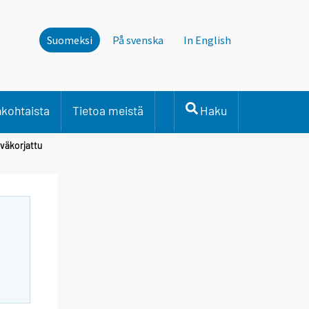
Suomeksi
På svenska
In English
nkohtaista
Tietoa meistä
Haku
väkorjattu