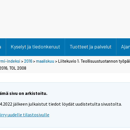
a
Kyselyt ja tiedonkeruut
Tuotteet ja palvelut
Aja
ymi-indeksi
>
2016
>
maaliskuu
> Liitekuvio 1. Teollisuustuotannon työpäi
2016, TOL 2008
ämä sivu on arkistoitu.
.4.2022 jälkeen julkaistut tiedot löydät uudistetulta sivustolta.
iirry uudelle tilastosivulle