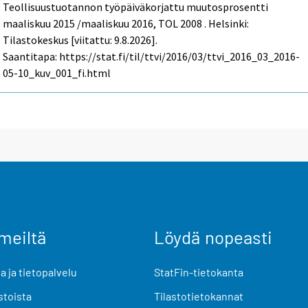
Teollisuustuotannon työpäiväkorjattu muutosprosentti
maaliskuu 2015 /maaliskuu 2016, TOL 2008 . Helsinki:
Tilastokeskus [viitattu: 9.8.2026].
Saantitapa: https://stat.fi/til/ttvi/2016/03/ttvi_2016_03_2016-
05-10_kuv_001_fi.html
meiltä
Löydä nopeasti
 ja tietopalvelu
StatFin-tietokanta
stoista
Tilastotietokannat