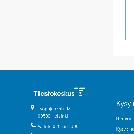
Kysy 
Työpajankatu
13
00580
Helsinki
Neuvonta
Vaihde
029 551 1000
Kysy tila