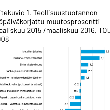
itekuvio 1. Teollisuustuotannon
öpäiväkorjattu muutosprosentti
aliskuu 2015 /maaliskuu 2016, TO
008