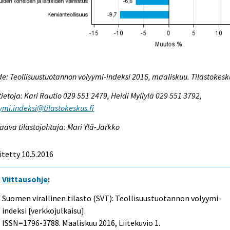
e: Teollisuustuotannon volyymi-indeksi 2016, maaliskuu. Tilastokesk
tietoja: Kari Rautio 029 551 2479, Heidi Myllylä 029 551 3792,
ymi.indeksi@tilastokeskus.fi
aava tilastojohtaja: Mari Ylä-Jarkko
itetty 10.5.2016
Viittausohje
:
Suomen virallinen tilasto (SVT): Teollisuustuotannon volyymi-
indeksi [verkkojulkaisu].
ISSN=1796-3788.
Maaliskuu
2016, Liitekuvio 1.