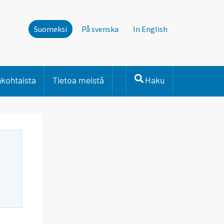
Suomeksi
På svenska
In English
nkohtaista
Tietoa meistä
Haku