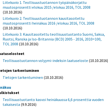
Liitekuvio 1. Teollisuustuotannon työpäiväkorjattu
muutosprosentti elokuu 2015 /elokuu 2016, TOL 2008
(10.10.2016)
Liitekuvio 2. Teollisuustuotannon kausitasoitettu
muutosprosentti heinäkuu 2016 /elokuu 2016, TOL 2008
(10.10.2016)
Liitekuvio 3. Kausitasoitettu teollisuustuotanto Suomi, Saksa,
Ruotsi, Ranska ja Iso-Britannia (BCD) 2005 - 2016, 2010=100,
TOL 2008
(10.10.2016)
aatuselosteet
Teollisuustuotannon volyymi-indeksin laatuseloste
(10.10.2016
ietojen tarkentuminen
Tietojen tarkentuminen
(10.10.2016)
inäkuu
ulkistukset
Teollisuustuotanto kasvoi heinäkuussa 6,6 prosenttia vuoden
takaisesta
(9.9.2016)