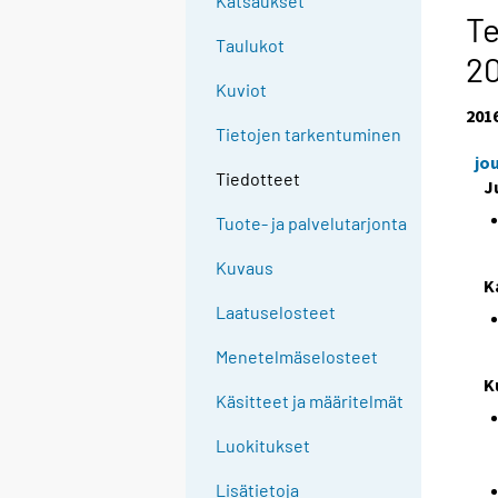
Katsaukset
Te
Taulukot
2
Kuviot
201
Tietojen tarkentuminen
jo
Tiedotteet
J
Tuote- ja palvelutarjonta
Kuvaus
K
Laatuselosteet
Menetelmäselosteet
K
Käsitteet ja määritelmät
Luokitukset
Lisätietoja