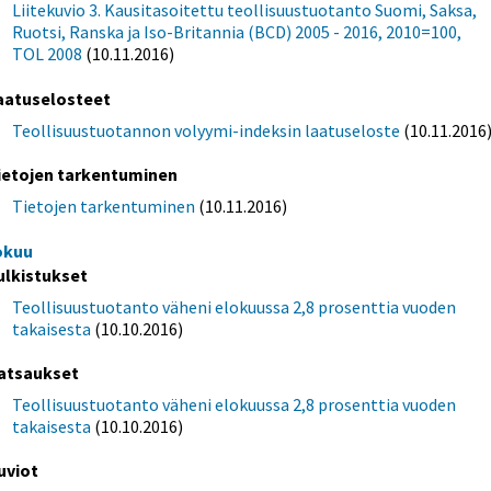
Liitekuvio 3. Kausitasoitettu teollisuustuotanto Suomi, Saksa,
Ruotsi, Ranska ja Iso-Britannia (BCD) 2005 - 2016, 2010=100,
TOL 2008
(10.11.2016)
aatuselosteet
Teollisuustuotannon volyymi-indeksin laatuseloste
(10.11.2016
ietojen tarkentuminen
Tietojen tarkentuminen
(10.11.2016)
okuu
ulkistukset
Teollisuustuotanto väheni elokuussa 2,8 prosenttia vuoden
takaisesta
(10.10.2016)
atsaukset
Teollisuustuotanto väheni elokuussa 2,8 prosenttia vuoden
takaisesta
(10.10.2016)
uviot