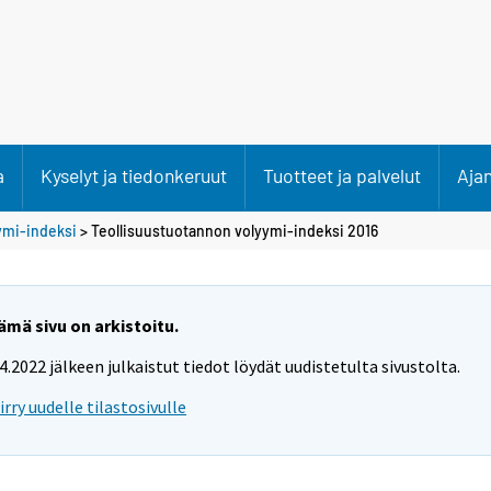
a
Kyselyt ja tiedonkeruut
Tuotteet ja palvelut
Aja
ymi-indeksi
> Teollisuustuotannon volyymi-indeksi 2016
ämä sivu on arkistoitu.
.4.2022 jälkeen julkaistut tiedot löydät uudistetulta sivustolta.
iirry uudelle tilastosivulle