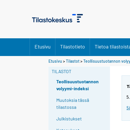
Etusivu
Tilastotieto
Tietoa tilastoist
Etusivu
>
Tilastot
>
Teollisuustuotannon voly
TILASTOT
Teollisuustuotannon
T
volyymi-indeksi
5
Muutoksia tässä
tilastossa
S
Julkistukset