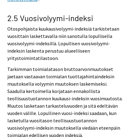
2.5 Vuosivolyymi-indeksi
Otospohjaista kuukausivolyymi-indeksiä tarkistetaan
vuosittain laskettavalla niin sanotulla lopullisella
vuosivolyymi-indeksillä. Lopullisen vuosivolyymi-
indeksin laskenta perustuu alueelliseen
yritystoimintatilastoon.
Tarkimman toimialatason bruttoarvonmuutokset
jaetaan vastaavan toimialan tuottajahintaindeksin
muutoksella volyymin muutoksen laskemiseksi.
Saadulla kertoimella korjataan ennakollista
teollisuustuotannon kuukausi-indeksin vuosimuutosta.
Muutos lasketaan tarkasteluvuoden ja sitä edeltävän
vuoden välille. Lopullinen vuosi-indeksi saadaan, kun
lasketulla vuositason teollisuustuotannon
vuosivolyymi-indeksin muutoksella viedään eteenpäin
toimialan edellisen vuoden indeksiä.