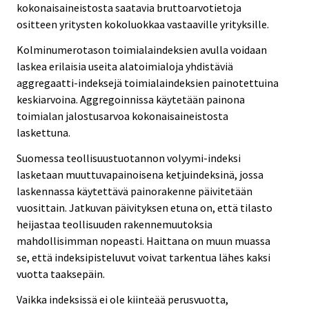
kokonaisaineistosta saatavia bruttoarvotietoja
ositteen yritysten kokoluokkaa vastaaville yrityksille.
Kolminumerotason toimialaindeksien avulla voidaan
laskea erilaisia useita alatoimialoja yhdistäviä
aggregaatti-indeksejä toimialaindeksien painotettuina
keskiarvoina. Aggregoinnissa käytetään painona
toimialan jalostusarvoa kokonaisaineistosta
laskettuna.
Suomessa teollisuustuotannon volyymi-indeksi
lasketaan muuttuvapainoisena ketjuindeksinä, jossa
laskennassa käytettävä painorakenne päivitetään
vuosittain. Jatkuvan päivityksen etuna on, että tilasto
heijastaa teollisuuden rakennemuutoksia
mahdollisimman nopeasti. Haittana on muun muassa
se, että indeksipisteluvut voivat tarkentua lähes kaksi
vuotta taaksepäin.
Vaikka indeksissä ei ole kiinteää perusvuotta,