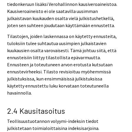
tiedonkeruun lisäksi Verohallinnon kausiveroaineistoa.
Kausiveroaineisto ei ole saatavilla uusimman
julkaistavan kuukauden osalta vielä julkistushetkellä,
joten sen suhteen joudutaan käyttämään ennustetta.
Tilastojen, joiden laskennassa on käytetty ennusteita,
tuloksiin tulee suhtautua uusimpien julkaistavien
kuukausien osalta varovaisesti. Tämä johtuu siitä, että
ennusteisiin liittyy tilastollista epävarmuutta.
Ennusteen ja toteutuneen arvon erotusta kutsutaan
ennustevirheeksi. Tilasto revisioituu myöhemmissä
julkistuksissa, kun ensimmäisissä julkistuksissa
käytetty ennustettu luku korvataan toteutuneella
havainnolla.
2.4 Kausitasoitus
Teollisuustuotannon volyymi-indeksin tiedot
julkistetaan toimialoittaisina indeksisarjoina.