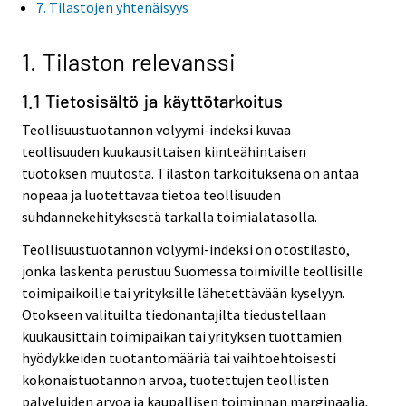
7. Tilastojen yhtenäisyys
1. Tilaston relevanssi
1.1 Tietosisältö ja käyttötarkoitus
Teollisuustuotannon volyymi-indeksi kuvaa
teollisuuden kuukausittaisen kiinteähintaisen
tuotoksen muutosta. Tilaston tarkoituksena on antaa
nopeaa ja luotettavaa tietoa teollisuuden
suhdannekehityksestä tarkalla toimialatasolla.
Teollisuustuotannon volyymi-indeksi on otostilasto,
jonka laskenta perustuu Suomessa toimiville teollisille
toimipaikoille tai yrityksille lähetettävään kyselyyn.
Otokseen valituilta tiedonantajilta tiedustellaan
kuukausittain toimipaikan tai yrityksen tuottamien
hyödykkeiden tuotantomääriä tai vaihtoehtoisesti
kokonaistuotannon arvoa, tuotettujen teollisten
palveluiden arvoa ja kaupallisen toiminnan marginaalia.