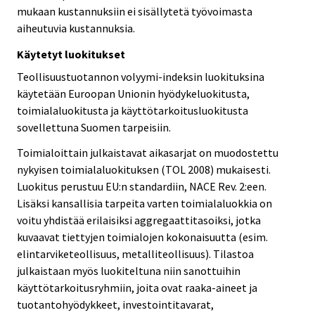
mukaan kustannuksiin ei sisällytetä työvoimasta
aiheutuvia kustannuksia.
Käytetyt luokitukset
Teollisuustuotannon volyymi-indeksin luokituksina
käytetään Euroopan Unionin hyödykeluokitusta,
toimialaluokitusta ja käyttötarkoitusluokitusta
sovellettuna Suomen tarpeisiin.
Toimialoittain julkaistavat aikasarjat on muodostettu
nykyisen toimialaluokituksen (TOL 2008) mukaisesti.
Luokitus perustuu EU:n standardiin, NACE Rev. 2:een.
Lisäksi kansallisia tarpeita varten toimialaluokkia on
voitu yhdistää erilaisiksi aggregaattitasoiksi, jotka
kuvaavat tiettyjen toimialojen kokonaisuutta (esim.
elintarviketeollisuus, metalliteollisuus). Tilastoa
julkaistaan myös luokiteltuna niin sanottuihin
käyttötarkoitusryhmiin, joita ovat raaka-aineet ja
tuotantohyödykkeet, investointitavarat,