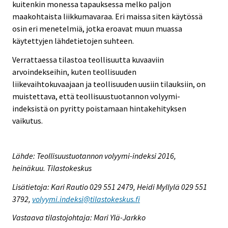
kuitenkin monessa tapauksessa melko paljon
maakohtaista liikkumavaraa. Eri maissa siten käytössä
osin eri menetelmiä, jotka eroavat muun muassa
käytettyjen lähdetietojen suhteen.
Verrattaessa tilastoa teollisuutta kuvaaviin
arvoindekseihin, kuten teollisuuden
liikevaihtokuvaajaan ja teollisuuden uusiin tilauksiin, on
muistettava, että teollisuustuotannon volyymi-
indeksistä on pyritty poistamaan hintakehityksen
vaikutus.
Lähde: Teollisuustuotannon volyymi-indeksi 2016,
heinäkuu. Tilastokeskus
Lisätietoja: Kari Rautio 029 551 2479, Heidi Myllylä 029 551
3792,
volyymi.indeksi@tilastokeskus.fi
Vastaava tilastojohtaja: Mari Ylä-Jarkko