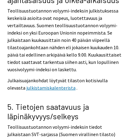
Teollisuustuotannon volyymi-indeksin julkistuksessa
keskeisiä asioita ovat nopeus, luotettavuus ja
vertailtavuus. Suomen teollisuustuotannon volyymi-
indeksi on yksi Euroopan Unionin nopeimmista. Se
julkaistaan kuukausittain noin 40 päivän viipeellä
tilastoajankohtaan nähden eli jokaisen kuukauden 10.
päivä tai edellinen arkipäivä kello 9.00. Kuukausittaiset
tiedot saattavat tarkentua siihen asti, kun lopullinen
vuosivolyymi-indeksi on laskettu.
Julkaisuajankohdat löytyvät tilaston kotisivulla
olevasta
julkistamiskalenterista
.
5. Tietojen saatavuus ja
läpinäkyvyys/selkeys
Teollisuustuotannon volyymi-indeksin tiedot
julkaistaan SVT-sarjassa (Suomen virallinen tilasto)