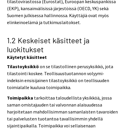
tilastovirastossa (Eurostat), Euroopan keskuspankissa
(EKP), kansainvälisissä järjestöissä (OECD, YK) sekä
Suomen julkisessa hallinnossa. Käyttäjiä ovat myös
elinkeinoelämä ja tutkimuslaitokset.
1.2 Keskeiset käsitteet ja
luokitukset
Käytetyt käsitteet
Tilastoyksikkö
on se tilastollinen perusyksikkö, jota
tilastointi koskee. Teollisuustuotannon volyymi-
indeksin ensisijainen tilastoyksikkö on teollisuuden
toimialalle kuuluva toimipaikka.
Toimipaikka
tarkoittaa taloudellista yksikköä, jossa
saman omistajuuden tai valvonnan alaisuudessa
harjoitetaan mahdollisimman samanlaisten tavaroiden
tai palvelusten tuotantoa tavallisimmin yhdellä
sijaintipaikalla. Toimipaikka voi sellaisenaan