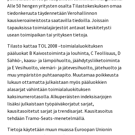
Alle 50 hengen yritysten osalta Tilastokeskuksen omaa
tiedonkeruuta täydennetään Verohallinnon
kausiveroaineistosta saatavilla tiedoilla. Joissain
tapauksissa toimialajärjestöt antavat keskitetysti
usean toimipaikan tai yrityksen tietoja.
Tilasto kattaa TOL 2008 –toimialaluokituksen
pääluokat B Kaivostoiminta ja louhinta, C Teollisuus, D
Sähkö-, kaasu- ja lämpöhuolto, jäähdytysliiketoiminta
ja E Vesihuolto, viemäri- ja jätevesihuolto, jätehuolto ja
muu ympäristön puhtaanapito. Muutamaa poikkeusta
lukuun ottamatta julkaistaan myös pääluokkien
alasarjat vähintään toimialaluokituksen
kaksinumerotasolla. Alkuperäisten indeksisarjojen
lisäksi julkaistaan työpäiväkorjatut sarjat,
kausitasoitetut sarjat ja trendisarjat. Kausitasoitus
tehdään Tramo-Seats-menetelmällä.
Tietoja käytetään muun muassa Euroopan Unionin