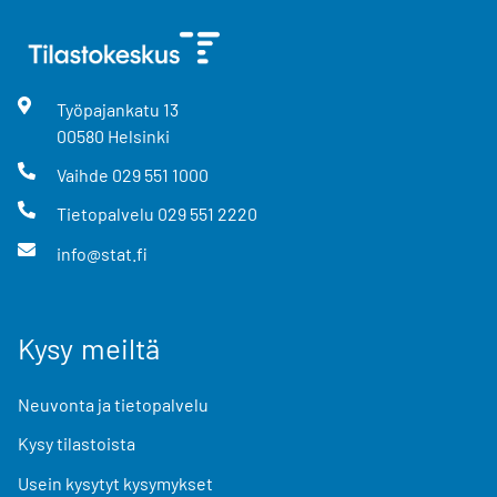
Työpajankatu
13
00580
Helsinki
Vaihde
029 551 1000
Tietopalvelu
029 551 2220
info@stat.fi
Kysy meiltä
Neuvonta ja tietopalvelu
Kysy tilastoista
Usein kysytyt kysymykset