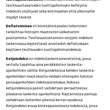
teollisuustavaroiden tuottajahintojen kehitystä.
Indeksiin sisältyvät sekä kotimaahan että ulkomaille
myydyt tavarat.
Deflatoiminen
eli kiinteähintaiseksi tekeminen
tarkoittaa hintojen muutosten vaikutusten
poistamista. Teollisuustuotannon volyymi-indeksin
laskennassa käytettävät arvotiedot deflatoidaan
käyttäen teollisuuden tuottajahintaindeksiä.
Ketjuindeksi
on indeksilaskentamenetelmä, jossa
vertailu tapahtuu aina peräkkäisten laskenta-
ajankohtien välillä. Ketjuindeksissä kahden laskenta-
ajankohdan muutoksella viedään eteenpäin halutun
perusajankohdan indeksipistelukua. Aidossa
ketjuindeksissä painot vaihdetaan periaatteessa
jokaisena laskenta-ajankohtana. Käytännössä painoja
vaihdetaan kuitenkin yleensä kerran vuodessa.
Ketjuindeksi eroaa kiinteäpainoisesta indeksistä, jossa