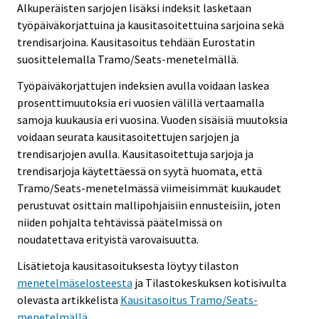
Alkuperäisten sarjojen lisäksi indeksit lasketaan
työpäiväkorjattuina ja kausitasoitettuina sarjoina sekä
trendisarjoina. Kausitasoitus tehdään Eurostatin
suosittelemalla Tramo/Seats-menetelmällä.
Työpäiväkorjattujen indeksien avulla voidaan laskea
prosenttimuutoksia eri vuosien välillä vertaamalla
samoja kuukausia eri vuosina. Vuoden sisäisiä muutoksia
voidaan seurata kausitasoitettujen sarjojen ja
trendisarjojen avulla. Kausitasoitettuja sarjoja ja
trendisarjoja käytettäessä on syytä huomata, että
Tramo/Seats-menetelmässä viimeisimmät kuukaudet
perustuvat osittain mallipohjaisiin ennusteisiin, joten
niiden pohjalta tehtävissä päätelmissä on
noudatettava erityistä varovaisuutta.
Lisätietoja kausitasoituksesta löytyy tilaston
menetelmäselosteesta
ja Tilastokeskuksen kotisivulta
olevasta artikkelista
Kausitasoitus Tramo/Seats-
menetelmällä
.