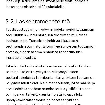
indeksejä. Kausiveroaineistoon perustuvia indeksejä
lasketaan toistaiseksi 30 toimialalle.
2.2 Laskentamenetelmä
Teollisuustuotannon volyymi-indeksi pyrkii kuvaamaan
teollisuuden kiinteähintaisen tuotoksen muutosta
kuukausittain. Tuotoksen kehitystä kuvataan
teollisuuden toimialoilla toimivien yritysten tuotannon
arvossa, määrissä sekä hinnoissa tapahtuneiden
muutosten kautta.
Tilaston laskenta aloitetaan laskemalla yksittäisten
toimipaikkojen tai yritysten eri hyödykkeiden
tuotantotiedoista toimipaikan tai yrityksen tuotannon
volyymin muutokset. Näin menetellään, jotta määrä- ja
arvotiedoista saadaan muodostettua yksikäsitteinen
toimipaikan tai yrityksen kehitystä kuvaava luku.
Hyödykekohtaiset tiedot painotetaan yhteen