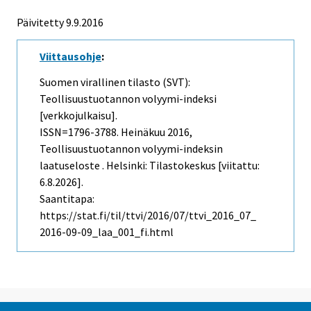
Päivitetty 9.9.2016
Viittausohje
:
Suomen virallinen tilasto (SVT):
Teollisuustuotannon volyymi-indeksi
[verkkojulkaisu].
ISSN=1796-3788.
Heinäkuu
2016,
Teollisuustuotannon volyymi-indeksin
laatuseloste . Helsinki: Tilastokeskus [viitattu:
6.8.2026].
Saantitapa:
https://stat.fi/til/ttvi/2016/07/ttvi_2016_07_
2016-09-09_laa_001_fi.html