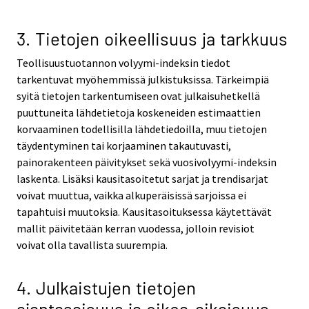
3. Tietojen oikeellisuus ja tarkkuus
Teollisuustuotannon volyymi-indeksin tiedot
tarkentuvat myöhemmissä julkistuksissa. Tärkeimpiä
syitä tietojen tarkentumiseen ovat julkaisuhetkellä
puuttuneita lähdetietoja koskeneiden estimaattien
korvaaminen todellisilla lähdetiedoilla, muu tietojen
täydentyminen tai korjaaminen takautuvasti,
painorakenteen päivitykset sekä vuosivolyymi-indeksin
laskenta. Lisäksi kausitasoitetut sarjat ja trendisarjat
voivat muuttua, vaikka alkuperäisissä sarjoissa ei
tapahtuisi muutoksia. Kausitasoituksessa käytettävät
mallit päivitetään kerran vuodessa, jolloin revisiot
voivat olla tavallista suurempia.
4. Julkaistujen tietojen
ajantasaisuus ja oikea-aikaisuus