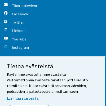
Tilaa uutisviesti
Facebook
Twitter
LinkedIn
YouTube
Instagram
Tietoa evästeistä
Yhteystiedot
Käytämme sivustollamme evästeitä.
Palaute
Välttämättömiä evästeitä tarvitaan, jotta sivusto
toimii oikein. Muita evästeitä tarvitaan videoiden,
Käyttöehdot
podcastien ja palautepalvelun esittämiseen.
Tietosuoja
Lue lisää evästeistä.
Saavutettavuus