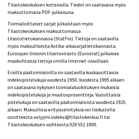
Tilastokeskuksen kotisivulla. Tiedot on saatavana myös
maksuttomana PDF-julkaisuna.
Toimialoittaiset sarjat julkaistaan myös
Tilastokeskuksen maksuttomassa
tilastotietokannassa (StatFin). Tietoja on saatavilla
myös maksullisesta Astika-aikasarjatietokannasta.
Euroopan Unionin tilastovirasto (Eurostat) julkaisee
maakohtaisia tietoja omilla Internet-sivuillaan.
Eräiltä päätoimialoilta on saatavilla kuukausittaisia
indeksipistelukuja vuodesta 1950. Vuodesta 1995 alkaen
on saatavana nykyisen toimialaluokituksen mukaisia
indeksipistelukuja ja muutosprosentteja. Vuosittaisia
pistelukuja on saatavilla päätoimialoista vuodesta 1925
alkaen. Maksullisia erityisselvityksiä voi tiedustella
osoitteesta volyymi.indeksi@tilastokeskus.fi tai
Tilastokeskuksen vaihteesta 029 551 1000.