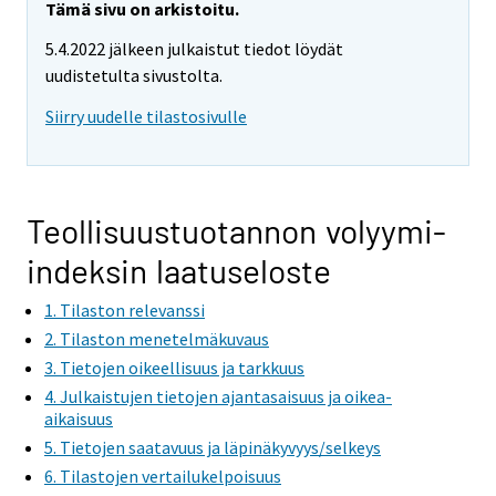
Tämä sivu on arkistoitu.
5.4.2022 jälkeen julkaistut tiedot löydät
uudistetulta sivustolta.
Siirry uudelle tilastosivulle
Teollisuustuotannon volyymi-
indeksin laatuseloste
1. Tilaston relevanssi
2. Tilaston menetelmäkuvaus
3. Tietojen oikeellisuus ja tarkkuus
4. Julkaistujen tietojen ajantasaisuus ja oikea-
aikaisuus
5. Tietojen saatavuus ja läpinäkyvyys/selkeys
6. Tilastojen vertailukelpoisuus