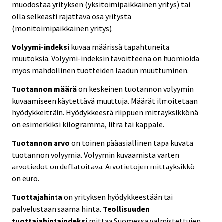
muodostaa yrityksen (yksitoimipaikkainen yritys) tai
olla selkeästi rajattava osa yritystä
(monitoimipaikkainen yritys).
Volyymi-indeksi
kuvaa määrissä tapahtuneita
muutoksia. Volyymi-indeksin tavoitteena on huomioida
myös mahdollinen tuotteiden laadun muuttuminen.
Tuotannon määrä
on keskeinen tuotannon volyymin
kuvaamiseen käytettävä muuttuja. Määrät ilmoitetaan
hyödykkeittäin. Hyödykkeestä riippuen mittayksikkönä
on esimerkiksi kilogramma, litra tai kappale.
Tuotannon arvo
on toinen pääasiallinen tapa kuvata
tuotannon volyymia. Volyymin kuvaamista varten
arvotiedot on deflatoitava. Arvotietojen mittayksikkö
on euro.
Tuottajahinta
on yrityksen hyödykkeestään tai
palvelustaan saama hinta.
Teollisuuden
tuottajahintaindeksi
mittaa Suomessa valmistettujen