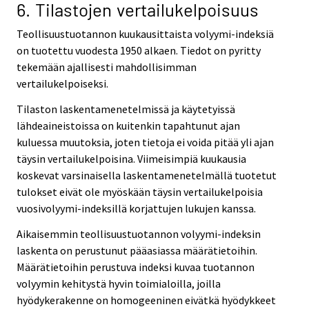
6. Tilastojen vertailukelpoisuus
Teollisuustuotannon kuukausittaista volyymi-indeksiä
on tuotettu vuodesta 1950 alkaen. Tiedot on pyritty
tekemään ajallisesti mahdollisimman
vertailukelpoiseksi.
Tilaston laskentamenetelmissä ja käytetyissä
lähdeaineistoissa on kuitenkin tapahtunut ajan
kuluessa muutoksia, joten tietoja ei voida pitää yli ajan
täysin vertailukelpoisina. Viimeisimpiä kuukausia
koskevat varsinaisella laskentamenetelmällä tuotetut
tulokset eivät ole myöskään täysin vertailukelpoisia
vuosivolyymi-indeksillä korjattujen lukujen kanssa.
Aikaisemmin teollisuustuotannon volyymi-indeksin
laskenta on perustunut pääasiassa määrätietoihin.
Määrätietoihin perustuva indeksi kuvaa tuotannon
volyymin kehitystä hyvin toimialoilla, joilla
hyödykerakenne on homogeeninen eivätkä hyödykkeet