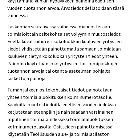
käyttämällä kunkin hyödykkeen painoina edellisen
vuoden tuotannon arvoa. Arvotiedot deflatoidaan tässä
vaiheessa.
Laskennan seuraavassa vaiheessa muodostetaan
toimialoittain ositekohtaiset volyymin muutostiedot.
Edellä kuvattuihin eri kokoluokkiin kuuluvien yritysten
tiedot yhdistetään painottamalla samaan toimialaan
kuuluvien tietyn kokoluokan yritysten tiedot yhteen.
Painoina käytetään joko yritysten tai toimipaikkojen
tuotannon arvoja tai otanta-asetelman pohjalta
laskettuja painoja.
Tämän jälkeen ositekohtaiset tiedot painotetaan
yhteen toimialaluokituksen kolminumerotasolle.
Saaduilla muutostiedoilla edellisen vuoden indeksiä
ketjutetaan eteenpäin ja näin saadaan varsinainen
lopullinen toimialaindeksiksi toimialaluokituksen
kolminumerotasolla. Ositteiden painottamisessa
käytetään Teollisuuden alue- ja toimialatilaston