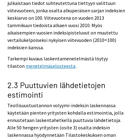
julkaistaan tiedot suhteutettuna tiettyyn valittuun
viitevuoteen, jonka osalta alkuperäisen sarjan indeksien
keskiarvo on 100. Viitevuotena on vuoden 2013
tammikuun tiedoista alkaen vuosi 2010. Myös
aikaisempien vuosien indeksipisteluvut on muutettu
vertailukelpoiseksi nykyisen viitevuoden (2010=100)
indeksien kanssa.
Tarkempi kuvaus laskentamenetelmästä löytyy
tilaston
menetelmäselosteesta
.
2.3 Puuttuvien lähdetietojen
estimointi
Teollisuustuotannon volyymi-indeksin laskennassa
käytetään pienten yritysten kohdalla estimointia, jolla
ennustetaan laskentahetkellä puuttuvia lähdetietoja.
Alle 50 hengen yritysten (osite 3) osalta indeksin
laskennassa hyödynnetään Tilastokeskuksen oman