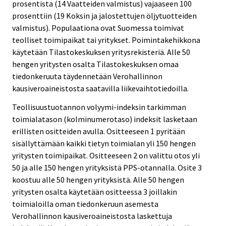
prosentista (14 Vaatteiden valmistus) vajaaseen 100
prosenttiin (19 Koksin ja jalostettujen öljytuotteiden
valmistus). Populaationa ovat Suomessa toimivat
teolliset toimipaikat tai yritykset. Poimintakehikkona
käytetään Tilastokeskuksen yritysrekisteriä. Alle 50
hengen yritysten osalta Tilastokeskuksen omaa
tiedonkeruuta täydennetään Verohallinnon
kausiveroaineistosta saatavilla liikevaihtotiedoilla.
Teollisuustuotannon volyymi-indeksin tarkimman
toimialatason (kolminumerotaso) indeksit lasketaan
erillisten ositteiden avulla. Ositteeseen 1 pyritään
sisällyttämään kaikki tietyn toimialan yli 150 hengen
yritysten toimipaikat. Ositteeseen 2 on valittu otos yli
50 ja alle 150 hengen yrityksistä PPS-otannalla. Osite 3
koostuu alle 50 hengen yrityksistä. Alle 50 hengen
yritysten osalta käytetään ositteessa 3 joillakin
toimialoilla oman tiedonkeruun asemesta
Verohallinnon kausiveroaineistosta laskettuja