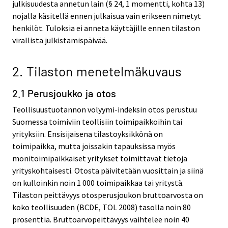
julkisuudesta annetun lain (§ 24, 1 momentti, kohta 13)
nojalla käsitellä ennen julkaisua vain erikseen nimetyt
henkilöt. Tuloksia ei anneta käyttäjille ennen tilaston
virallista julkistamispäivää.
2. Tilaston menetelmäkuvaus
2.1 Perusjoukko ja otos
Teollisuustuotannon volyymi-indeksin otos perustuu
Suomessa toimiviin teollisiin toimipaikkoihin tai
yrityksiin. Ensisijaisena tilastoyksikkönä on
toimipaikka, mutta joissakin tapauksissa myös
monitoimipaikkaiset yritykset toimittavat tietoja
yrityskohtaisesti. Otosta päivitetään vuosittain ja siinä
on kulloinkin noin 1 000 toimipaikkaa tai yritystä.
Tilaston peittävyys otosperusjoukon bruttoarvosta on
koko teollisuuden (BCDE, TOL 2008) tasolla noin 80
prosenttia. Bruttoarvopeittävyys vaihtelee noin 40