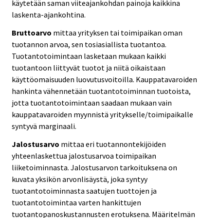
käytetään saman viiteajankohdan painoja kaikkina
laskenta-ajankohtina.
Bruttoarvo
mittaa yrityksen tai toimipaikan oman
tuotannon arvoa, sen tosiasiallista tuotantoa.
Tuotantotoimintaan lasketaan mukaan kaikki
tuotantoon liittyvät tuotot ja niitä oikaistaan
käyttöomaisuuden luovutusvoitoilla. Kauppatavaroiden
hankinta vähennetään tuotantotoiminnan tuotoista,
jotta tuotantotoimintaan saadaan mukaan vain
kauppatavaroiden myynnistä yritykselle/toimipaikalle
syntyvä marginaali.
Jalostusarvo
mittaa eri tuotannontekijöiden
yhteenlaskettua jalostusarvoa toimipaikan
liiketoiminnasta. Jalostusarvon tarkoituksena on
kuvata yksikön arvonlisäystä, joka syntyy
tuotantotoiminnasta saatujen tuottojen ja
tuotantotoimintaa varten hankittujen
tuotantopanoskustannusten erotuksena. Määritelmän