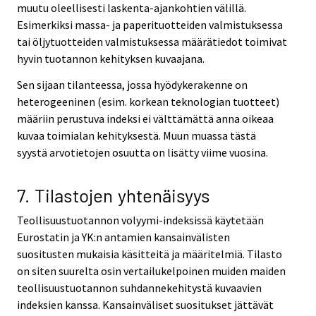
muutu oleellisesti laskenta-ajankohtien välillä.
Esimerkiksi massa- ja paperituotteiden valmistuksessa
tai öljytuotteiden valmistuksessa määrätiedot toimivat
hyvin tuotannon kehityksen kuvaajana.
Sen sijaan tilanteessa, jossa hyödykerakenne on
heterogeeninen (esim. korkean teknologian tuotteet)
määriin perustuva indeksi ei välttämättä anna oikeaa
kuvaa toimialan kehityksestä. Muun muassa tästä
syystä arvotietojen osuutta on lisätty viime vuosina.
7. Tilastojen yhtenäisyys
Teollisuustuotannon volyymi-indeksissä käytetään
Eurostatin ja YK:n antamien kansainvälisten
suositusten mukaisia käsitteitä ja määritelmiä. Tilasto
on siten suurelta osin vertailukelpoinen muiden maiden
teollisuustuotannon suhdannekehitystä kuvaavien
indeksien kanssa. Kansainväliset suositukset jättävät