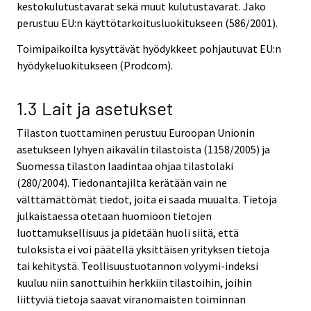
kestokulutustavarat sekä muut kulutustavarat. Jako
perustuu EU:n käyttötarkoitusluokitukseen (586/2001).
Toimipaikoilta kysyttävät hyödykkeet pohjautuvat EU:n
hyödykeluokitukseen (Prodcom).
1.3 Lait ja asetukset
Tilaston tuottaminen perustuu Euroopan Unionin
asetukseen lyhyen aikavälin tilastoista (1158/2005) ja
Suomessa tilaston laadintaa ohjaa tilastolaki
(280/2004). Tiedonantajilta kerätään vain ne
välttämättömät tiedot, joita ei saada muualta. Tietoja
julkaistaessa otetaan huomioon tietojen
luottamuksellisuus ja pidetään huoli siitä, että
tuloksista ei voi päätellä yksittäisen yrityksen tietoja
tai kehitystä. Teollisuustuotannon volyymi-indeksi
kuuluu niin sanottuihin herkkiin tilastoihin, joihin
liittyviä tietoja saavat viranomaisten toiminnan