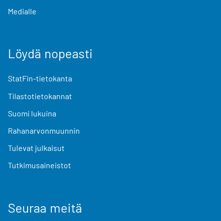
Medialle
Löydä nopeasti
StatFin-tietokanta
Tilastotietokannat
Suomi lukuina
Rahanarvonmuunnin
Tulevat julkaisut
Tutkimusaineistot
Seuraa meitä