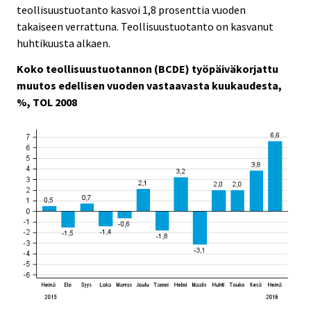
c
c
teollisuustuotanto kasvoi 1,8 prosenttia vuoden
e
e
takaiseen verrattuna. Teollisuustuotanto on kasvanut
.
.
huhtikuusta alkaen.
Koko teollisuustuotannon (BCDE) työpäiväkorjattu
muutos edellisen vuoden vastaavasta kuukaudesta,
%, TOL 2008