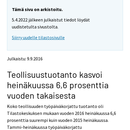
r
r
e
e
Tämä sivu on arkistoitu.
m
m
5.4.2022 jälkeen julkaistut tiedot löydät
o
o
v
v
uudistetulta sivustolta.
i
i
Siirry uudelle tilastosivulle
n
n
g
g
t
t
o
o
Julkaistu: 9.9.2016
a
a
n
n
Teollisuustuotanto kasvoi
o
o
t
t
heinäkuussa 6,6 prosenttia
h
h
e
e
vuoden takaisesta
r
r
s
s
Koko teollisuuden työpäiväkorjattu tuotanto oli
e
e
Tilastokeskuksen mukaan vuoden 2016 heinäkuussa 6,6
r
r
v
v
prosenttia suurempi kuin vuoden 2015 heinäkuussa.
i
i
Tammi-heinäkuussa työpäiväkorjattu