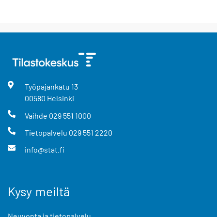
Työpajankatu
13
00580
Helsinki
Vaihde
029 551 1000
Tietopalvelu
029 551 2220
info@stat.fi
Kysy meiltä
Neuvonta ja tietopalvelu