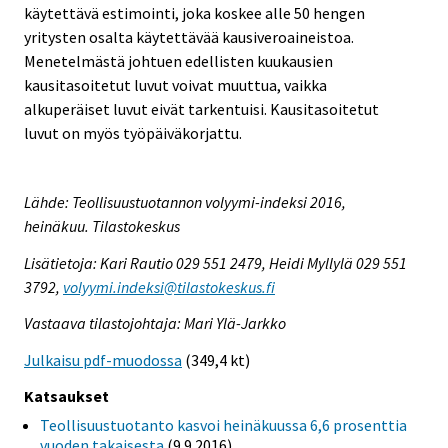
käytettävä estimointi, joka koskee alle 50 hengen
yritysten osalta käytettävää kausiveroaineistoa.
Menetelmästä johtuen edellisten kuukausien
kausitasoitetut luvut voivat muuttua, vaikka
alkuperäiset luvut eivät tarkentuisi. Kausitasoitetut
luvut on myös työpäiväkorjattu.
Lähde: Teollisuustuotannon volyymi-indeksi 2016,
heinäkuu. Tilastokeskus
Lisätietoja: Kari Rautio 029 551 2479, Heidi Myllylä 029 551
3792,
volyymi.indeksi@tilastokeskus.fi
Vastaava tilastojohtaja: Mari Ylä-Jarkko
Julkaisu pdf-muodossa
(349,4 kt)
Katsaukset
Teollisuustuotanto kasvoi heinäkuussa 6,6 prosenttia
vuoden takaisesta
(9.9.2016)