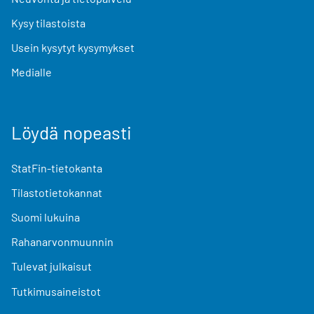
Kysy tilastoista
Usein kysytyt kysymykset
Medialle
Löydä nopeasti
StatFin-tietokanta
Tilastotietokannat
Suomi lukuina
Rahanarvonmuunnin
Tulevat julkaisut
Tutkimusaineistot