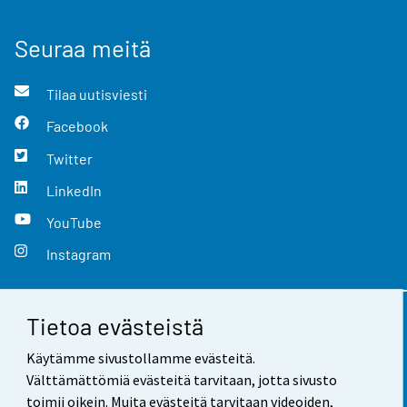
Seuraa meitä
Tilaa uutisviesti
Facebook
Twitter
LinkedIn
YouTube
Instagram
Tietoa evästeistä
Yhteystiedot
Käytämme sivustollamme evästeitä.
Palaute
Välttämättömiä evästeitä tarvitaan, jotta sivusto
toimii oikein. Muita evästeitä tarvitaan videoiden,
Käyttöehdot