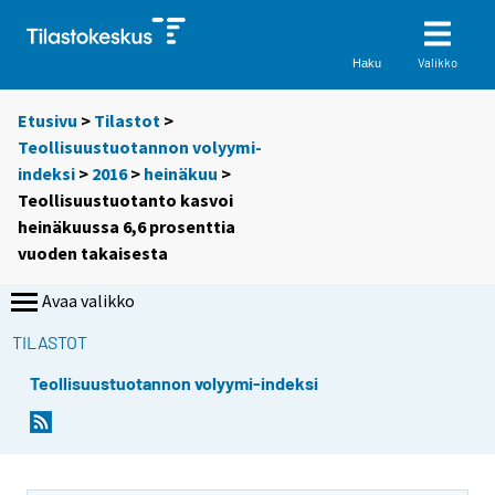
Valikko
Haku
Etusivu
>
Tilastot
>
Teollisuustuotannon volyymi-
indeksi
>
2016
>
heinäkuu
>
Teollisuustuotanto kasvoi
heinäkuussa 6,6 prosenttia
vuoden takaisesta
Avaa valikko
TILASTOT
Teollisuustuotannon volyymi-indeksi
Y
Y
o
o
u
u
a
a