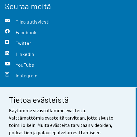
Seuraa meitä
Tilaa uutisviesti
Facebook
Twitter
LinkedIn
YouTube
Instagram
Tietoa evästeistä
Yhteystiedot
Käytämme sivustollamme evästeitä.
Palaute
Välttämättömiä evästeitä tarvitaan, jotta sivusto
toimii oikein. Muita evästeitä tarvitaan videoiden,
Käyttöehdot
podcastien ja palautepalvelun esittämiseen.