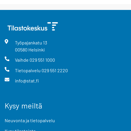
Työpajankatu
13
00580
Helsinki
Vaihde
029 551 1000
Tietopalvelu
029 551 2220
info@stat.fi
Kysy meiltä
Neuvonta ja tietopalvelu
Kysy tilastoista