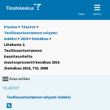
Valikko
Haku
Etusivu
>
Tilastot
>
Teollisuustuotannon volyymi-
indeksi
>
2016
>
heinäkuu
>
Liitekuvio 2.
Teollisuustuotannon
kausitasoitettu
muutosprosentti kesäkuu 2016
/heinäkuu 2016, TOL 2008
Avaa valikko
TILASTOT
Teollisuustuotannon volyymi-indeksi