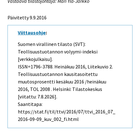
Vastaava tilastojohtaja: Mari Ylä-Jarkko
Päivitetty 9.9.2016
Viittausohje
:
Suomen virallinen tilasto (SVT):
Teollisuustuotannon volyymi-indeksi
[verkkojulkaisu].
ISSN=1796-3788.
Heinäkuu
2016, Liitekuvio 2.
Teollisuustuotannon kausitasoitettu
muutosprosentti kesäkuu 2016 /heinäkuu
2016, TOL 2008 . Helsinki: Tilastokeskus
[viitattu: 7.8.2026].
Saantitapa:
https://stat.fi/til/ttvi/2016/07/ttvi_2016_07_
2016-09-09_kuv_002_fi.html