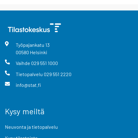
Työpajankatu
13
00580
Helsinki
Vaihde
029 551 1000
Tietopalvelu
029 551 2220
info@stat.fi
Kysy meiltä
Neuvonta ja tietopalvelu
Kysy tilastoista