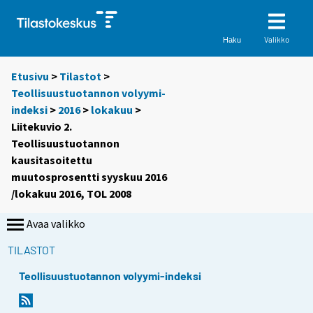
Valikko
Haku
Etusivu
>
Tilastot
>
Teollisuustuotannon volyymi-
indeksi
>
2016
>
lokakuu
>
Liitekuvio 2.
Teollisuustuotannon
kausitasoitettu
muutosprosentti syyskuu 2016
/lokakuu 2016, TOL 2008
Avaa valikko
TILASTOT
Teollisuustuotannon volyymi-indeksi