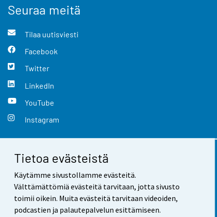
Seuraa meitä
Tilaa uutisviesti
Facebook
Twitter
LinkedIn
YouTube
Instagram
Tietoa evästeistä
Yhteystiedot
Käytämme sivustollamme evästeitä.
Palaute
Välttämättömiä evästeitä tarvitaan, jotta sivusto
toimii oikein. Muita evästeitä tarvitaan videoiden,
Käyttöehdot
podcastien ja palautepalvelun esittämiseen.