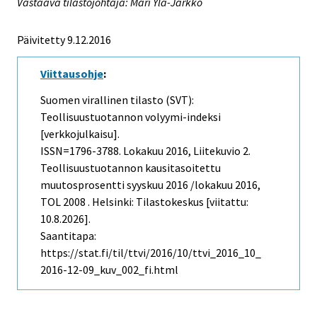
Vastaava tilastojohtaja: Mari Ylä-Jarkko
Päivitetty 9.12.2016
Viittausohje
:
Suomen virallinen tilasto (SVT):
Teollisuustuotannon volyymi-indeksi
[verkkojulkaisu].
ISSN=1796-3788.
Lokakuu
2016, Liitekuvio 2.
Teollisuustuotannon kausitasoitettu
muutosprosentti syyskuu 2016 /lokakuu 2016,
TOL 2008 . Helsinki: Tilastokeskus [viitattu:
10.8.2026].
Saantitapa:
https://stat.fi/til/ttvi/2016/10/ttvi_2016_10_
2016-12-09_kuv_002_fi.html