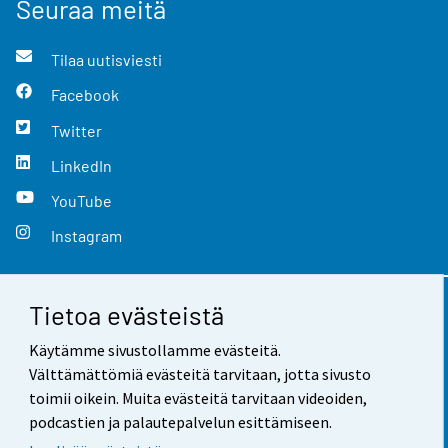
Seuraa meitä
Tilaa uutisviesti
Facebook
Twitter
LinkedIn
YouTube
Instagram
Tietoa evästeistä
Yhteystiedot
Käytämme sivustollamme evästeitä.
Palaute
Välttämättömiä evästeitä tarvitaan, jotta sivusto
toimii oikein. Muita evästeitä tarvitaan videoiden,
Käyttöehdot
podcastien ja palautepalvelun esittämiseen.
Tietosuoja