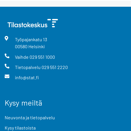
Työpajankatu
13
00580
Helsinki
Vaihde
029 551 1000
Tietopalvelu
029 551 2220
info@stat.fi
Kysy meiltä
Neuvonta ja tietopalvelu
Kysy tilastoista