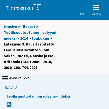
Valikko
Haku
Etusivu
>
Tilastot
>
Teollisuustuotannon volyymi-
indeksi
>
2016
>
toukokuu
>
Liitekuvio 3. Kausitasoitettu
teollisuustuotanto Suomi,
Saksa, Ruotsi, Ranska ja Iso-
Britannia (BCD) 2005 – 2016,
2010=100, TOL 2008
Avaa valikko
TILASTOT
Teollisuustuotannon volyymi-indeksi