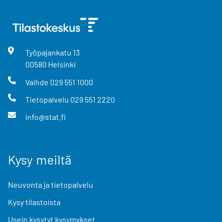
Työpajankatu
13
00580
Helsinki
Vaihde
029 551 1000
Tietopalvelu
029 551 2220
info@stat.fi
Kysy meiltä
Neuvonta ja tietopalvelu
Kysy tilastoista
Usein kysytyt kysymykset