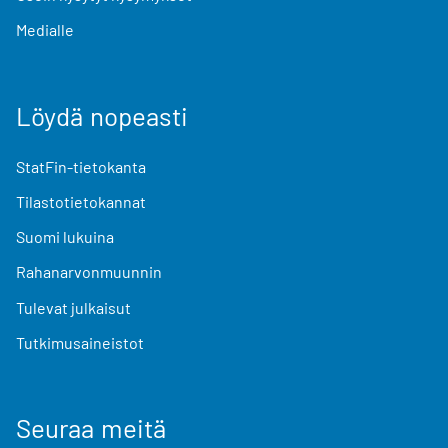
Medialle
Löydä nopeasti
StatFin-tietokanta
Tilastotietokannat
Suomi lukuina
Rahanarvonmuunnin
Tulevat julkaisut
Tutkimusaineistot
Seuraa meitä