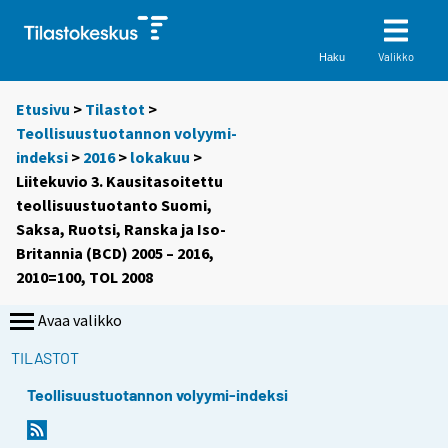
Valikko
Haku
Etusivu
>
Tilastot
>
Teollisuustuotannon volyymi-
indeksi
>
2016
>
lokakuu
>
Liitekuvio 3. Kausitasoitettu
teollisuustuotanto Suomi,
Saksa, Ruotsi, Ranska ja Iso-
Britannia (BCD) 2005 – 2016,
2010=100, TOL 2008
Avaa valikko
TILASTOT
Teollisuustuotannon volyymi-indeksi