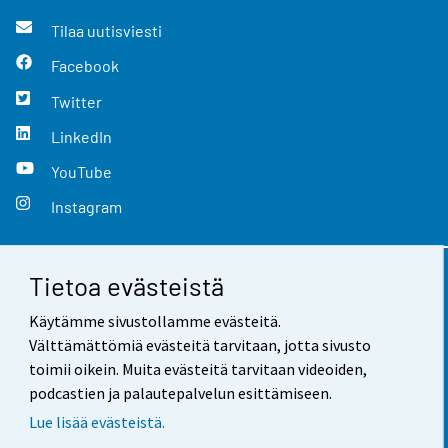
Tilaa uutisviesti
Facebook
Twitter
LinkedIn
YouTube
Instagram
Tietoa evästeistä
Yhteystiedot
Käytämme sivustollamme evästeitä.
Palaute
Välttämättömiä evästeitä tarvitaan, jotta sivusto
toimii oikein. Muita evästeitä tarvitaan videoiden,
Käyttöehdot
podcastien ja palautepalvelun esittämiseen.
Tietosuoja
Lue lisää evästeistä.