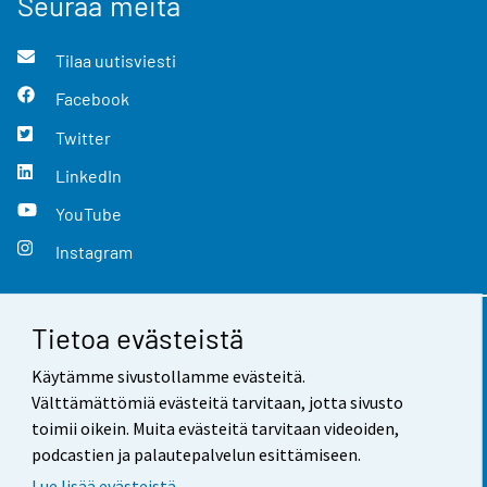
Seuraa meitä
Tilaa uutisviesti
Facebook
Twitter
LinkedIn
YouTube
Instagram
Tietoa evästeistä
Yhteystiedot
Käytämme sivustollamme evästeitä.
Palaute
Välttämättömiä evästeitä tarvitaan, jotta sivusto
toimii oikein. Muita evästeitä tarvitaan videoiden,
Käyttöehdot
podcastien ja palautepalvelun esittämiseen.
Tietosuoja
Lue lisää evästeistä.