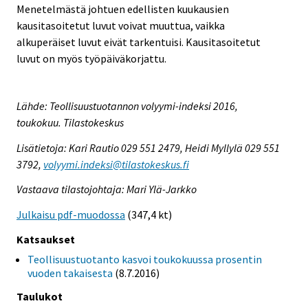
Menetelmästä johtuen edellisten kuukausien
kausitasoitetut luvut voivat muuttua, vaikka
alkuperäiset luvut eivät tarkentuisi. Kausitasoitetut
luvut on myös työpäiväkorjattu.
Lähde: Teollisuustuotannon volyymi-indeksi 2016,
toukokuu. Tilastokeskus
Lisätietoja: Kari Rautio 029 551 2479, Heidi Myllylä 029 551
3792,
volyymi.indeksi@tilastokeskus.fi
Vastaava tilastojohtaja: Mari Ylä-Jarkko
Julkaisu pdf-muodossa
(347,4 kt)
Katsaukset
Teollisuustuotanto kasvoi toukokuussa prosentin
vuoden takaisesta
(8.7.2016)
Taulukot