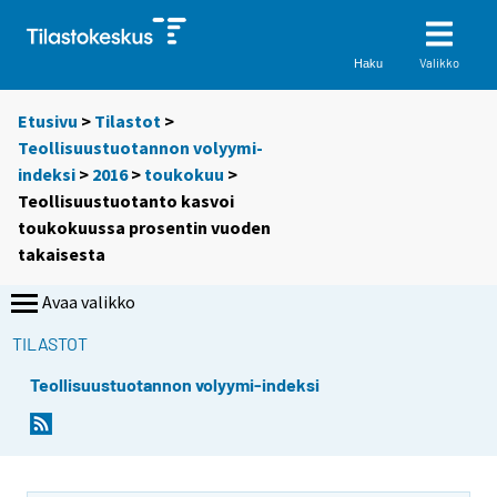
Valikko
Haku
Etusivu
>
Tilastot
>
Teollisuustuotannon volyymi-
indeksi
>
2016
>
toukokuu
>
Teollisuustuotanto kasvoi
toukokuussa prosentin vuoden
takaisesta
Avaa valikko
TILASTOT
Teollisuustuotannon volyymi-indeksi
Y
Y
o
o
u
u
a
a