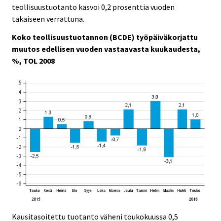
c
c
teollisuustuotanto kasvoi 0,2 prosenttia vuoden
e
e
takaiseen verrattuna.
.
.
Koko teollisuustuotannon (BCDE) työpäiväkorjattu
muutos edellisen vuoden vastaavasta kuukaudesta,
%, TOL 2008
Kausitasoitettu tuotanto väheni toukokuussa 0,5