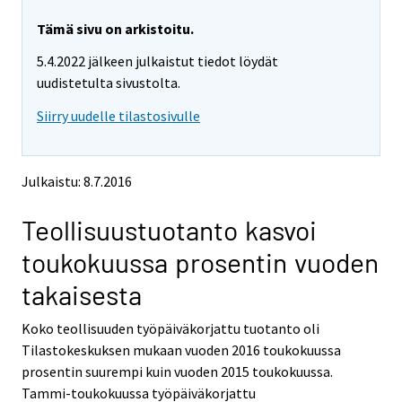
r
r
e
e
Tämä sivu on arkistoitu.
m
m
5.4.2022 jälkeen julkaistut tiedot löydät
o
o
v
v
uudistetulta sivustolta.
i
i
Siirry uudelle tilastosivulle
n
n
g
g
t
t
o
o
Julkaistu: 8.7.2016
a
a
n
n
Teollisuustuotanto kasvoi
o
o
t
t
toukokuussa prosentin vuoden
h
h
e
e
takaisesta
r
r
s
s
Koko teollisuuden työpäiväkorjattu tuotanto oli
e
e
Tilastokeskuksen mukaan vuoden 2016 toukokuussa
r
r
v
v
prosentin suurempi kuin vuoden 2015 toukokuussa.
i
i
Tammi-toukokuussa työpäiväkorjattu