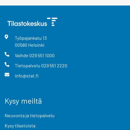
Työpajankatu
13
00580
Helsinki
Vaihde
029 551 1000
Tietopalvelu
029 551 2220
info@stat.fi
Kysy meiltä
Neuvonta ja tietopalvelu
Kysy tilastoista