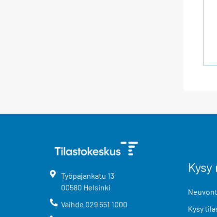
Kysy 
Työpajankatu
13
00580
Helsinki
Neuvonta
Vaihde
029 551 1000
Kysy tila