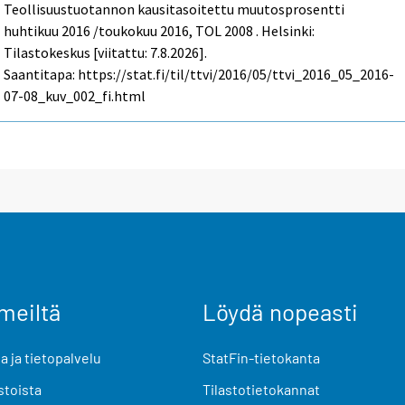
Teollisuustuotannon kausitasoitettu muutosprosentti
huhtikuu 2016 /toukokuu 2016, TOL 2008 . Helsinki:
Tilastokeskus [viitattu: 7.8.2026].
Saantitapa: https://stat.fi/til/ttvi/2016/05/ttvi_2016_05_2016-
07-08_kuv_002_fi.html
meiltä
Löydä nopeasti
 ja tietopalvelu
StatFin-tietokanta
stoista
Tilastotietokannat