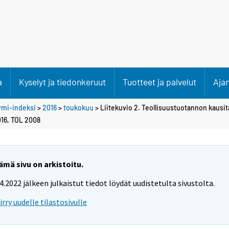
a
Kyselyt ja tiedonkeruut
Tuotteet ja palvelut
Aja
ymi-indeksi
>
2016
>
toukokuu
> Liitekuvio 2. Teollisuustuotannon kausit
16, TOL 2008
ämä sivu on arkistoitu.
.4.2022 jälkeen julkaistut tiedot löydät uudistetulta sivustolta.
iirry uudelle tilastosivulle