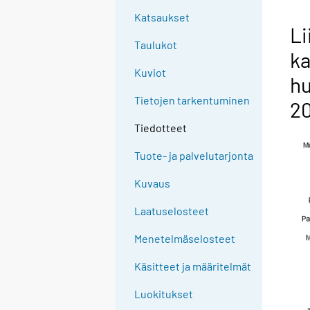
Katsaukset
Li
Taulukot
ka
Kuviot
hu
Tietojen tarkentuminen
2
Tiedotteet
Tuote- ja palvelutarjonta
Kuvaus
Laatuselosteet
Menetelmäselosteet
Käsitteet ja määritelmät
Luokitukset