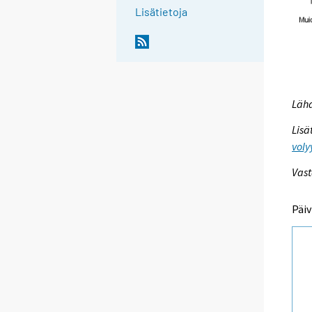
Lisätietoja
Lähd
Lisä
voly
Vast
Päiv