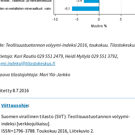
e: Teollisuustuotannon volyymi-indeksi 2016, toukokuu. Tilastokesku
tietoja: Kari Rautio 029 551 2479, Heidi Myllylä 029 551 3792,
ymi.indeksi@tilastokeskus.fi
aava tilastojohtaja: Mari Ylä-Jarkko
itetty 8.7.2016
Viittausohje
:
Suomen virallinen tilasto (SVT): Teollisuustuotannon volyymi-
indeksi [verkkojulkaisu].
ISSN=1796-3788.
Toukokuu
2016, Liitekuvio 2.