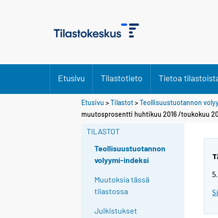
Etusivu
Tilastotieto
Tietoa tilastoist
Etusivu
>
Tilastot
>
Teollisuustuotannon voly
muutosprosentti huhtikuu 2016 /toukokuu 20
TILASTOT
Teollisuustuotannon
T
volyymi-indeksi
5
Muutoksia tässä
tilastossa
S
Julkistukset