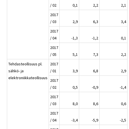
/ 02
0,1
2,2
2,1
2017
/ 03
2,9
6,3
3,4
2017
/ 04
-1,3
-1,2
0,1
2017
/ 05
5,1
7,3
2,2
Tehdasteollisuus pl.
2017
sähkö- ja
/ 01
3,9
6,8
2,9
elektroniikkateollisuus
2017
/ 02
0,5
-0,9
-1,4
2017
/ 03
8,0
8,6
0,6
2017
/ 04
-3,4
-5,9
-2,5