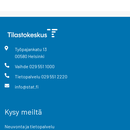
Työpajankatu
13
00580
Helsinki
Vaihde
029 551 1000
Tietopalvelu
029 551 2220
info@stat.fi
Kysy meiltä
Neuvonta ja tietopalvelu