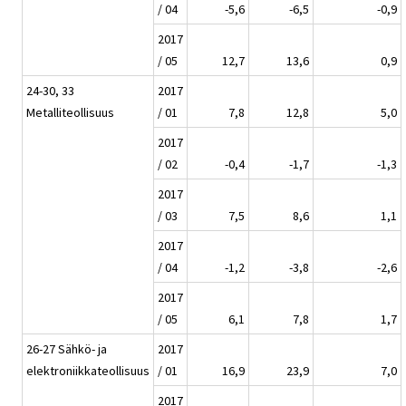
/ 04
-5,6
-6,5
-0,9
2017
/ 05
12,7
13,6
0,9
24-30, 33
2017
Metalliteollisuus
/ 01
7,8
12,8
5,0
2017
/ 02
-0,4
-1,7
-1,3
2017
/ 03
7,5
8,6
1,1
2017
/ 04
-1,2
-3,8
-2,6
2017
/ 05
6,1
7,8
1,7
26-27 Sähkö- ja
2017
elektroniikkateollisuus
/ 01
16,9
23,9
7,0
2017