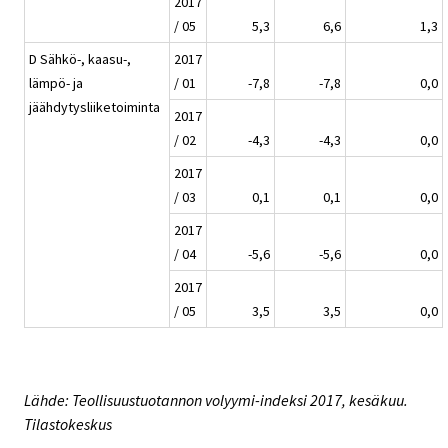
2017
/ 05
5,3
6,6
1,3
D Sähkö-, kaasu-,
2017
lämpö- ja
/ 01
-7,8
-7,8
0,0
jäähdytysliiketoiminta
2017
/ 02
-4,3
-4,3
0,0
2017
/ 03
0,1
0,1
0,0
2017
/ 04
-5,6
-5,6
0,0
2017
/ 05
3,5
3,5
0,0
Lähde: Teollisuustuotannon volyymi-indeksi 2017, kesäkuu.
Tilastokeskus