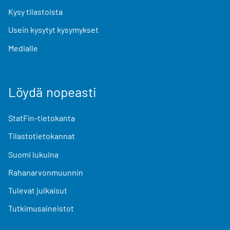
Kysy tilastoista
Usein kysytyt kysymykset
Medialle
Löydä nopeasti
StatFin-tietokanta
Tilastotietokannat
Suomi lukuina
Rahanarvonmuunnin
Tulevat julkaisut
Tutkimusaineistot