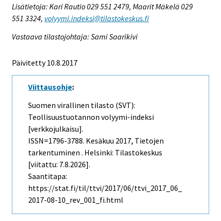
Lisätietoja: Kari Rautio 029 551 2479, Maarit Mäkelä 029
551 3324,
volyymi.indeksi@tilastokeskus.fi
Vastaava tilastojohtaja: Sami Saarikivi
Päivitetty 10.8.2017
Viittausohje
:
Suomen virallinen tilasto (SVT):
Teollisuustuotannon volyymi-indeksi
[verkkojulkaisu].
ISSN=1796-3788.
Kesäkuu
2017, Tietojen
tarkentuminen . Helsinki: Tilastokeskus
[viitattu: 7.8.2026].
Saantitapa:
https://stat.fi/til/ttvi/2017/06/ttvi_2017_06_
2017-08-10_rev_001_fi.html