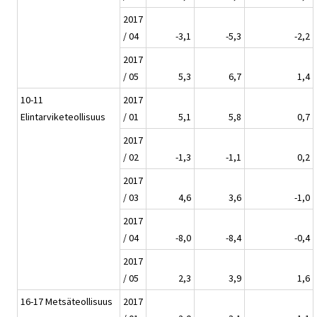
2017
/ 04
-3,1
-5,3
-2,2
2017
/ 05
5,3
6,7
1,4
10-11
2017
Elintarviketeollisuus
/ 01
5,1
5,8
0,7
2017
/ 02
-1,3
-1,1
0,2
2017
/ 03
4,6
3,6
-1,0
2017
/ 04
-8,0
-8,4
-0,4
2017
/ 05
2,3
3,9
1,6
16-17 Metsäteollisuus
2017