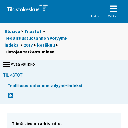
Valikko
Haku
Etusivu
>
Tilastot
>
Teollisuustuotannon volyymi-
indeksi
>
2017
>
kesäkuu
>
Tietojen tarkentuminen
Avaa valikko
TILASTOT
Teollisuustuotannon volyymi-indeksi
Tämä sivu on arkistoitu.