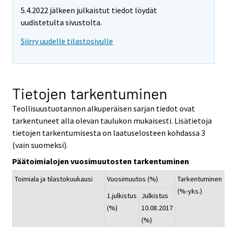
5.4.2022 jälkeen julkaistut tiedot löydät
uudistetulta sivustolta.
Siirry uudelle tilastosivulle
Tietojen tarkentuminen
Teollisuustuotannon alkuperäisen sarjan tiedot ovat
tarkentuneet alla olevan taulukon mukaisesti. Lisätietoja
tietojen tarkentumisesta on laatuselosteen kohdassa 3
(vain suomeksi).
Päätoimialojen vuosimuutosten tarkentuminen
Toimiala ja tilastokuukausi
Vuosimuutos (%)
Tarkentuminen
(%-yks.)
1.julkistus
Julkistus
(%)
10.08.2017
(%)