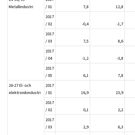
Metallindustri
/ 01
7,8
12,8
2017
/ 02
-0,4
-1,7
2017
/ 03
7,5
8,6
2017
/ 04
-1,2
-3,8
2017
/ 05
6,1
7,8
26-27 El- och
2017
elektronikindustri
/ 01
16,9
23,9
2017
/ 02
0,1
2,2
2017
/ 03
2,9
6,3