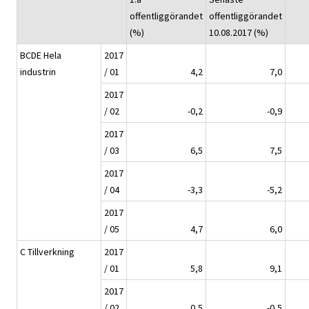
offentliggörandet
offentliggörandet
(%)
10.08.2017 (%)
BCDE Hela
2017
industrin
/ 01
4,2
7,0
2017
/ 02
-0,2
-0,9
2017
/ 03
6,5
7,5
2017
/ 04
-3,3
-5,2
2017
/ 05
4,7
6,0
C Tillverkning
2017
/ 01
5,8
9,1
2017
/ 02
0,5
-0,5