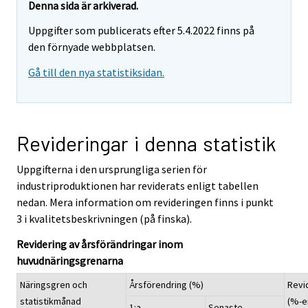
Denna sida är arkiverad.
Uppgifter som publicerats efter 5.4.2022 finns på
den förnyade webbplatsen.
Gå till den nya statistiksidan.
Revideringar i denna statistik
Uppgifterna i den ursprungliga serien för
industriproduktionen har reviderats enligt tabellen
nedan. Mera information om revideringen finns i punkt
3 i kvalitetsbeskrivningen (på finska).
Revidering av årsförändringar inom
huvudnäringsgrenarna
Näringsgren och
Årsförendring (%)
Revi
statistikmånad
(%-e
1:a
Senaste