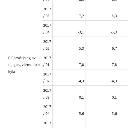
2017
/ 03
7,2
8,3
2017
/ 04
-3,1
-5,3
2017
/ 05
5,3
6,7
D Försörjning av
2017
el, gas, värme och
/ 01
-7,8
-7,8
kyla
2017
/ 02
-4,3
-4,3
2017
/ 03
0,1
0,1
2017
/ 04
-5,6
-5,6
2017