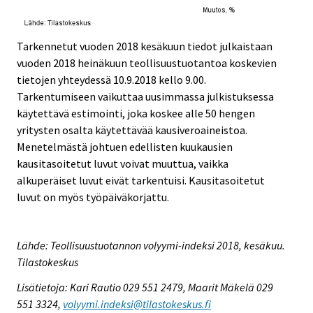
Tarkennetut vuoden 2018 kesäkuun tiedot julkaistaan
vuoden 2018 heinäkuun teollisuustuotantoa koskevien
tietojen yhteydessä 10.9.2018 kello 9.00.
Tarkentumiseen vaikuttaa uusimmassa julkistuksessa
käytettävä estimointi, joka koskee alle 50 hengen
yritysten osalta käytettävää kausiveroaineistoa.
Menetelmästä johtuen edellisten kuukausien
kausitasoitetut luvut voivat muuttua, vaikka
alkuperäiset luvut eivät tarkentuisi. Kausitasoitetut
luvut on myös työpäiväkorjattu.
Lähde: Teollisuustuotannon volyymi-indeksi 2018, kesäkuu.
Tilastokeskus
Lisätietoja: Kari Rautio 029 551 2479, Maarit Mäkelä 029
551 3324,
volyymi.indeksi@tilastokeskus.fi