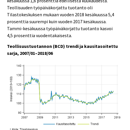
kesäkuussa 1,6 prosenttia edellisestä kuukaudesta.
i
i
Teollisuuden työpäiväkorjattu tuotanto oli
c
c
e
e
Tilastokeskuksen mukaan vuoden 2018 kesäkuussa 5,4
.
.
prosenttia suurempi kuin vuoden 2017 kesäkuussa.
Tammi-kesäkuussa työpäiväkorjattu tuotanto kasvoi
4,5 prosenttia vuodentakaisesta.
Teollisuustuotannon (BCD) trendi ja kausitasoitettu
sarja, 2007/01–2018/06