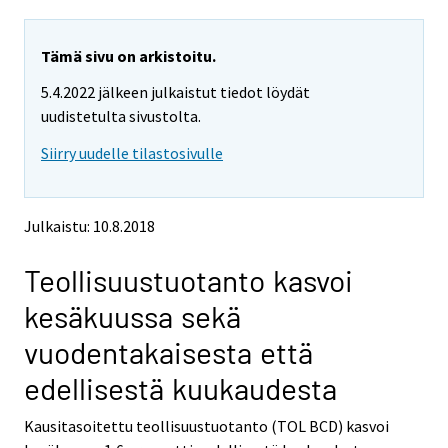
a
a
r
r
e
e
Tämä sivu on arkistoitu.
m
m
5.4.2022 jälkeen julkaistut tiedot löydät
o
o
v
v
uudistetulta sivustolta.
i
i
Siirry uudelle tilastosivulle
n
n
g
g
t
t
o
o
Julkaistu: 10.8.2018
a
a
n
n
Teollisuustuotanto kasvoi
o
o
t
t
kesäkuussa sekä
h
h
e
e
vuodentakaisesta että
r
r
s
s
edellisestä kuukaudesta
e
e
r
r
Kausitasoitettu teollisuustuotanto (TOL BCD) kasvoi
v
v