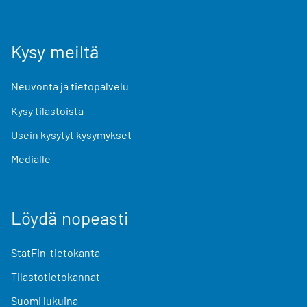
Kysy meiltä
Neuvonta ja tietopalvelu
Kysy tilastoista
Usein kysytyt kysymykset
Medialle
Löydä nopeasti
StatFin-tietokanta
Tilastotietokannat
Suomi lukuina