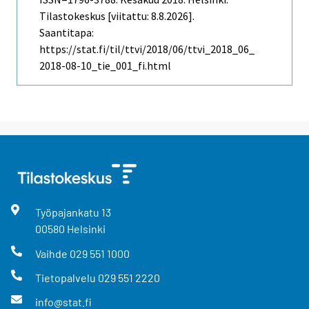
Tilastokeskus [viitattu: 8.8.2026].
Saantitapa:
https://stat.fi/til/ttvi/2018/06/ttvi_2018_06_
2018-08-10_tie_001_fi.html
Työpajankatu
13
00580
Helsinki
Vaihde
029 551 1000
Tietopalvelu
029 551 2220
info@stat.fi