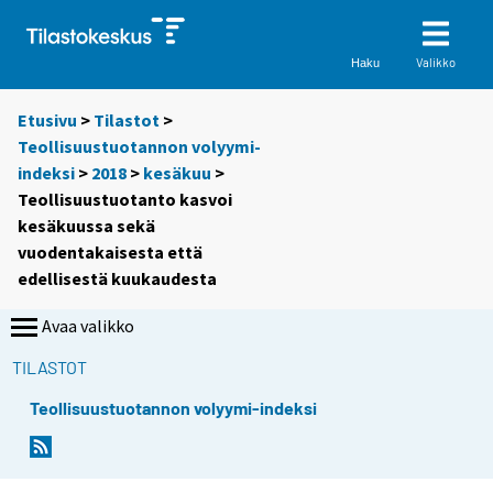
Valikko
Haku
Etusivu
>
Tilastot
>
Teollisuustuotannon volyymi-
indeksi
>
2018
>
kesäkuu
>
Teollisuustuotanto kasvoi
kesäkuussa sekä
vuodentakaisesta että
edellisestä kuukaudesta
Avaa valikko
TILASTOT
Teollisuustuotannon volyymi-indeksi
Y
Y
o
o
u
u