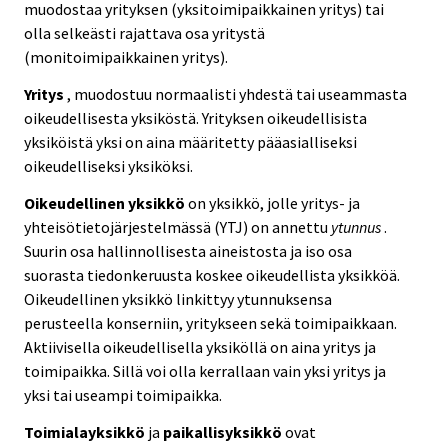
muodostaa yrityksen (yksitoimipaikkainen yritys) tai
olla selkeästi rajattava osa yritystä
(monitoimipaikkainen yritys).
Yritys
, muodostuu normaalisti yhdestä tai useammasta
oikeudellisesta yksiköstä. Yrityksen oikeudellisista
yksiköistä yksi on aina määritetty pääasialliseksi
oikeudelliseksi yksiköksi.
Oikeudellinen yksikkö
on yksikkö, jolle yritys- ja
yhteisötietojärjestelmässä (YTJ) on annettu
ytunnus
.
Suurin osa hallinnollisesta aineistosta ja iso osa
suorasta tiedonkeruusta koskee oikeudellista yksikköä.
Oikeudellinen yksikkö linkittyy ytunnuksensa
perusteella konserniin, yritykseen sekä toimipaikkaan.
Aktiivisella oikeudellisella yksiköllä on aina yritys ja
toimipaikka. Sillä voi olla kerrallaan vain yksi yritys ja
yksi tai useampi toimipaikka.
Toimialayksikkö
ja
paikallisyksikkö
ovat