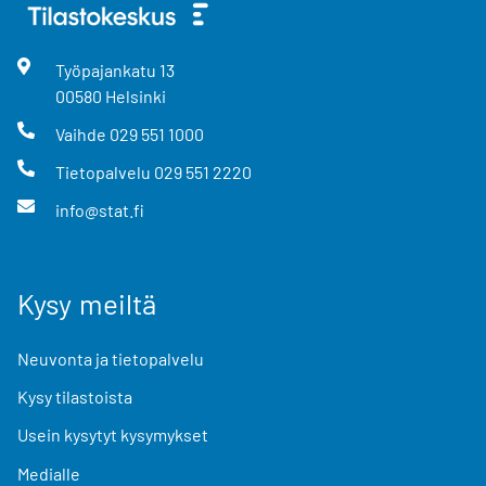
Työpajankatu
13
00580
Helsinki
Vaihde
029 551 1000
Tietopalvelu
029 551 2220
info@stat.fi
Kysy meiltä
Neuvonta ja tietopalvelu
Kysy tilastoista
Usein kysytyt kysymykset
Medialle