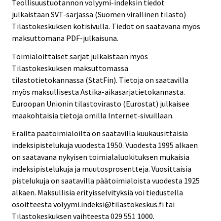
Teollisuustuotannon volyymi-indeksin tiedot
julkaistaan SVT-sarjassa (Suomen virallinen tilasto)
Tilastokeskuksen kotisivulla. Tiedot on saatavana myös
maksuttomana PDF-julkaisuna.
Toimialoittaiset sarjat julkaistaan myös
Tilastokeskuksen maksuttomassa
tilastotietokannassa (StatFin). Tietoja on saatavilla
myös maksullisesta Astika-aikasarjatietokannasta.
Euroopan Unionin tilastovirasto (Eurostat) julkaisee
maakohtaisia tietoja omilla Internet-sivuillaan.
Eräiltä päätoimialoilta on saatavilla kuukausittaisia
indeksipistelukuja vuodesta 1950. Vuodesta 1995 alkaen
on saatavana nykyisen toimialaluokituksen mukaisia
indeksipistelukuja ja muutosprosentteja. Vuosittaisia
pistelukuja on saatavilla päätoimialoista vuodesta 1925
alkaen. Maksullisia erityisselvityksiä voi tiedustella
osoitteesta volyymi.indeksi@tilastokeskus.fi tai
Tilastokeskuksen vaihteesta 029 551 1000.