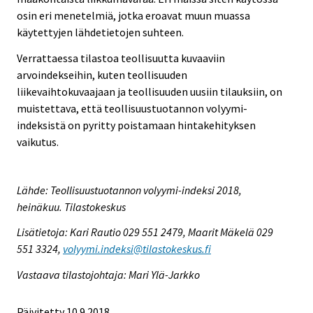
osin eri menetelmiä, jotka eroavat muun muassa
käytettyjen lähdetietojen suhteen.
Verrattaessa tilastoa teollisuutta kuvaaviin
arvoindekseihin, kuten teollisuuden
liikevaihtokuvaajaan ja teollisuuden uusiin tilauksiin, on
muistettava, että teollisuustuotannon volyymi-
indeksistä on pyritty poistamaan hintakehityksen
vaikutus.
Lähde: Teollisuustuotannon volyymi-indeksi 2018,
heinäkuu. Tilastokeskus
Lisätietoja: Kari Rautio 029 551 2479, Maarit Mäkelä 029
551 3324,
volyymi.indeksi@tilastokeskus.fi
Vastaava tilastojohtaja: Mari Ylä-Jarkko
Päivitetty 10.9.2018