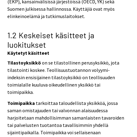
(EKP), kansainvälisissä järjestöissä (OECD, YK) sekä
Suomen julkisessa hallinnossa. Käyttäjiä ovat myös
elinkeinoelämä ja tutkimuslaitokset.
1.2 Keskeiset käsitteet ja
luokitukset
Käytetyt käsitteet
Tilastoyksikkö
on se tilastollinen perusyksikkö, jota
tilastointi koskee. Teollisuustuotannon volyymi-
indeksin ensisijainen tilastoyksikkö on teollisuuden
toimialalle kuuluva oikeudellinen yksikkö tai
toimipaikka.
Toimipaikka
tarkoittaa taloudellista yksikköä, jossa
saman omistajuuden tai valvonnan alaisuudessa
harjoitetaan mahdollisimman samanlaisten tavaroiden
tai palvelusten tuotantoa tavallisimmin yhdellä
sijaintipaikalla. Toimipaikka voi sellaisenaan