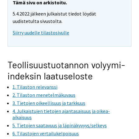
Tämä sivu on arkistoitu.
5.4.2022 jälkeen julkaistut tiedot löydät
uudistetulta sivustolta.
Siirry uudelle tilastosivulle
Teollisuustuotannon volyymi-
indeksin laatuseloste
1. Tilaston relevanssi
2. Tilaston menetelmäkuvaus
3. Tietojen oikeellisuus ja tarkkuus
4. Julkaistujen tietojen ajantasaisuus ja oikea-
aikaisuus
5. Tietojen saatavuus ja läpinäkyvyys/selkeys
6. Tilastojen vertailukelpoisuus