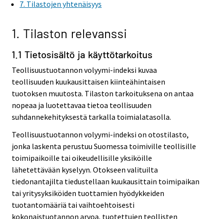
7. Tilastojen yhtenäisyys
1. Tilaston relevanssi
1.1 Tietosisältö ja käyttötarkoitus
Teollisuustuotannon volyymi-indeksi kuvaa
teollisuuden kuukausittaisen kiinteähintaisen
tuotoksen muutosta. Tilaston tarkoituksena on antaa
nopeaa ja luotettavaa tietoa teollisuuden
suhdannekehityksestä tarkalla toimialatasolla.
Teollisuustuotannon volyymi-indeksi on otostilasto,
jonka laskenta perustuu Suomessa toimiville teollisille
toimipaikoille tai oikeudellisille yksiköille
lähetettävään kyselyyn. Otokseen valituilta
tiedonantajilta tiedustellaan kuukausittain toimipaikan
tai yritysyksiköiden tuottamien hyödykkeiden
tuotantomääriä tai vaihtoehtoisesti
kokonaistuotannon arvoa, tuotettujen teollisten