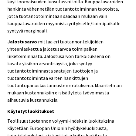
käyttöomaisuuden luovutusvoitoilla. Kauppatavaroiden
hankinta vähennetään tuotantotoiminnan tuotoista,
jotta tuotantotoimintaan saadaan mukaan vain
kauppatavaroiden myynnistä yritykselle/toimipaikalle
syntyvä marginaali.
Jalostusarvo
mittaa eri tuotannontekijöiden
yhteenlaskettua jalostusarvoa toimipaikan
liiketoiminnasta. Jalostusarvon tarkoituksena on
kuvata yksikön arvonlisäystä, joka syntyy
tuotantotoiminnasta saatujen tuottojen ja
tuotantotoimintaa varten hankittujen
tuotantopanoskustannusten erotuksena. Määritelmän
mukaan kustannuksiin ei sisällytetä työvoimasta
aiheutuvia kustannuksia.
Käytetyt luokitukset
Teollisuustuotannon volyymi-indeksin luokituksina
käytetään Euroopan Unionin hyödykeluokitusta,
toimialaluokitusta ja käyttötarkoitusluokitusta