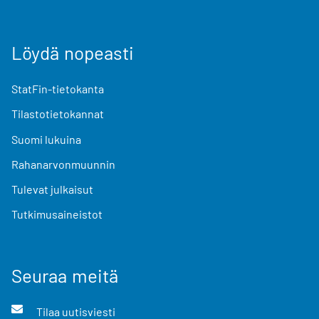
Löydä nopeasti
StatFin-tietokanta
Tilastotietokannat
Suomi lukuina
Rahanarvonmuunnin
Tulevat julkaisut
Tutkimusaineistot
Seuraa meitä
Tilaa uutisviesti