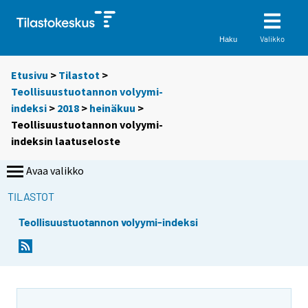
Valikko
Haku
Etusivu
>
Tilastot
>
Teollisuustuotannon volyymi-
indeksi
>
2018
>
heinäkuu
>
Teollisuustuotannon volyymi-
indeksin laatuseloste
Avaa valikko
TILASTOT
Teollisuustuotannon volyymi-indeksi