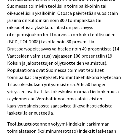
Suomessa toimiviin teollisiin toimipaikkoihin tai
oikeudellisiin yksiköihin. Otosta päivitetään vuosittain
ja siinä on kulloinkin noin 800 toimipaikkaa tai
oikeudellista yksikköä. Tilaston peittävyys
otosperusjoukon bruttoarvosta on koko teollisuuden
(BCD, TOL 2008) tasolla noin 80 prosenttia.
Bruttoarvopeittävyys vaihtelee noin 40 prosentista (14
Vaatteiden valmistus) vajaaseen 100 prosenttiin (19
Koksin ja jalostettujen öljytuotteiden valmistus).
Populaationa ovat Suomessa toimivat teolliset
toimipaikat tai yritykset. Poimintakehikkona käytetään
Tilastokeskuksen yritysrekisteriä. Alle 50 hengen
yritysten osalta Tilastokeskuksen omaa tiedonkeruuta
täydennetään Verohallinnon oma-aloitteisten
kausiveroaineistosta saatavista liikevaihtotiedoista
lasketulla ennusteella.
Teollisuustuotannon volyymi-indeksin tarkimman
toimialatason (kolminumerotaso) indeksit lasketaan