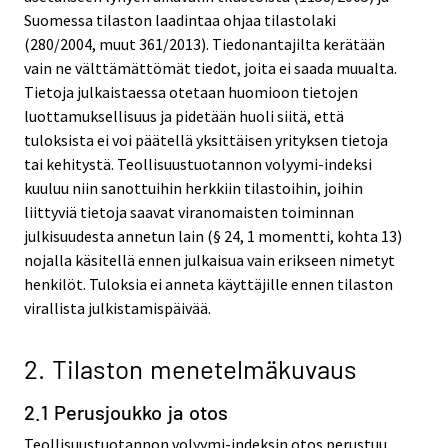
Suomessa tilaston laadintaa ohjaa tilastolaki
(280/2004, muut 361/2013). Tiedonantajilta kerätään
vain ne välttämättömät tiedot, joita ei saada muualta.
Tietoja julkaistaessa otetaan huomioon tietojen
luottamuksellisuus ja pidetään huoli siitä, että
tuloksista ei voi päätellä yksittäisen yrityksen tietoja
tai kehitystä. Teollisuustuotannon volyymi-indeksi
kuuluu niin sanottuihin herkkiin tilastoihin, joihin
liittyviä tietoja saavat viranomaisten toiminnan
julkisuudesta annetun lain (§ 24, 1 momentti, kohta 13)
nojalla käsitellä ennen julkaisua vain erikseen nimetyt
henkilöt. Tuloksia ei anneta käyttäjille ennen tilaston
virallista julkistamispäivää.
2. Tilaston menetelmäkuvaus
2.1 Perusjoukko ja otos
Teollisuustuotannon volyymi-indeksin otos perustuu