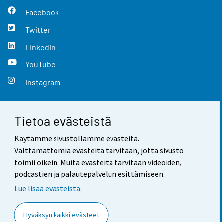
Facebook
Twitter
LinkedIn
YouTube
Instagram
Tietoa evästeistä
Yhteystiedot
Käytämme sivustollamme evästeitä.
Palaute
Välttämättömiä evästeitä tarvitaan, jotta sivusto
toimii oikein. Muita evästeitä tarvitaan videoiden,
Käyttöehdot
podcastien ja palautepalvelun esittämiseen.
Tietosuoja
Lue lisää evästeistä.
Saavutettavuus
Hyväksyn kaikki evästeet