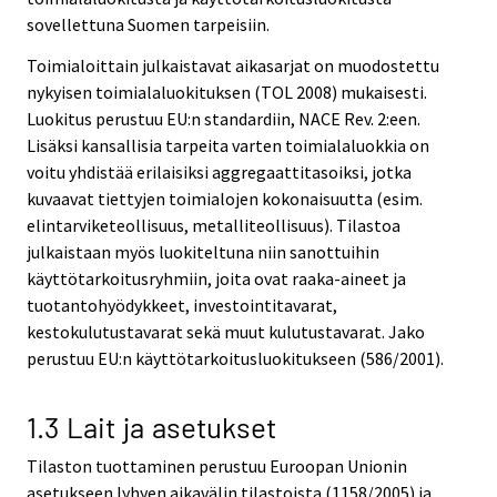
sovellettuna Suomen tarpeisiin.
Toimialoittain julkaistavat aikasarjat on muodostettu
nykyisen toimialaluokituksen (TOL 2008) mukaisesti.
Luokitus perustuu EU:n standardiin, NACE Rev. 2:een.
Lisäksi kansallisia tarpeita varten toimialaluokkia on
voitu yhdistää erilaisiksi aggregaattitasoiksi, jotka
kuvaavat tiettyjen toimialojen kokonaisuutta (esim.
elintarviketeollisuus, metalliteollisuus). Tilastoa
julkaistaan myös luokiteltuna niin sanottuihin
käyttötarkoitusryhmiin, joita ovat raaka-aineet ja
tuotantohyödykkeet, investointitavarat,
kestokulutustavarat sekä muut kulutustavarat. Jako
perustuu EU:n käyttötarkoitusluokitukseen (586/2001).
1.3 Lait ja asetukset
Tilaston tuottaminen perustuu Euroopan Unionin
asetukseen lyhyen aikavälin tilastoista (1158/2005) ja