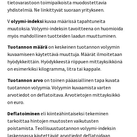
tietovarastoon toimipaikoista muodostettavia
yhdistelmiä. Ne linkittyvät suoraan yritykseen.
V
olyymi-indeksi
kuvaa määrissä tapahtuneita
muutoksia. Volyymi-indeksin tavoitteena on huomioida
myös mahdollinen tuotteiden laadun muuttuminen.
Tuotannon määrä
on keskeinen tuotannon volyymin
kuvaamiseen käytettävä muuttuja. Määrät ilmoitetaan
hyödykkeittäin. Hyödykkeestä riippuen mittayksikkönä
on esimerkiksi kilogramma, litra tai kappale.
Tuotannon arvo
on toinen pääasiallinen tapa kuvata
tuotannon volyymia. Volyymin kuvaamista varten
arvotiedot on deflatoitava. Arvotietojen mittayksikkö
on euro.
Deflatoiminen
eli kiinteähintaiseksi tekeminen
tarkoittaa hintojen muutosten vaikutusten
poistamista. Teollisuustuotannon volyymi-indeksin
laskennassa käytettävät arvotiedot deflatoidaan