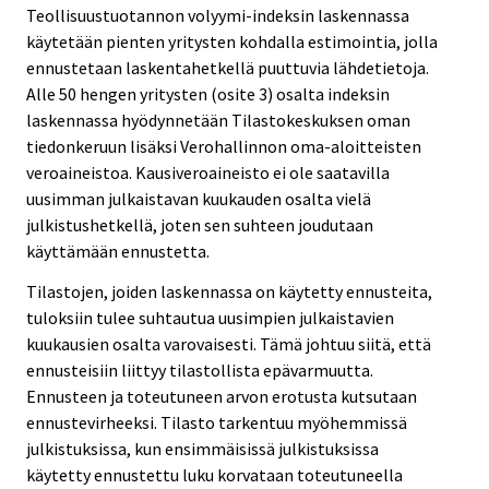
Teollisuustuotannon volyymi-indeksin laskennassa
käytetään pienten yritysten kohdalla estimointia, jolla
ennustetaan laskentahetkellä puuttuvia lähdetietoja.
Alle 50 hengen yritysten (osite 3) osalta indeksin
laskennassa hyödynnetään Tilastokeskuksen oman
tiedonkeruun lisäksi Verohallinnon oma-aloitteisten
veroaineistoa. Kausiveroaineisto ei ole saatavilla
uusimman julkaistavan kuukauden osalta vielä
julkistushetkellä, joten sen suhteen joudutaan
käyttämään ennustetta.
Tilastojen, joiden laskennassa on käytetty ennusteita,
tuloksiin tulee suhtautua uusimpien julkaistavien
kuukausien osalta varovaisesti. Tämä johtuu siitä, että
ennusteisiin liittyy tilastollista epävarmuutta.
Ennusteen ja toteutuneen arvon erotusta kutsutaan
ennustevirheeksi. Tilasto tarkentuu myöhemmissä
julkistuksissa, kun ensimmäisissä julkistuksissa
käytetty ennustettu luku korvataan toteutuneella