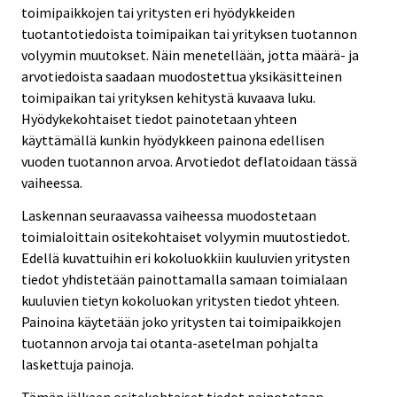
toimipaikkojen tai yritysten eri hyödykkeiden
tuotantotiedoista toimipaikan tai yrityksen tuotannon
volyymin muutokset. Näin menetellään, jotta määrä- ja
arvotiedoista saadaan muodostettua yksikäsitteinen
toimipaikan tai yrityksen kehitystä kuvaava luku.
Hyödykekohtaiset tiedot painotetaan yhteen
käyttämällä kunkin hyödykkeen painona edellisen
vuoden tuotannon arvoa. Arvotiedot deflatoidaan tässä
vaiheessa.
Laskennan seuraavassa vaiheessa muodostetaan
toimialoittain ositekohtaiset volyymin muutostiedot.
Edellä kuvattuihin eri kokoluokkiin kuuluvien yritysten
tiedot yhdistetään painottamalla samaan toimialaan
kuuluvien tietyn kokoluokan yritysten tiedot yhteen.
Painoina käytetään joko yritysten tai toimipaikkojen
tuotannon arvoja tai otanta-asetelman pohjalta
laskettuja painoja.