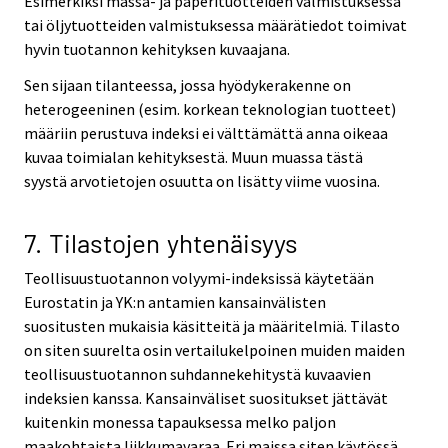
Esimerkiksi massa- ja paperituotteiden valmistuksessa
tai öljytuotteiden valmistuksessa määrätiedot toimivat
hyvin tuotannon kehityksen kuvaajana.
Sen sijaan tilanteessa, jossa hyödykerakenne on
heterogeeninen (esim. korkean teknologian tuotteet)
määriin perustuva indeksi ei välttämättä anna oikeaa
kuvaa toimialan kehityksestä. Muun muassa tästä
syystä arvotietojen osuutta on lisätty viime vuosina.
7. Tilastojen yhtenäisyys
Teollisuustuotannon volyymi-indeksissä käytetään
Eurostatin ja YK:n antamien kansainvälisten
suositusten mukaisia käsitteitä ja määritelmiä. Tilasto
on siten suurelta osin vertailukelpoinen muiden maiden
teollisuustuotannon suhdannekehitystä kuvaavien
indeksien kanssa. Kansainväliset suositukset jättävät
kuitenkin monessa tapauksessa melko paljon
maakohtaista liikkumavaraa. Eri maissa siten käytössä