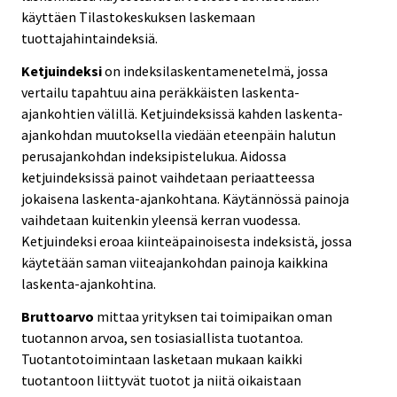
käyttäen Tilastokeskuksen laskemaan
tuottajahintaindeksiä.
Ketjuindeksi
on indeksilaskentamenetelmä, jossa
vertailu tapahtuu aina peräkkäisten laskenta-
ajankohtien välillä. Ketjuindeksissä kahden laskenta-
ajankohdan muutoksella viedään eteenpäin halutun
perusajankohdan indeksipistelukua. Aidossa
ketjuindeksissä painot vaihdetaan periaatteessa
jokaisena laskenta-ajankohtana. Käytännössä painoja
vaihdetaan kuitenkin yleensä kerran vuodessa.
Ketjuindeksi eroaa kiinteäpainoisesta indeksistä, jossa
käytetään saman viiteajankohdan painoja kaikkina
laskenta-ajankohtina.
Bruttoarvo
mittaa yrityksen tai toimipaikan oman
tuotannon arvoa, sen tosiasiallista tuotantoa.
Tuotantotoimintaan lasketaan mukaan kaikki
tuotantoon liittyvät tuotot ja niitä oikaistaan