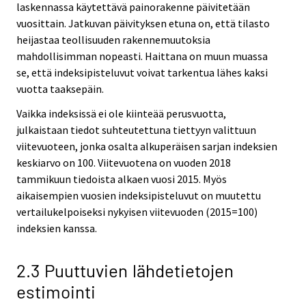
laskennassa käytettävä painorakenne päivitetään
vuosittain. Jatkuvan päivityksen etuna on, että tilasto
heijastaa teollisuuden rakennemuutoksia
mahdollisimman nopeasti. Haittana on muun muassa
se, että indeksipisteluvut voivat tarkentua lähes kaksi
vuotta taaksepäin.
Vaikka indeksissä ei ole kiinteää perusvuotta,
julkaistaan tiedot suhteutettuna tiettyyn valittuun
viitevuoteen, jonka osalta alkuperäisen sarjan indeksien
keskiarvo on 100. Viitevuotena on vuoden 2018
tammikuun tiedoista alkaen vuosi 2015. Myös
aikaisempien vuosien indeksipisteluvut on muutettu
vertailukelpoiseksi nykyisen viitevuoden (2015=100)
indeksien kanssa.
2.3 Puuttuvien lähdetietojen
estimointi