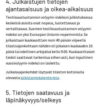
4. Julkaistujen tietojen
ajantasaisuus ja oikea-aikaisuus
Teollisuustuotannon volyymi-indeksin julkistuksessa
keskeisiä asioita ovat nopeus, luotettavuus ja
vertailtavuus. Suomen teollisuustuotannon volyymi-
indeksi on yksi Euroopan Unionin nopeimmista. Se
julkaistaan kuukausittain noin 40 päivän viipeellä
tilastoajankohtaan nähden eli jokaisen kuukauden 10.
päivä tai edellinen arkipäivä kello 9.00. Kuukausittaiset
tiedot saattavat tarkentua siihen asti, kun lopullinen
vuosivolyymi-indeksi on laskettu.
Julkaisuajankohdat löytyvät tilaston kotisivulla
olevasta
julkistamiskalenterista
.
5. Tietojen saatavuus ja
läpinäkyvyys/selkeys