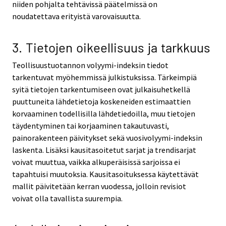
niiden pohjalta tehtävissä päätelmissä on
noudatettava erityistä varovaisuutta.
3. Tietojen oikeellisuus ja tarkkuus
Teollisuustuotannon volyymi-indeksin tiedot
tarkentuvat myöhemmissä julkistuksissa. Tärkeimpiä
syitä tietojen tarkentumiseen ovat julkaisuhetkellä
puuttuneita lähdetietoja koskeneiden estimaattien
korvaaminen todellisilla lähdetiedoilla, muu tietojen
täydentyminen tai korjaaminen takautuvasti,
painorakenteen päivitykset sekä vuosivolyymi-indeksin
laskenta. Lisäksi kausitasoitetut sarjat ja trendisarjat
voivat muuttua, vaikka alkuperäisissä sarjoissa ei
tapahtuisi muutoksia. Kausitasoituksessa käytettävät
mallit päivitetään kerran vuodessa, jolloin revisiot
voivat olla tavallista suurempia.