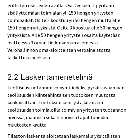
erillisten ositteiden avulla. Ositteeseen 1 pyritään
sisällyttämään toimialan yli 150 hengen yritysten
toimipaikat. Osite 2 koostuu yli 50 hengen mutta alle
150 hengen yrityksistä. Osite 3 koostuu alle 50 hengen
yrityksistä. Alle 50 hengen yritysten osalta käytetään
ositteessa 3 oman tiedonkeruun asemesta
Verohallinnon oma-aloitteisten veroaineistosta
laskettuja indeksejä.
2.2 Laskentamenetelmä
Teollisuustuotannon volyymi-indeksi pyrkii kuvaamaan
teollisuuden kiinteähintaisen tuotoksen muutosta
kuukausittain. Tuotoksen kehitystä kuvataan
teollisuuden toimialoilla toimivien yritysten tuotannon
arvossa, määrissä sekä hinnoissa tapahtuneiden
muutosten kautta.
Tilaston laskenta aloitetaan laskemalla yksittäisten