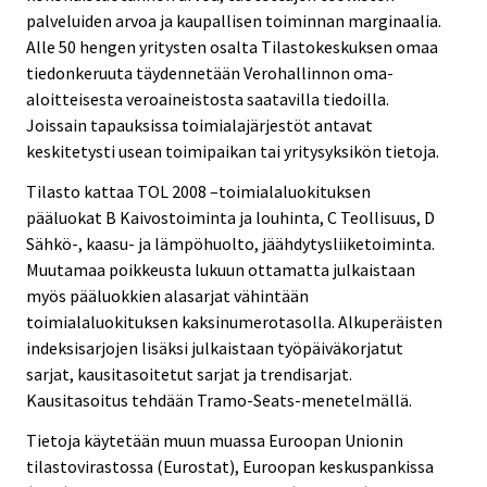
palveluiden arvoa ja kaupallisen toiminnan marginaalia.
Alle 50 hengen yritysten osalta Tilastokeskuksen omaa
tiedonkeruuta täydennetään Verohallinnon oma-
aloitteisesta veroaineistosta saatavilla tiedoilla.
Joissain tapauksissa toimialajärjestöt antavat
keskitetysti usean toimipaikan tai yritysyksikön tietoja.
Tilasto kattaa TOL 2008 –toimialaluokituksen
pääluokat B Kaivostoiminta ja louhinta, C Teollisuus, D
Sähkö-, kaasu- ja lämpöhuolto, jäähdytysliiketoiminta.
Muutamaa poikkeusta lukuun ottamatta julkaistaan
myös pääluokkien alasarjat vähintään
toimialaluokituksen kaksinumerotasolla. Alkuperäisten
indeksisarjojen lisäksi julkaistaan työpäiväkorjatut
sarjat, kausitasoitetut sarjat ja trendisarjat.
Kausitasoitus tehdään Tramo-Seats-menetelmällä.
Tietoja käytetään muun muassa Euroopan Unionin
tilastovirastossa (Eurostat), Euroopan keskuspankissa