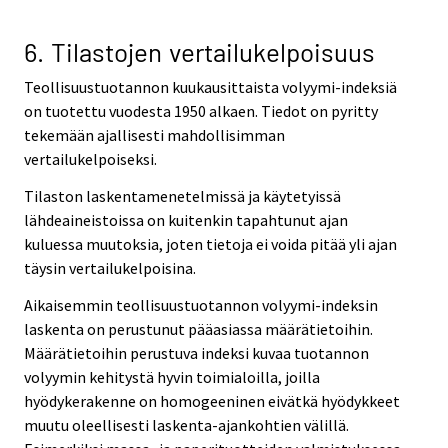
6. Tilastojen vertailukelpoisuus
Teollisuustuotannon kuukausittaista volyymi-indeksiä
on tuotettu vuodesta 1950 alkaen. Tiedot on pyritty
tekemään ajallisesti mahdollisimman
vertailukelpoiseksi.
Tilaston laskentamenetelmissä ja käytetyissä
lähdeaineistoissa on kuitenkin tapahtunut ajan
kuluessa muutoksia, joten tietoja ei voida pitää yli ajan
täysin vertailukelpoisina.
Aikaisemmin teollisuustuotannon volyymi-indeksin
laskenta on perustunut pääasiassa määrätietoihin.
Määrätietoihin perustuva indeksi kuvaa tuotannon
volyymin kehitystä hyvin toimialoilla, joilla
hyödykerakenne on homogeeninen eivätkä hyödykkeet
muutu oleellisesti laskenta-ajankohtien välillä.