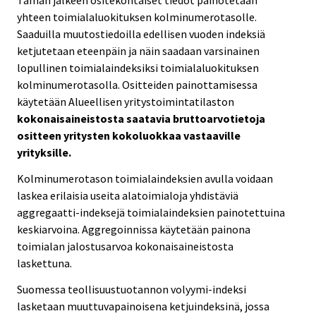
Tämän jälkeen ositekohtaiset tiedot painotetaan
yhteen toimialaluokituksen kolminumerotasolle.
Saaduilla muutostiedoilla edellisen vuoden indeksiä
ketjutetaan eteenpäin ja näin saadaan varsinainen
lopullinen toimialaindeksiksi toimialaluokituksen
kolminumerotasolla. Ositteiden painottamisessa
käytetään Alueellisen yritystoimintatilaston
kokonaisaineistosta saatavia bruttoarvotietoja
ositteen yritysten kokoluokkaa vastaaville
yrityksille.
Kolminumerotason toimialaindeksien avulla voidaan
laskea erilaisia useita alatoimialoja yhdistäviä
aggregaatti-indeksejä toimialaindeksien painotettuina
keskiarvoina. Aggregoinnissa käytetään painona
toimialan jalostusarvoa kokonaisaineistosta
laskettuna.
Suomessa teollisuustuotannon volyymi-indeksi
lasketaan muuttuvapainoisena ketjuindeksinä, jossa