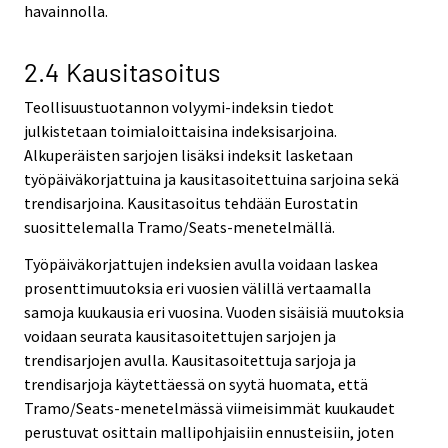
havainnolla.
2.4 Kausitasoitus
Teollisuustuotannon volyymi-indeksin tiedot
julkistetaan toimialoittaisina indeksisarjoina.
Alkuperäisten sarjojen lisäksi indeksit lasketaan
työpäiväkorjattuina ja kausitasoitettuina sarjoina sekä
trendisarjoina. Kausitasoitus tehdään Eurostatin
suosittelemalla Tramo/Seats-menetelmällä.
Työpäiväkorjattujen indeksien avulla voidaan laskea
prosenttimuutoksia eri vuosien välillä vertaamalla
samoja kuukausia eri vuosina. Vuoden sisäisiä muutoksia
voidaan seurata kausitasoitettujen sarjojen ja
trendisarjojen avulla. Kausitasoitettuja sarjoja ja
trendisarjoja käytettäessä on syytä huomata, että
Tramo/Seats-menetelmässä viimeisimmät kuukaudet
perustuvat osittain mallipohjaisiin ennusteisiin, joten