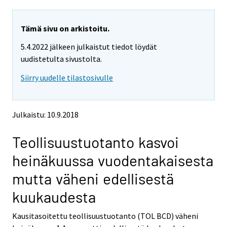
a
a
r
r
e
e
Tämä sivu on arkistoitu.
m
m
5.4.2022 jälkeen julkaistut tiedot löydät
o
o
v
v
uudistetulta sivustolta.
i
i
Siirry uudelle tilastosivulle
n
n
g
g
t
t
o
o
Julkaistu: 10.9.2018
a
a
n
n
Teollisuustuotanto kasvoi
o
o
t
t
heinäkuussa vuodentakaisesta
h
h
e
e
mutta väheni edellisestä
r
r
s
s
kuukaudesta
e
e
r
r
Kausitasoitettu teollisuustuotanto (TOL BCD) väheni
v
v