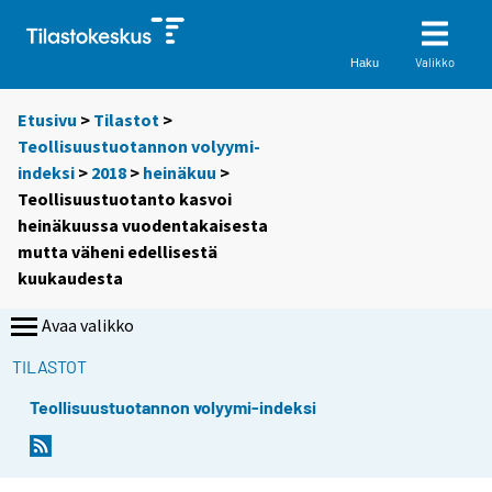
Valikko
Haku
Etusivu
>
Tilastot
>
Teollisuustuotannon volyymi-
indeksi
>
2018
>
heinäkuu
>
Teollisuustuotanto kasvoi
heinäkuussa vuodentakaisesta
mutta väheni edellisestä
kuukaudesta
Avaa valikko
TILASTOT
Teollisuustuotannon volyymi-indeksi
Y
Y
o
o
u
u