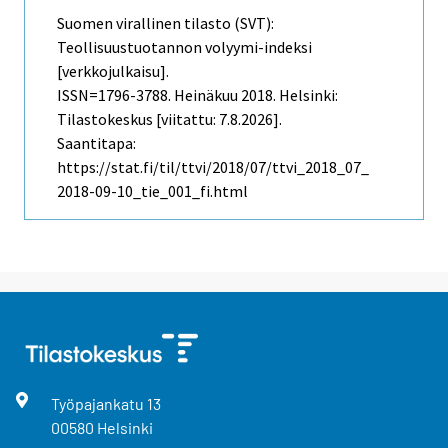
Suomen virallinen tilasto (SVT):
Teollisuustuotannon volyymi-indeksi
[verkkojulkaisu].
ISSN=1796-3788.
Heinäkuu
2018. Helsinki:
Tilastokeskus [viitattu: 7.8.2026].
Saantitapa:
https://stat.fi/til/ttvi/2018/07/ttvi_2018_07_
2018-09-10_tie_001_fi.html
Työpajankatu
13
00580
Helsinki