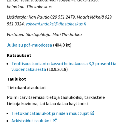
heinäkuu. Tilastokeskus
Lisätietoja: Kari Rautio 029 551 2479, Maarit Mäkelä 029
551 3324,
volyymi.indeksi@tilastokeskus.fi
Vastaava tilastojohtaja: Mari Ylä-Jarkko
Julkaisu pdf-muodossa
(404,0 kt)
Katsaukset
Teollisuustuotanto kasvoi heinäkuussa 3,3 prosenttia
vuodentakaisesta
(10.9.2018)
Taulukot
Tietokantataulukot
Poimi tarvitsemiasi tietoja taulukoiksi, tarkastele
tietoja kuvioina, tai lataa dataa käyttöösi.
Tietokantataulukot ja niiden muuttujat
Arkistoidut taulukot