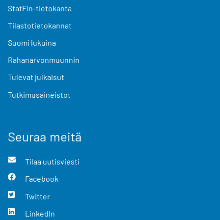
StatFin-tietokanta
Tilastotietokannat
Suomi lukuina
Rahanarvonmuunnin
Tulevat julkaisut
Tutkimusaineistot
Seuraa meitä
Tilaa uutisviesti
Facebook
Twitter
LinkedIn