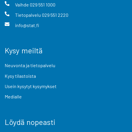
Vaihde
029 551 1000
Tietopalvelu
029 551 2220
info@stat.fi
Kysy meiltä
Neuvonta ja tietopalvelu
Kysy tilastoista
Usein kysytyt kysymykset
Medialle
Löydä nopeasti