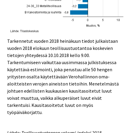
Tarkennetut vuoden 2018 heinäkuun tiedot julkaistaan
vuoden 2018 elokuun teollisuustuotantoa koskevien
tietojen yhteydessä 10.10.2018 kello 9.00.
Tarkentumiseen vaikuttaa uusimmassa julkistuksessa
käytettävä estimointi, joka perustuu alle 50 hengen
yritysten osalta käytettävään Verohallinnon oma-
aloitteisten verojen aineiston tietoihin. Menetelmästä
johtuen edellisten kuukausien kausitasoitetut luvut
voivat muuttua, vaikka alkuperäiset luvut eivät
tarkentuisi. Kausitasoitetut luvut on myös
työpäiväkorjattu.
Lähde: Teollisuustuotannon volyymi-indeksi 2018,