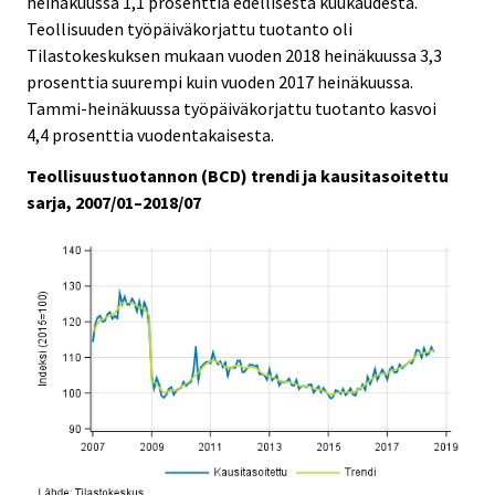
heinäkuussa 1,1 prosenttia edellisestä kuukaudesta.
i
i
Teollisuuden työpäiväkorjattu tuotanto oli
c
c
e
e
Tilastokeskuksen mukaan vuoden 2018 heinäkuussa 3,3
.
.
prosenttia suurempi kuin vuoden 2017 heinäkuussa.
Tammi-heinäkuussa työpäiväkorjattu tuotanto kasvoi
4,4 prosenttia vuodentakaisesta.
Teollisuustuotannon (BCD) trendi ja kausitasoitettu
sarja, 2007/01–2018/07