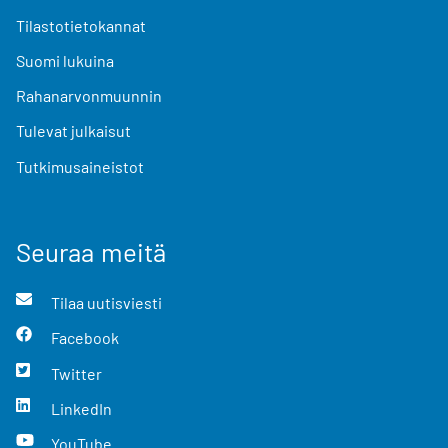
Tilastotietokannat
Suomi lukuina
Rahanarvonmuunnin
Tulevat julkaisut
Tutkimusaineistot
Seuraa meitä
Tilaa uutisviesti
Facebook
Twitter
LinkedIn
YouTube