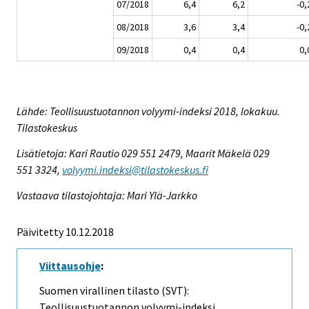
07/2018
6,4
6,2
-0,
08/2018
3,6
3,4
-0,
09/2018
0,4
0,4
0,
Lähde: Teollisuustuotannon volyymi-indeksi 2018, lokakuu.
Tilastokeskus
Lisätietoja: Kari Rautio 029 551 2479, Maarit Mäkelä 029
551 3324,
volyymi.indeksi@tilastokeskus.fi
Vastaava tilastojohtaja: Mari Ylä-Jarkko
Päivitetty 10.12.2018
Viittausohje
:
Suomen virallinen tilasto (SVT):
Teollisuustuotannon volyymi-indeksi