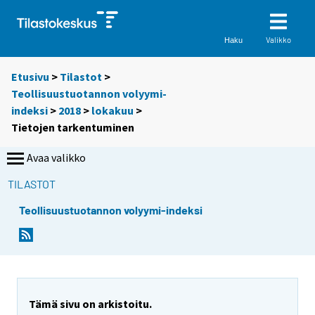
Valikko
Haku
Etusivu
>
Tilastot
>
Teollisuustuotannon volyymi-
indeksi
>
2018
>
lokakuu
>
Tietojen tarkentuminen
Avaa valikko
TILASTOT
Teollisuustuotannon volyymi-indeksi
Tämä sivu on arkistoitu.