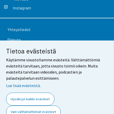
Instagram
Yhteystiedot
Palaute
Tietoa evästeistä
Käyttöehdot
Käytämme sivustollamme evästeitä. Välttämättömiä
Tietosuoja
evästeitä tarvitaan, jotta sivusto toimii oikein. Muita
Saavutettavuus
evästeitä tarvitaan videoiden, podcastien ja
palautepalvelun esittämiseen.
Tietoa sivustosta
Lue lisää evästeistä.
Evästeasetukset
Hyväksyn kaikki evästeet
Vain välttämättömät evästeet