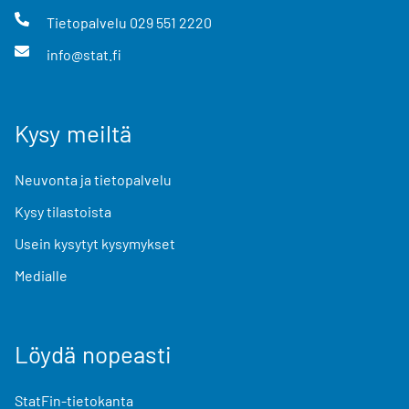
Tietopalvelu
029 551 2220
info@stat.fi
Kysy meiltä
Neuvonta ja tietopalvelu
Kysy tilastoista
Usein kysytyt kysymykset
Medialle
Löydä nopeasti
StatFin-tietokanta