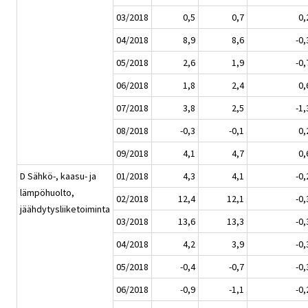
03/2018
0,5
0,7
0,
04/2018
8,9
8,6
-0,
05/2018
2,6
1,9
-0,
06/2018
1,8
2,4
0,
07/2018
3,8
2,5
-1,
08/2018
-0,3
-0,1
0,
09/2018
4,1
4,7
0,
D Sähkö-, kaasu- ja
01/2018
4,3
4,1
-0,
lämpöhuolto,
02/2018
12,4
12,1
-0,
jäähdytysliiketoiminta
03/2018
13,6
13,3
-0,
04/2018
4,2
3,9
-0,
05/2018
-0,4
-0,7
-0,
06/2018
-0,9
-1,1
-0,