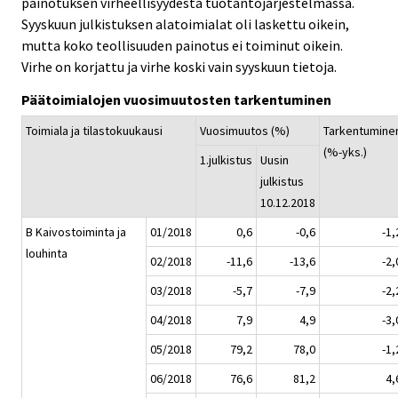
painotuksen virheellisyydestä tuotantojärjestelmässä.
Syyskuun julkistuksen alatoimialat oli laskettu oikein,
mutta koko teollisuuden painotus ei toiminut oikein.
Virhe on korjattu ja virhe koski vain syyskuun tietoja.
Päätoimialojen vuosimuutosten tarkentuminen
Toimiala ja tilastokuukausi
Vuosimuutos (%)
Tarkentumine
(%-yks.)
1.julkistus
Uusin
julkistus
10.12.2018
B Kaivostoiminta ja
01/2018
0,6
-0,6
-1,
louhinta
02/2018
-11,6
-13,6
-2,
03/2018
-5,7
-7,9
-2,
04/2018
7,9
4,9
-3,
05/2018
79,2
78,0
-1,
06/2018
76,6
81,2
4,