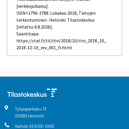
[verkkojulkaisu].
ISSN=1796-3788.
Lokakuu
2018, Tietojen
tarkentuminen . Helsinki: Tilastokeskus
[viitattu: 6.8.2026].
Saantitapa:
https://stat.fi/til/ttvi/2018/10/ttvi_2018_10_
2018-12-10_rev_001_fi.html
Työpajankatu
13
00580
Helsinki
Vaihde
029 551 1000