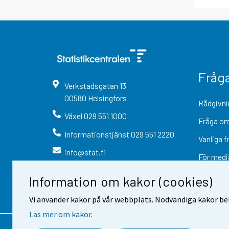
Fråg
Verkstadsgatan
13
00580
Helsingfors
Rådgivni
Växel
029 551 1000
Fråga om
Informationstjänst
029 551 2220
Vanliga f
info@stat.fi
För medi
Information om kakor (cookies)
Vi använder kakor på vår webbplats. Nödvändiga kakor beh
Läs mer om kakor.