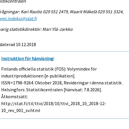
istikcentralen
rågningar: Kari Rautio 029 551 2479, Maarit Mäkelä 029 551 3324,
ymi.indeksi@stat.fi
arig statistikdirektör: Mari Ylä-Jarkko
daterad 10.12.2018
Instruktion för hänvisning
:
Finlands officiella statistik (FOS): Volymindex för
industriproduktionen [e-publikation].
ISSN=1798-9264.
Oktober
2018, Revideringar i denna statistik .
Helsingfors: Statistikcentralen [hänvisat: 7.8.2026].
Åtkomstsätt:
http://stat.fi/til/ttvi/2018/10/ttvi_2018_10_2018-12-
10_rev_001_sv.html