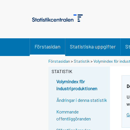
Förstasidan
Statistiska uppgifter
St
Förstasidan
>
Statistik
>
Volymindex för indus
STATISTIK
Volymindex för
D
industriproduktionen
U
Ändringar i denna statistik
w
Kommande
G
offentliggöranden