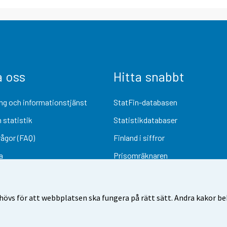
a oss
Hitta snabbt
ng och informationstjänst
StatFin-databasen
 statistik
Statistikdatabaser
rågor (FAQ)
Finland i siffror
a
Prisomräknaren
Kommande publiceringar
Undersökningsmaterial
övs för att webbplatsen ska fungera på rätt sätt. Andra kakor behö