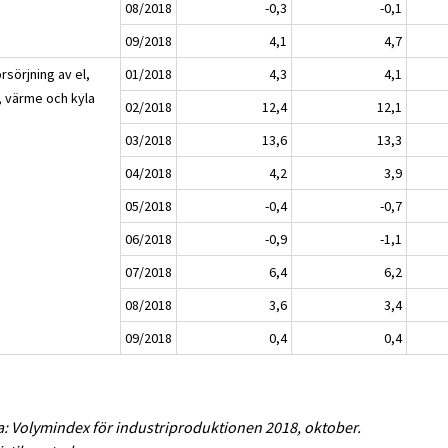
08/2018
-0,3
-0,1
09/2018
4,1
4,7
rsörjning av el,
01/2018
4,3
4,1
, värme och kyla
02/2018
12,4
12,1
03/2018
13,6
13,3
04/2018
4,2
3,9
05/2018
-0,4
-0,7
06/2018
-0,9
-1,1
07/2018
6,4
6,2
08/2018
3,6
3,4
09/2018
0,4
0,4
a: Volymindex för industriproduktionen 2018, oktober.