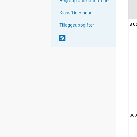
Begrepp och definitioner
Klassificeringar
B Ut
Tilläggsuppgifter
BCD