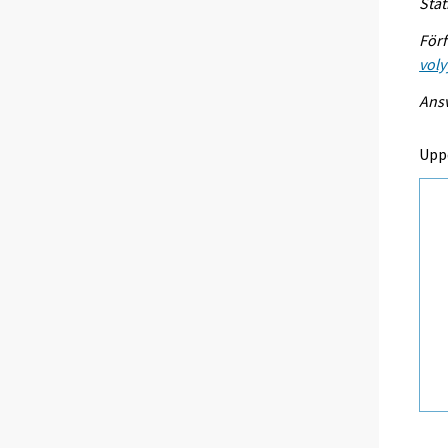
Stat
Förf
voly
Ansv
Upp