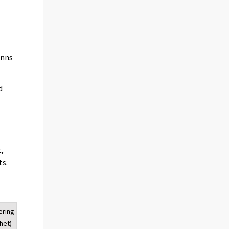
inns
d
,
ts.
ering
het)