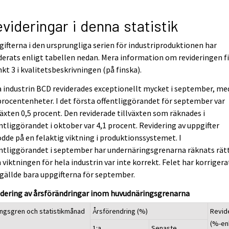
videringar i denna statistik
ifterna i den ursprungliga serien för industriproduktionen har
derats enligt tabellen nedan. Mera information om revideringen f
nkt 3 i kvalitetsbeskrivningen (på finska).
 industrin BCD reviderades exceptionellt mycket i september, me
procentenheter. I det första offentliggörandet för september var
växten 0,5 procent. Den reviderade tillväxten som räknades i
ntliggörandet i oktober var 4,1 procent. Revidering av uppgifter
dde på en felaktig viktning i produktionssystemet. I
ntliggörandet i september har undernäringsgrenarna räknats rätt
viktningen för hela industrin var inte korrekt. Felet har korrigera
gällde bara uppgifterna för september.
idering av årsförändringar inom huvudnäringsgrenarna
ingsgren och statistikmånad
Årsförendring (%)
Revid
(%-en
1:a
Senaste