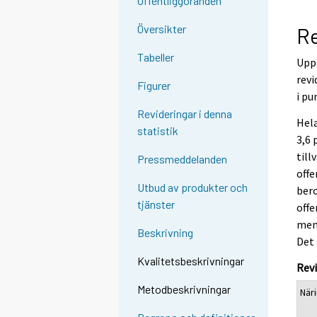
Offentliggöranden
Översikter
Re
Tabeller
Uppg
revi
Figurer
i pu
Revideringar i denna
Hela
statistik
3,6 
till
Pressmeddelanden
offe
Utbud av produkter och
bero
tjänster
offe
men 
Beskrivning
Det 
Kvalitetsbeskrivningar
Rev
Metodbeskrivningar
När