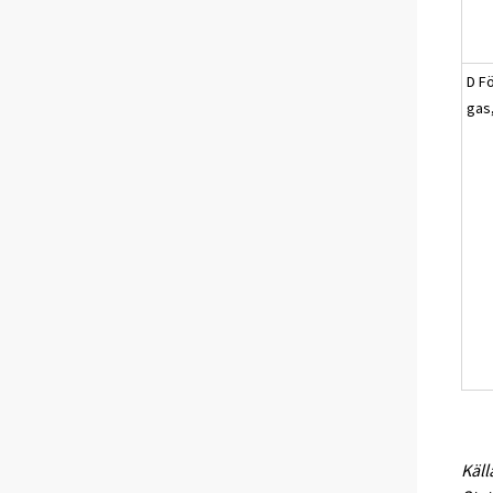
D Fö
gas
Käll