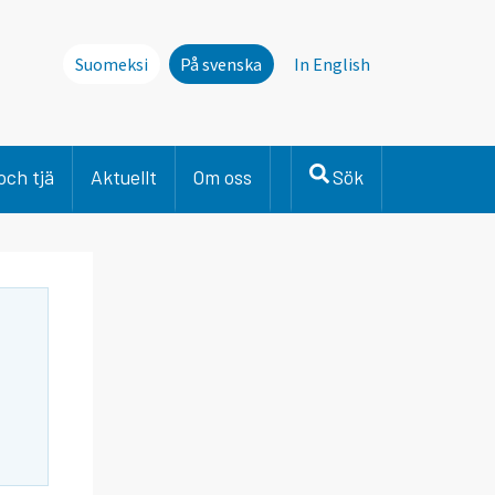
Suomeksi
På svenska
In English
och tjä
Aktuellt
Om oss
Sök