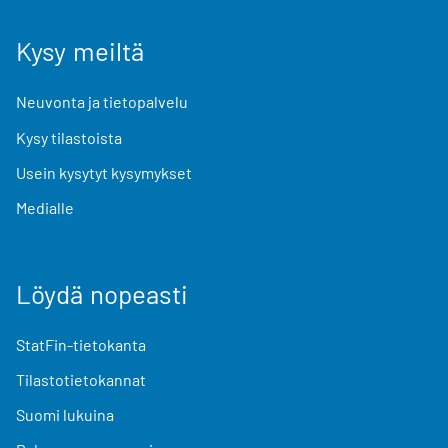
Kysy meiltä
Neuvonta ja tietopalvelu
Kysy tilastoista
Usein kysytyt kysymykset
Medialle
Löydä nopeasti
StatFin-tietokanta
Tilastotietokannat
Suomi lukuina