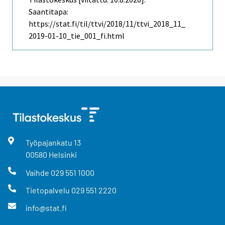
Saantitapa:
https://stat.fi/til/ttvi/2018/11/ttvi_2018_11_
2019-01-10_tie_001_fi.html
Työpajankatu
13
00580
Helsinki
Vaihde
029 551 1000
Tietopalvelu
029 551 2220
info@stat.fi