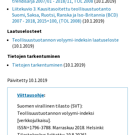
trendisarja 2007/01 - 2018/11, TOL 2008
(10.1.2019)
Liitekuvio 3. Kausitasoitettu teollisuustuotanto
Suomi, Saksa, Ruotsi, Ranska ja Iso-Britannia (BCD)
2007 - 2018, 2015=100, (TOL 2008)
(10.1.2019)
Laatuselosteet
Teollisuustuotannon volyymi-indeksin laatuseloste
(10.1.2019)
Tietojen tarkentuminen
Tietojen tarkentuminen
(10.1.2019)
Päivitetty 10.1.2019
Viittausohje
:
Suomen virallinen tilasto (SVT):
Teollisuustuotannon volyymi-indeksi
[verkkojulkaisu].
ISSN=1796-3788.
Marraskuu
2018. Helsinki:
Tilastokeskus [viitattu: 10.8.2026].