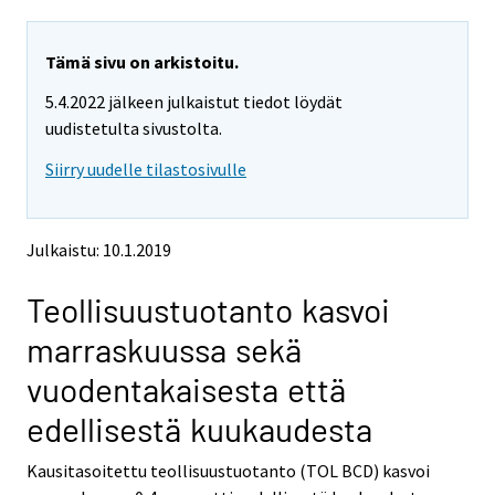
a
a
r
r
e
e
Tämä sivu on arkistoitu.
m
m
5.4.2022 jälkeen julkaistut tiedot löydät
o
o
v
v
uudistetulta sivustolta.
i
i
Siirry uudelle tilastosivulle
n
n
g
g
t
t
o
o
Julkaistu: 10.1.2019
a
a
n
n
Teollisuustuotanto kasvoi
o
o
t
t
marraskuussa sekä
h
h
e
e
vuodentakaisesta että
r
r
s
s
edellisestä kuukaudesta
e
e
r
r
Kausitasoitettu teollisuustuotanto (TOL BCD) kasvoi
v
v