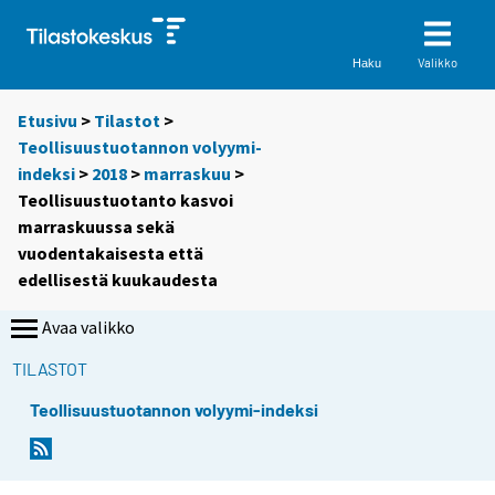
Valikko
Haku
Etusivu
>
Tilastot
>
Teollisuustuotannon volyymi-
indeksi
>
2018
>
marraskuu
>
Teollisuustuotanto kasvoi
marraskuussa sekä
vuodentakaisesta että
edellisestä kuukaudesta
Avaa valikko
TILASTOT
Teollisuustuotannon volyymi-indeksi
Y
Y
o
o
u
u