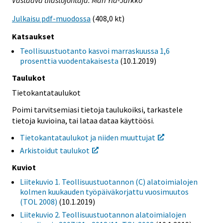
Vastaava tilastojohtaja: Mari Ylä-Jarkko
Julkaisu pdf-muodossa
(408,0 kt)
Katsaukset
Teollisuustuotanto kasvoi marraskuussa 1,6
prosenttia vuodentakaisesta
(10.1.2019)
Taulukot
Tietokantataulukot
Poimi tarvitsemiasi tietoja taulukoiksi, tarkastele
tietoja kuvioina, tai lataa dataa käyttöösi.
Tietokantataulukot ja niiden muuttujat
Arkistoidut taulukot
Kuviot
Liitekuvio 1. Teollisuustuotannon (C) alatoimialojen
kolmen kuukauden työpäiväkorjattu vuosimuutos
(TOL 2008)
(10.1.2019)
Liitekuvio 2. Teollisuustuotannon alatoimialojen