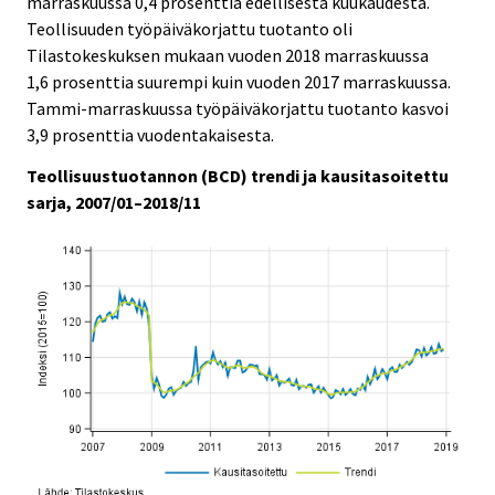
marraskuussa 0,4 prosenttia edellisestä kuukaudesta.
i
i
Teollisuuden työpäiväkorjattu tuotanto oli
c
c
e
e
Tilastokeskuksen mukaan vuoden 2018 marraskuussa
.
.
1,6 prosenttia suurempi kuin vuoden 2017 marraskuussa.
Tammi-marraskuussa työpäiväkorjattu tuotanto kasvoi
3,9 prosenttia vuodentakaisesta.
Teollisuustuotannon (BCD) trendi ja kausitasoitettu
sarja, 2007/01–2018/11