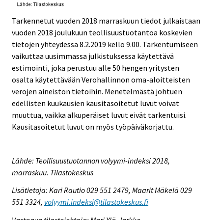
Tarkennetut vuoden 2018 marraskuun tiedot julkaistaan
vuoden 2018 joulukuun teollisuustuotantoa koskevien
tietojen yhteydessä 8.2.2019 kello 9.00. Tarkentumiseen
vaikuttaa uusimmassa julkistuksessa käytettävä
estimointi, joka perustuu alle 50 hengen yritysten
osalta käytettävään Verohallinnon oma-aloitteisten
verojen aineiston tietoihin. Menetelmästä johtuen
edellisten kuukausien kausitasoitetut luvut voivat
muuttua, vaikka alkuperäiset luvut eivät tarkentuisi.
Kausitasoitetut luvut on myös työpäiväkorjattu.
Lähde: Teollisuustuotannon volyymi-indeksi 2018,
marraskuu. Tilastokeskus
Lisätietoja: Kari Rautio 029 551 2479, Maarit Mäkelä 029
551 3324,
volyymi.indeksi@tilastokeskus.fi