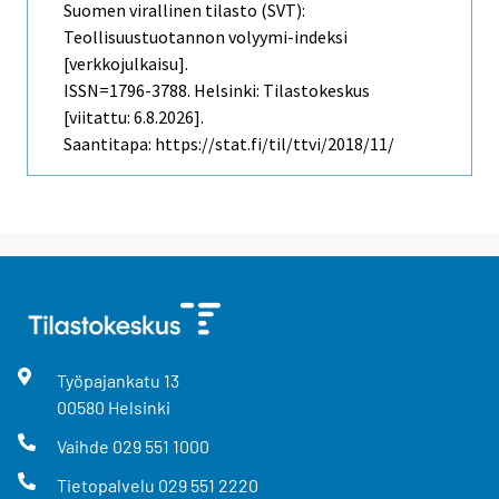
Suomen virallinen tilasto (SVT):
Teollisuustuotannon volyymi-indeksi
[verkkojulkaisu].
ISSN=1796-3788. Helsinki: Tilastokeskus
[viitattu: 6.8.2026].
Saantitapa: https://stat.fi/til/ttvi/2018/11/
Työpajankatu
13
00580
Helsinki
Vaihde
029 551 1000
Tietopalvelu
029 551 2220