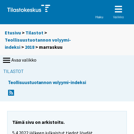
Valikko
Haku
Etusivu
>
Tilastot
>
Teollisuustuotannon volyymi-
indeksi
>
2018
>
marraskuu
Avaa valikko
TILASTOT
Teollisuustuotannon volyymi-indeksi
Tämä sivu on arkistoitu.
5.4.2022 jälkeen julkaistut tiedot löydät