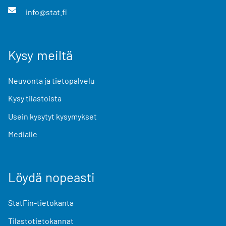
info@stat.fi
Kysy meiltä
Neuvonta ja tietopalvelu
Kysy tilastoista
Usein kysytyt kysymykset
Medialle
Löydä nopeasti
StatFin-tietokanta
Tilastotietokannat