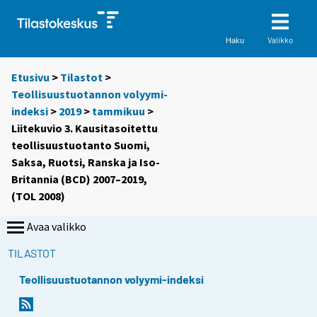
Valikko
Haku
Etusivu
>
Tilastot
>
Teollisuustuotannon volyymi-
indeksi
>
2019
>
tammikuu
>
Liitekuvio 3. Kausitasoitettu
teollisuustuotanto Suomi,
Saksa, Ruotsi, Ranska ja Iso-
Britannia (BCD) 2007–2019,
(TOL 2008)
Avaa valikko
TILASTOT
Teollisuustuotannon volyymi-indeksi