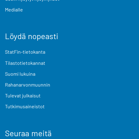
Medialle
Löydä nopeasti
StatFin-tietokanta
Tilastotietokannat
Suomi lukuina
Rahanarvonmuunnin
Tulevat julkaisut
Tutkimusaineistot
Seuraa meitä