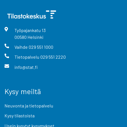
Työpajankatu
13
00580
Helsinki
Vaihde
029 551 1000
Tietopalvelu
029 551 2220
info@stat.fi
Kysy meiltä
Neuvonta ja tietopalvelu
Kysy tilastoista
Usein kysytyt kysymykset