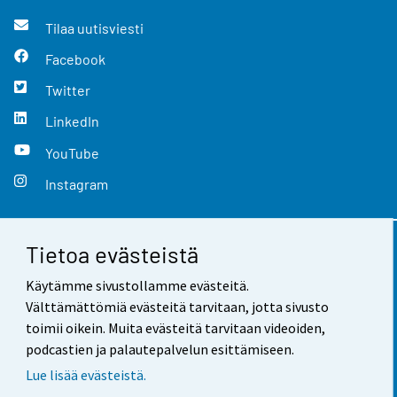
Tilaa uutisviesti
Facebook
Twitter
LinkedIn
YouTube
Instagram
Tietoa evästeistä
Yhteystiedot
Käytämme sivustollamme evästeitä.
Palaute
Välttämättömiä evästeitä tarvitaan, jotta sivusto
toimii oikein. Muita evästeitä tarvitaan videoiden,
Käyttöehdot
podcastien ja palautepalvelun esittämiseen.
Tietosuoja
Lue lisää evästeistä.