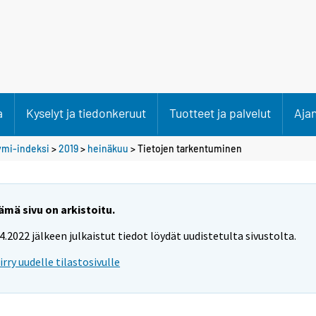
a
Kyselyt ja tiedonkeruut
Tuotteet ja palvelut
Aja
ymi-indeksi
>
2019
>
heinäkuu
> Tietojen tarkentuminen
ämä sivu on arkistoitu.
.4.2022 jälkeen julkaistut tiedot löydät uudistetulta sivustolta.
iirry uudelle tilastosivulle