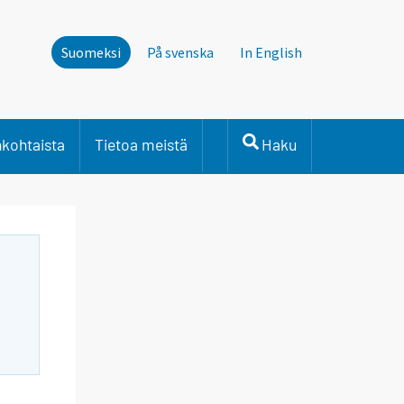
Suomeksi
På svenska
In English
nkohtaista
Tietoa meistä
Haku