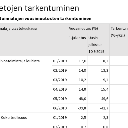
etojen tarkentuminen
toimialojen vuosimuutosten tarkentuminen
iala ja tilastokuukausi
Vuosimuutos (%)
Tarkentu
(%-yks.)
1.julkistus
Uusin
julkistus
10.9.2019
ivostoiminta ja louhinta
01/2019
17,6
18,1
02/2019
14,8
13,3
03/2019
10,2
9,1
04/2019
14,8
15,4
05/2019
-48,0
-49,6
06/2019
-39,8
-42,7
 Koko teollisuus
01/2019
2,5
2,3
02/2019
0,7
0,8