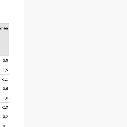
minen
0,5
-1,5
-1,1
0,6
-1,6
-2,9
-0,2
0,1