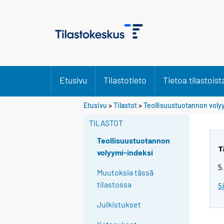
Etusivu
Tilastotieto
Tietoa tilastoist
Etusivu
>
Tilastot
>
Teollisuustuotannon voly
TILASTOT
Teollisuustuotannon
T
volyymi-indeksi
5
Muutoksia tässä
tilastossa
S
Julkistukset