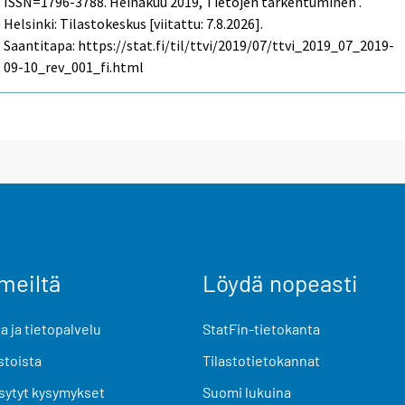
ISSN=1796-3788.
Heinäkuu
2019, Tietojen tarkentuminen .
Helsinki: Tilastokeskus [viitattu: 7.8.2026].
Saantitapa: https://stat.fi/til/ttvi/2019/07/ttvi_2019_07_2019-
09-10_rev_001_fi.html
meiltä
Löydä nopeasti
 ja tietopalvelu
StatFin-tietokanta
stoista
Tilastotietokannat
sytyt kysymykset
Suomi lukuina