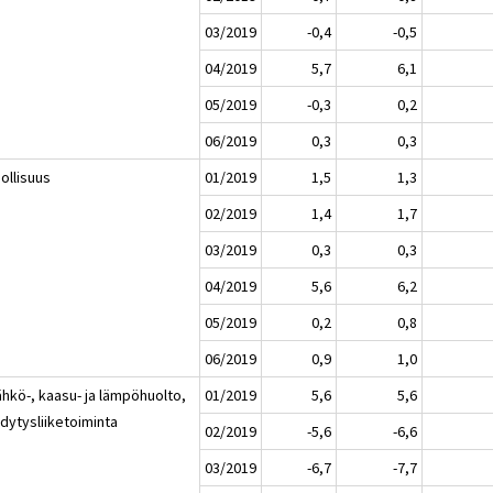
03/2019
-0,4
-0,5
04/2019
5,7
6,1
05/2019
-0,3
0,2
06/2019
0,3
0,3
ollisuus
01/2019
1,5
1,3
02/2019
1,4
1,7
03/2019
0,3
0,3
04/2019
5,6
6,2
05/2019
0,2
0,8
06/2019
0,9
1,0
ähkö-, kaasu- ja lämpöhuolto,
01/2019
5,6
5,6
dytysliiketoiminta
02/2019
-5,6
-6,6
03/2019
-6,7
-7,7