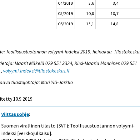
04/2019
3,6
3,4
05/2019
10,8
10,7
06/2019
15,1
14,8
e: Teollisuustuotannon volyymi-indeksi 2019, heinäkuu. Tilastokesku
tietoja: Maarit Mäkelä 029 551 3324, Kirsi-Maaria Manninen 029 551
1,
volyymi.indeksi@tilastokeskus.fi
aava tilastojohtaja: Mari Ylä-Jarkko
itetty 10.9.2019
Viittausohje
:
Suomen virallinen tilasto (SVT): Teollisuustuotannon volyymi-
indeksi [verkkojulkaisu].