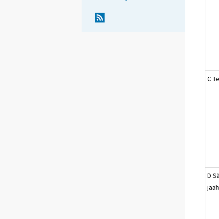
C Te
D S
jääh