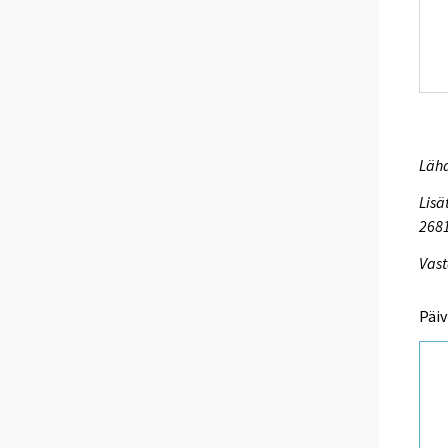
Lähd
Lisä
268
Vast
Päiv