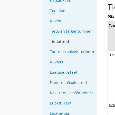
Katsaukset
Ti
Taulukot
Pää
Kuviot
Toim
Tietojen tarkentuminen
Tiedotteet
Tuote- ja palvelutarjonta
B Ka
Kuvaus
Laatuselosteet
Menetelmäselosteet
Käsitteet ja määritelmät
Luokitukset
BCD
Lisätietoja