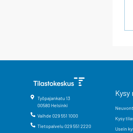
Kysy 
Työpajankatu
13
00580
Helsinki
Neuvonta
Vaihde
029 551 1000
Kysy tila
Tietopalvelu
029 551 2220
Usein ky