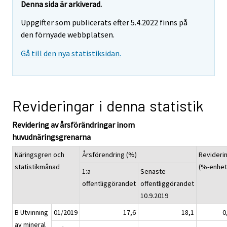
Denna sida är arkiverad.
Uppgifter som publicerats efter 5.4.2022 finns på
den förnyade webbplatsen.
Gå till den nya statistiksidan.
Revideringar i denna statistik
Revidering av årsförändringar inom
huvudnäringsgrenarna
Näringsgren och
Årsförendring (%)
Revideri
statistikmånad
(%-enhet
1:a
Senaste
offentliggörandet
offentliggörandet
10.9.2019
B Utvinning
01/2019
17,6
18,1
0
av mineral