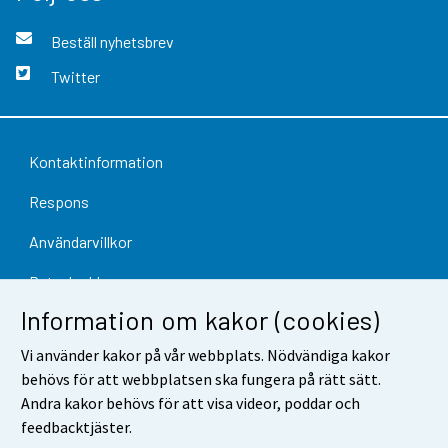
Beställ nyhetsbrev
Twitter
Kontaktinformation
Respons
Användarvillkor
Dataskydd
Information om kakor (cookies)
Tillgänglighet
Vi använder kakor på vår webbplats. Nödvändiga kakor
Information om webbplatsen
behövs för att webbplatsen ska fungera på rätt sätt.
Cookie-inställningar
Andra kakor behövs för att visa videor, poddar och
feedbacktjäster.