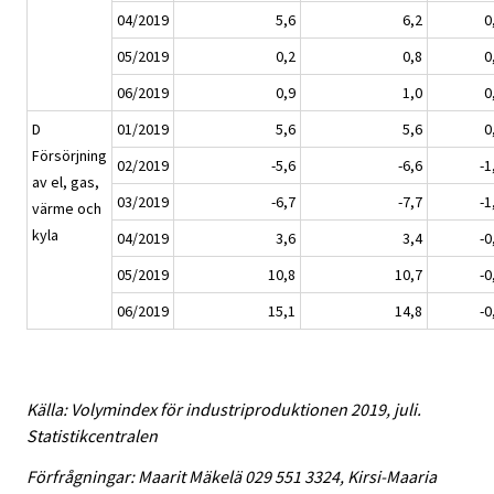
04/2019
5,6
6,2
0
05/2019
0,2
0,8
0
06/2019
0,9
1,0
0
D
01/2019
5,6
5,6
0
Försörjning
02/2019
-5,6
-6,6
-1
av el, gas,
03/2019
-6,7
-7,7
-1
värme och
kyla
04/2019
3,6
3,4
-0
05/2019
10,8
10,7
-0
06/2019
15,1
14,8
-0
Källa: Volymindex för industriproduktionen 2019, juli.
Statistikcentralen
Förfrågningar: Maarit Mäkelä 029 551 3324, Kirsi-Maaria