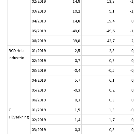
02/2019
14,8
13,3
-1
03/2019
10,2
9,1
-1
04/2019
14,8
15,4
0
05/2019
-48,0
-49,6
-1
06/2019
-39,8
-42,7
-2
BCD Hela
01/2019
2,5
2,3
-0
industrin
02/2019
0,7
0,8
0
03/2019
-0,4
-0,5
-0
04/2019
5,7
6,1
0
05/2019
-0,3
0,2
0
06/2019
0,3
0,3
0
C
01/2019
1,5
1,3
-0
Tillverkning
02/2019
1,4
1,7
0
03/2019
0,3
0,3
0