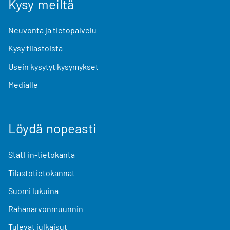
Kysy meiltä
Neuvonta ja tietopalvelu
Kysy tilastoista
Usein kysytyt kysymykset
Medialle
Löydä nopeasti
StatFin-tietokanta
Tilastotietokannat
Suomi lukuina
Rahanarvonmuunnin
Tulevat julkaisut