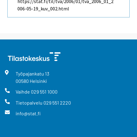
https://stat.fi/til/tva/2006/01/tva_2006_01_2
006-05-19_kuv_002.html
Työpajankatu
13
00580
Helsinki
Vaihde
029 551 1000
Tietopalvelu
029 551 2220
info@stat.fi