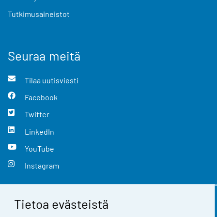
Tutkimusaineistot
Seuraa meitä
Tilaa uutisviesti
Facebook
Twitter
LinkedIn
YouTube
Instagram
Tietoa evästeistä
Yhteystiedot