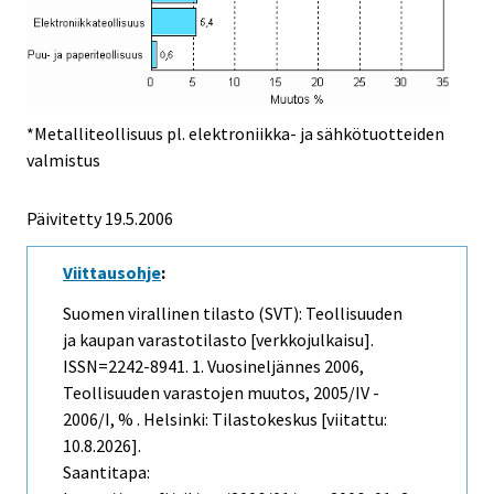
*Metalliteollisuus pl. elektroniikka- ja sähkötuotteiden
valmistus
Päivitetty
19.5.2006
Viittausohje
:
Suomen virallinen tilasto (SVT): Teollisuuden
ja kaupan varastotilasto [verkkojulkaisu].
ISSN=2242-8941.
1. Vuosineljännes
2006,
Teollisuuden varastojen muutos, 2005/IV -
2006/I, % . Helsinki: Tilastokeskus [viitattu:
10.8.2026].
Saantitapa: